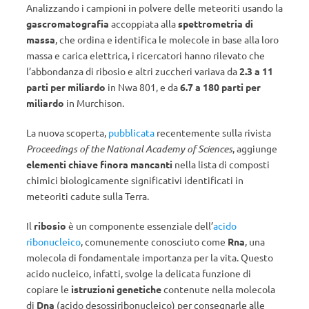
Analizzando i campioni in polvere delle meteoriti usando la
gascromatografia
accoppiata alla
spettrometria di
massa
, che ordina e identifica le molecole in base alla loro
massa e carica elettrica, i ricercatori hanno rilevato che
l’abbondanza di ribosio e altri zuccheri variava da
2.3 a 11
parti per miliardo
in Nwa 801, e da
6.7 ​​a 180 parti per
miliardo
in Murchison.
La nuova scoperta,
pubblicata
recentemente sulla rivista
Proceedings of the National Academy of Sciences
, aggiunge
elementi chiave finora mancanti
nella lista di composti
chimici biologicamente significativi identificati in
meteoriti cadute sulla Terra.
Il
ribosio
è un componente essenziale dell’
acido
ribonucleico
, comunemente conosciuto come
Rna
, una
molecola di fondamentale importanza per la vita. Questo
acido nucleico, infatti, svolge la delicata funzione di
copiare le
istruzioni genetiche
contenute nella molecola
di
Dna
(acido desossiribonucleico) per consegnarle alle