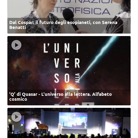
Dal Cospar: il futuro degli esopianeti, con Serena
Benatti
‘Q’ di Quasar - L'universo alla lettera. Alfabeto
cosmico