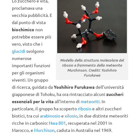
Lo zucchero è vita,
proclamava una
vecchia pubblicità. E
dal punto di vista
biochimico
non
potrebbe essere più
vero, visto che i
glucidi
svolgono
numerose
Modello della struttura molecolare del
ribosio e frammento della meteorite
importanti funzioni
Murchinson. Crediti: Yoshihiro
per gli organismi
Furukawa
viventi. Un gruppo
di ricerca, guidato da
Yoshihiro Furukawa
dell’università
giapponese di Tohoku, ha ora rintracciato alcuni
zuccheri
essenziali per la vita
all’interno di
meteoriti
. In
particolare, il gruppo ha scoperto
ribosio
e altri zuccheri
biotici, tra cui
arabinosio
e
xilosio
, in due distinte meteoriti
ricche in carbonio:
Nwa 801
, recuperata nel 2001 in
Marocco, e
Murchison
, caduta in Australia nel 1969.