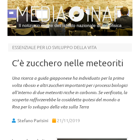
Il notiziario online dell’Istituto nazionale di astrofisica
Vai al contenuto
ESSENZIALE PER LO SVILUPPO DELLA VITA
C’è zucchero nelle meteoriti
Una ricerca a guida giapponese ha individuato per la prima
volta ribosio e altri zuccheri importanti per i processi biologici
all’interno di due meteoriti ricche in carbonio. Se verificata, la
scoperta rafforzerebbe la cosiddetta ipotesi del mondo a
Rna per lo sviluppo della vita sulla Terra
Stefano Parisini
21/11/2019