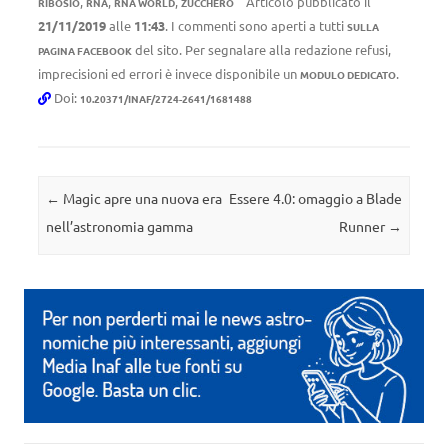
,
,
,
Articolo pubblicato il
RIBOSIO
RNA
RNA WORLD
ZUCCHERO
21/11/2019
alle
11:43
. I commenti sono aperti a tutti
SULLA
del sito. Per segnalare alla redazione refusi,
PAGINA FACEBOOK
imprecisioni ed errori è invece disponibile un
.
MODULO DEDICATO
Doi:
10.20371/INAF/2724-2641/1681488
Navigazione articolo
←
Magic apre una nuova era
Essere 4.0: omaggio a Blade
nell’astronomia gamma
Runner
→