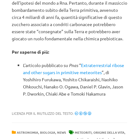
dell’ipotesi del mondo a Rna. Pertanto, durante il massiccio
bombardamento subito della Terra primitiva, avvenuto
circa 4 miliardi di anni fa, quantità significative di questo
zucchero associato a condriti carbonacee potrebbero
essere state “consegnate” sulla Terra e potrebbero aver
giocato un ruolo fondamentale nella chimica prebiotica».
Per saperne di più:
L’articolo pubblicato su
Pnas
“
Extraterrestrial ribose
and other sugars in primitive meteorites
”, di
Yoshihiro Furukawa, Yoshito Chikaraishi, Naohiko
Ohkouchi, Nanako O. Ogawa, Daniel P. Glavin, Jason
P. Dworkin, Chiaki Abe e Tomoki Nakamura
LICENZA PER IL RIUTILIZZO DEL TESTO:
,
,
,
,
ASTRONOMIA
BIOLOGIA
NEWS
METEORITI
ORIGINE DELLA VITA