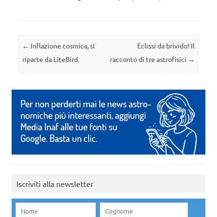
Navigazione articolo
←
Inflazione cosmica, si
Eclissi da brivido! Il
riparte da LiteBird
racconto di tre astrofisici
→
Iscriviti alla newsletter