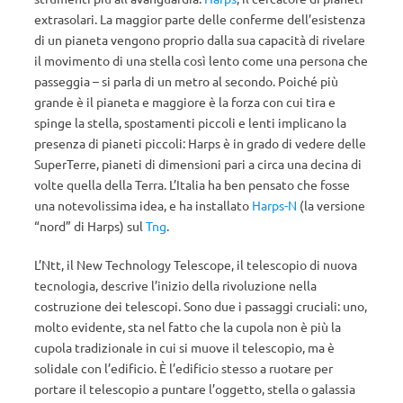
extrasolari. La maggior parte delle conferme dell’esistenza
di un pianeta vengono proprio dalla sua capacità di rivelare
il movimento di una stella così lento come una persona che
passeggia – si parla di un metro al secondo. Poiché più
grande è il pianeta e maggiore è la forza con cui tira e
spinge la stella, spostamenti piccoli e lenti implicano la
presenza di pianeti piccoli: Harps è in grado di vedere delle
SuperTerre, pianeti di dimensioni pari a circa una decina di
volte quella della Terra. L’Italia ha ben pensato che fosse
una notevolissima idea, e ha installato
Harps-N
(la versione
“nord” di Harps) sul
Tng
.
L’Ntt, il New Technology Telescope, il telescopio di nuova
tecnologia, descrive l’inizio della rivoluzione nella
costruzione dei telescopi. Sono due i passaggi cruciali: uno,
molto evidente, sta nel fatto che la cupola non è più la
cupola tradizionale in cui si muove il telescopio, ma è
solidale con l’edificio. È l’edificio stesso a ruotare per
portare il telescopio a puntare l’oggetto, stella o galassia