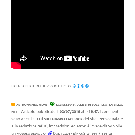
LICENZA PER IL RIUTILIZZO DEL TESTO:
,
,
,
,
,
ASTRONOMIA
NEWS
ECLISSI 2019
ECLISSI DI SOLE
ESO
LA SILLA
Articolo pubblicato il
02/07/2019
alle
19:47
. I commenti
NTT
sono aperti a tutti
del sito. Per segnalare
SULLA PAGINA FACEBOOK
alla redazione refusi, imprecisioni ed errori è invece disponibile
un
.
Doi:
MODULO DEDICATO
10.20371/INAF/2724-2641/1676128