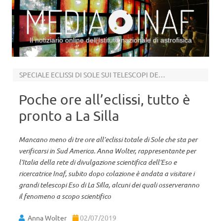
Il notiziario online dell’Istituto nazionale di astrofisica
Vai al contenuto
SPECIALE ECLISSI DI SOLE SUI TELESCOPI DELL’ESO
Poche ore all’eclissi, tutto è
pronto a La Silla
Mancano meno di tre ore all’eclissi totale di Sole che sta per
verificarsi in Sud America. Anna Wolter, rappresentante per
l’Italia della rete di divulgazione scientifica dell’Eso e
ricercatrice Inaf, subito dopo colazione è andata a visitare i
grandi telescopi Eso di La Silla, alcuni dei quali osserveranno
il fenomeno a scopo scientifico
Anna Wolter
02/07/2019