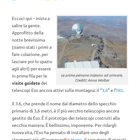
Eccoci qui – inizia a
salire la gente.
Approfitto della
notte brevissima
(siamo stati i primi a
fare colazione, per
lasciare poi lo spazio
agli altri) per essere
Le prime persone iniziano ad arrivare.
in prima fila per le
Crediti: Anna Wolter
visite guidate
dei
telescopi Eso ancora attivi sulla montagna: il “
3,6
” e l’
Ntt
.
Il 3.6, che prende il nome dal diametro dello specchio
primario di 3,6 metri, è il più vecchio telescopio ancora
gestito da Eso. È il prototipo dei telescopi costruiti alla
vecchia maniera. È bellissimo, imponente. Per ridargli
nuova vita, l’Eso ha pensato di installare uno degli
strumenti più all’avanguardia:
Harps
, il cercatore di pianeti