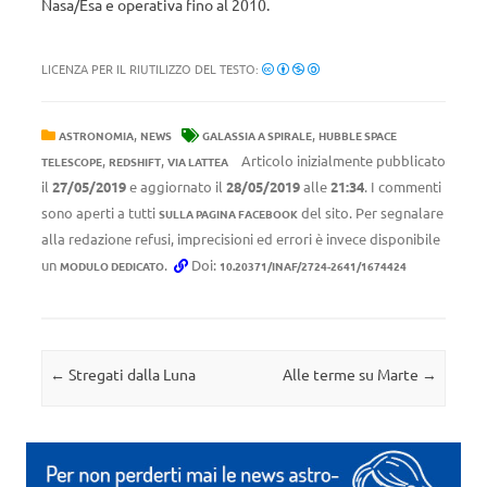
Nasa/Esa e operativa fino al 2010.
LICENZA PER IL RIUTILIZZO DEL TESTO:
,
,
ASTRONOMIA
NEWS
GALASSIA A SPIRALE
HUBBLE SPACE
,
,
Articolo inizialmente pubblicato
TELESCOPE
REDSHIFT
VIA LATTEA
il
27/05/2019
e aggiornato il
28/05/2019
alle
21:34
. I commenti
sono aperti a tutti
del sito. Per segnalare
SULLA PAGINA FACEBOOK
alla redazione refusi, imprecisioni ed errori è invece disponibile
un
.
Doi:
MODULO DEDICATO
10.20371/INAF/2724-2641/1674424
Navigazione articolo
←
Stregati dalla Luna
Alle terme su Marte
→