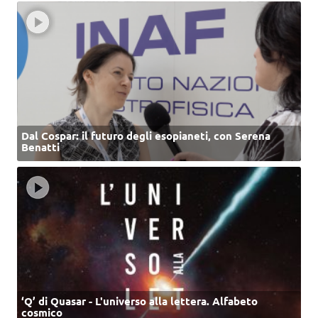
Dal Cospar: il futuro degli esopianeti, con Serena
Benatti
‘Q’ di Quasar - L'universo alla lettera. Alfabeto
cosmico