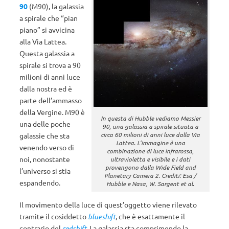
90
(M90), la galassia
a spirale che “pian
piano” si avvicina
alla Via Lattea.
Questa galassia a
spirale si trova a 90
milioni di anni luce
dalla nostra ed è
parte dell’ammasso
della Vergine. M90 è
In questa di Hubble vediamo Messier
una delle poche
90, una galassia a spirale situata a
circa 60 milioni di anni luce dalla Via
galassie che sta
Lattea. L’immagine è una
venendo verso di
combinazione di luce infrarossa,
noi, nonostante
ultravioletta e visibile e i dati
provengono dalla Wide Field and
l’universo si stia
Planetary Camera 2. Crediti: Esa /
espandendo.
Hubble e Nasa, W. Sargent et al.
Il movimento della luce di quest’oggetto viene rilevato
tramite il cosiddetto
blueshift
, che è esattamente il
contrario del
redshift
. La galassia sta comprimendo la