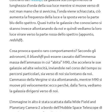
lunghezza d’onda della sua luce mentre si muove verso di
noi: man mano che si avvicina, l’onda viene schiacciata, ciò
aumenta la frequenza della luce e la sposta verso la parte
blu dello spettro. Quasi tutte le galassie che conosciamo si
stanno invece allontanando da noi e quindi vediamo la loro
luce virare verso la parte rossa dello spettro (appunto,
redshift
).
Cosa provoca questo raro comportamento? Secondo gli
astronomi, il
blueshift
può essere causato dall’immensa
massa dell’ammasso in cui “abita” M90, che accelera le sue
galassie ad alte velocità, inviandole nel corso del tempo su
percorsi particolari, sia verso di noi sia lontano da noi.
L’ammasso della Vergine si sta allontanando, mentre M90 si
muove più velocemente: ecco perché, dalla Terra, vediamo
la galassia dirigersi verso di noi.
L’immagine in alto è stata scattata dalla Wide Field and
Planetary Camera 2 a bordo dell’Hubble Space Telescope di