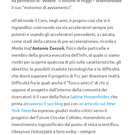
ha permesso di “vedere” il bosone di Higgs – diventerebbe
il suo “motorino di avviamento”.
«D’altronde il Cern, negli anni, è proprio così che si è
ingrandito: costruendo via via acceleratori sempre più
potenti e usando gli acceleratori precedenti, a cascata,
come stadi della catena di pre-accelerazione», ricorda a
Media Inaf
Antonio Zoccoli
, fisico delle particelle e
membro della giunta esecutiva dell’Infn, al quale ci siamo
rivolti per scoprire qualcosa di più sulle caratteristiche, gli
obiettivi, le possibili ricadute tecnologiche e le difficoltà
che dovrà superare il progetto di Fcc per diventare realtà.
Difficoltà fra le quali anche il “fuoco amico” di chi si
oppone al progetto dall’interno della comunità dei
ricercatori: è il caso della fisica
Sabine Hossenfelder
, che
prima
attraverso il suo blog
poi con
un articolo sul
New
York Times
ha espresso giudizi molto critici verso il
progetto del Future Circular Collider, ritenendolo un
investimento ingiustificato dal punto di vista scientifico.
rintuzzate a loro volta – sempre
Obiezioni