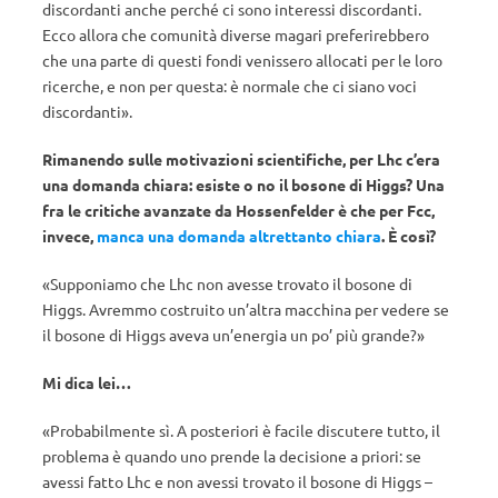
discordanti anche perché ci sono interessi discordanti.
Ecco allora che comunità diverse magari preferirebbero
che una parte di questi fondi venissero allocati per le loro
ricerche, e non per questa: è normale che ci siano voci
discordanti».
Rimanendo sulle motivazioni scientifiche, per Lhc c’era
una domanda chiara: esiste o no il bosone di Higgs? Una
fra le critiche avanzate da Hossenfelder è che per Fcc,
invece,
manca una domanda altrettanto chiara
. È così?
«Supponiamo che Lhc non avesse trovato il bosone di
Higgs. Avremmo costruito un’altra macchina per vedere se
il bosone di Higgs aveva un’energia un po’ più grande?»
Mi dica lei…
«Probabilmente sì. A posteriori è facile discutere tutto, il
problema è quando uno prende la decisione a priori: se
avessi fatto Lhc e non avessi trovato il bosone di Higgs –