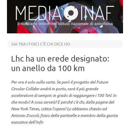
Il notiziario online dell’Istituto nazionale di astrofisica
Vai al contenuto
MA TRA I FISICI C’È CHI DICE NO
Lhc ha un erede designato:
un anello da 100 km
Per ora è solo sulla carta. Se però il progetto del Future
Circular Collider andrà in porto, sarà il più grande
acceleratore di sempre: in grado di raggiungere i 100 TeV. In
che modo? A cosa servirà? E perché c’è chi, dalle pagine del
New York Times, critica l’opera? Lo abbiamo chiesto ad
Antonio Zoccoli, fisico delle particelle e membro della giunta
esecutiva dell’Infn