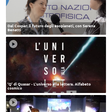
Dal Cospar: il futuro degli esopianeti, con Serena
Benatti
‘Q’ di Quasar - L'universo alla lettera. Alfabeto
cosmico