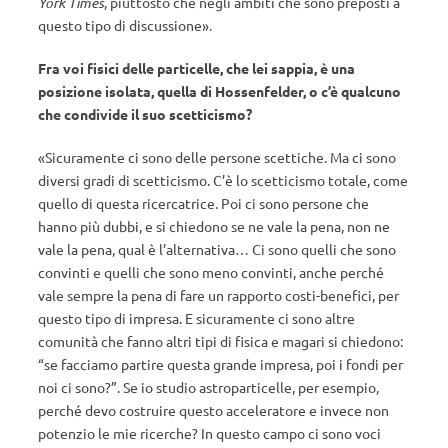
York Times
, piuttosto che negli ambiti che sono preposti a
questo tipo di discussione».
Fra voi fisici delle particelle, che lei sappia, è una
posizione isolata, quella di Hossenfelder, o c’è qualcuno
che condivide il suo scetticismo?
«Sicuramente ci sono delle persone scettiche. Ma ci sono
diversi gradi di scetticismo. C’è lo scetticismo totale, come
quello di questa ricercatrice. Poi ci sono persone che
hanno più dubbi, e si chiedono se ne vale la pena, non ne
vale la pena, qual è l’alternativa… Ci sono quelli che sono
convinti e quelli che sono meno convinti, anche perché
vale sempre la pena di fare un rapporto costi-benefici, per
questo tipo di impresa. E sicuramente ci sono altre
comunità che fanno altri tipi di fisica e magari si chiedono:
“se facciamo partire questa grande impresa, poi i fondi per
noi ci sono?”. Se io studio astroparticelle, per esempio,
perché devo costruire questo acceleratore e invece non
potenzio le mie ricerche? In questo campo ci sono voci