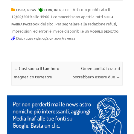
,
,
,
Articolo pubblicato il
FISICA
NEWS
CERN
INFN
LHC
12/02/2019
alle
15:00
. I commenti sono aperti a tutti
SULLA
del sito. Per segnalare alla redazione refusi,
PAGINA FACEBOOK
imprecisioni ed errori è invece disponibile un
.
MODULO DEDICATO
Doi:
10.20371/INAF/2724-2641/1670563
Navigazione articolo
←
Così suona il tamburo
Groenlandia: i crateri
magnetico terrestre
potrebbero essere due
→