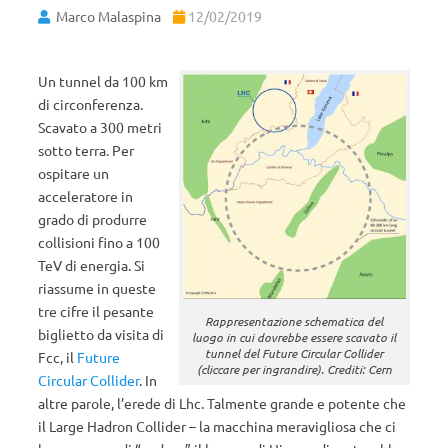
Marco Malaspina
12/02/2019
Un tunnel da 100 km
di circonferenza.
Scavato a 300 metri
sotto terra. Per
ospitare un
acceleratore in
grado di produrre
collisioni fino a 100
TeV di energia. Si
riassume in queste
tre cifre il pesante
Rappresentazione schematica del
biglietto da visita di
luogo in cui dovrebbe essere scavato il
tunnel del Future Circular Collider
Fcc, il
Future
(cliccare per ingrandire). Crediti: Cern
Circular Collider
. In
altre parole, l’erede di Lhc. Talmente grande e potente che
il Large Hadron Collider – la macchina meravigliosa che ci