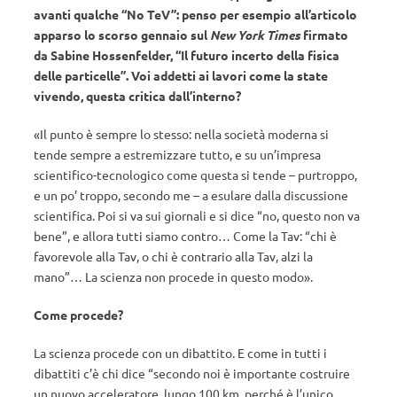
avanti qualche “No TeV”: penso per esempio all’articolo
apparso lo scorso gennaio sul
New York Times
firmato
da Sabine Hossenfelder, “Il futuro incerto della fisica
delle particelle”. Voi addetti ai lavori come la state
vivendo, questa critica dall’interno?
«Il punto è sempre lo stesso: nella società moderna si
tende sempre a estremizzare tutto, e su un’impresa
scientifico-tecnologico come questa si tende – purtroppo,
e un po’ troppo, secondo me – a esulare dalla discussione
scientifica. Poi si va sui giornali e si dice “no, questo non va
bene”, e allora tutti siamo contro… Come la Tav: “chi è
favorevole alla Tav, o chi è contrario alla Tav, alzi la
mano”… La scienza non procede in questo modo».
Come procede?
La scienza procede con un dibattito. E come in tutti i
dibattiti c’è chi dice “secondo noi è importante costruire
un nuovo acceleratore, lungo 100 km, perché è l’unico