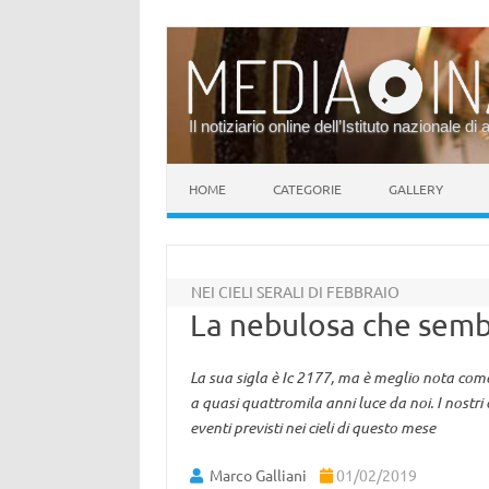
Il notiziario online dell’Istituto nazionale di 
Vai al contenuto
HOME
CATEGORIE
GALLERY
NEI CIELI SERALI DI FEBBRAIO
La nebulosa che semb
La sua sigla è Ic 2177, ma è meglio nota co
a quasi quattromila anni luce da noi. I nostri c
eventi previsti nei cieli di questo mese
Marco Galliani
01/02/2019