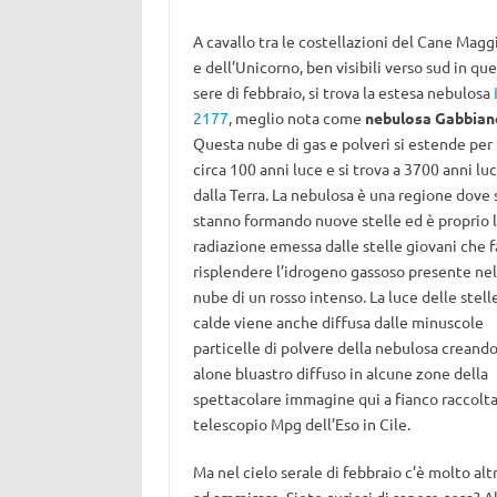
A cavallo tra le costellazioni del Cane Magg
e dell’Unicorno, ben visibili verso sud in qu
sere di febbraio, si trova la estesa nebulosa
2177
, meglio nota come
nebulosa Gabbian
Questa nube di gas e polveri si estende per
circa 100 anni luce e si trova a 3700 anni lu
dalla Terra. La nebulosa è una regione dove 
stanno formando nuove stelle ed è proprio 
radiazione emessa dalle stelle giovani che f
risplendere l’idrogeno gassoso presente nel
nube di un rosso intenso. La luce delle stell
calde viene anche diffusa dalle minuscole
particelle di polvere della nebulosa creand
alone bluastro diffuso in alcune zone della
spettacolare immagine qui a fianco raccolta
telescopio Mpg dell’Eso in Cile.
Ma nel cielo serale di febbraio c’è molto alt