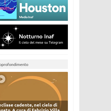
pprofondimento
eclisse cadente, nel cielo di
osto. A cura di Fabrizio Villa