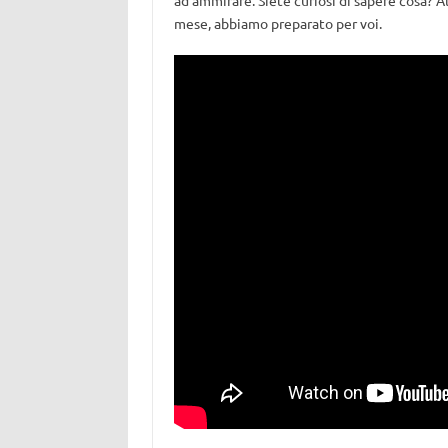
ad ammirare. Siete curiosi di sapere cosa? Al
mese, abbiamo preparato per voi.