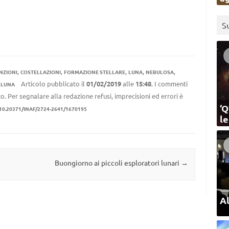
S
,
,
,
,
,
NZIONI
COSTELLAZIONI
FORMAZIONE STELLARE
LUNA
NEBULOSA
Articolo pubblicato il
01/02/2019
alle
15:48
. I commenti
RLUNA
to. Per segnalare alla redazione refusi, imprecisioni ed errori è
‘Q
10.20371/INAF/2724-2641/1670195
l
Buongiorno ai piccoli esploratori lunari
→
Al