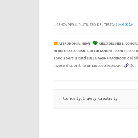
LICENZA PER IL RIUTILIZZO DEL TESTO:
,
,
ASTRONOMIA
NEWS
CIELO DEL MESE
CONGIU
,
,
,
NEBULOSA GABBIANO
OCCULTAZIONE
PIANETI
SUPE
sono aperti a tutti
del si
SULLA PAGINA FACEBOOK
invece disponibile un
.
Doi:
MODULO DEDICATO
Navigazione articolo
←
Curiosity. Gravity. Creativity