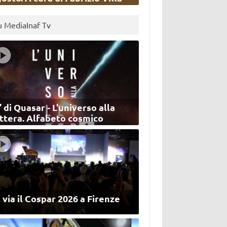
u MediaInaf Tv
’ di Quasar - L'universo alla
ettera. Alfabeto cosmico
 via il Cospar 2026 a Firenze