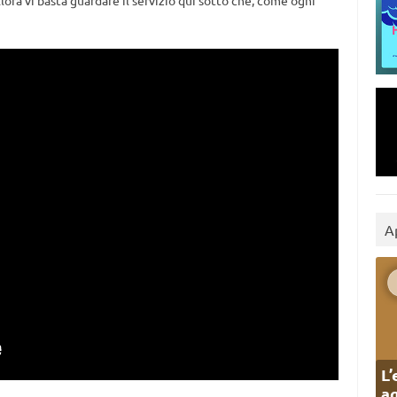
lora vi basta guardare il servizio qui sotto che, come ogni
A
L’
ag