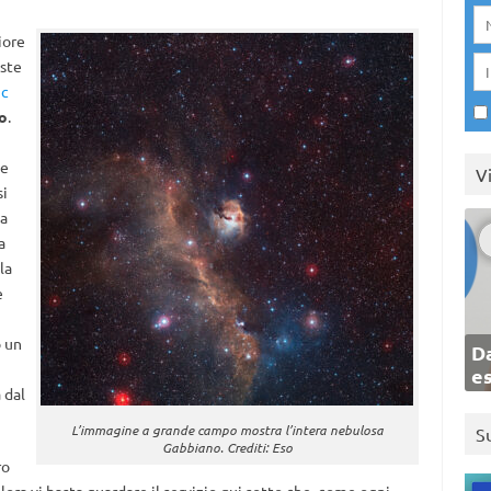
iore
este
Ic
o
.
ce
V
si
la
a
la
e
o un
Da
e
 dal
L’immagine a grande campo mostra l’intera nebulosa
S
Gabbiano. Crediti: Eso
ro