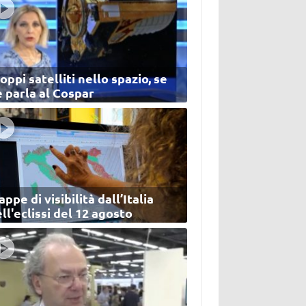
oppi satelliti nello spazio, se
 parla al Cospar
ppe di visibilità dall’Italia
ll'eclissi del 12 agosto