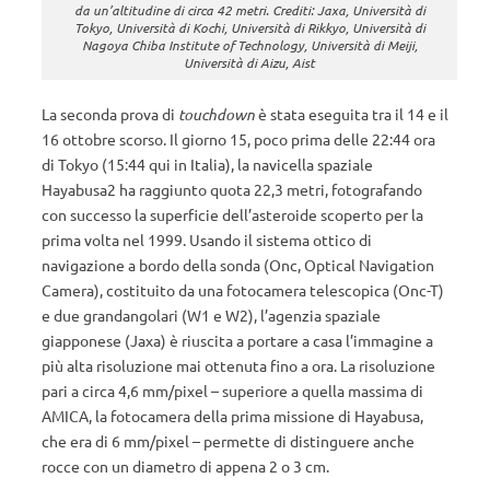
da un’altitudine di circa 42 metri. Crediti: Jaxa, Università di
Tokyo, Università di Kochi, Università di Rikkyo, Università di
Nagoya Chiba Institute of Technology, Università di Meiji,
Università di Aizu, Aist
La seconda prova di
touchdown
è stata eseguita tra il 14 e il
16 ottobre scorso. Il giorno 15, poco prima delle 22:44 ora
di Tokyo (15:44 qui in Italia), la navicella spaziale
Hayabusa2 ha raggiunto quota 22,3 metri, fotografando
con successo la superficie dell’asteroide scoperto per la
prima volta nel 1999. Usando il sistema ottico di
navigazione a bordo della sonda (Onc, Optical Navigation
Camera), costituito da una fotocamera telescopica (Onc-T)
e due grandangolari (W1 e W2), l’agenzia spaziale
giapponese (Jaxa) è riuscita a portare a casa l’immagine a
più alta risoluzione mai ottenuta fino a ora. La risoluzione
pari a circa 4,6 mm/pixel – superiore a quella massima di
AMICA, la fotocamera della prima missione di Hayabusa,
che era di 6 mm/pixel – permette di distinguere anche
rocce con un diametro di appena 2 o 3 cm.