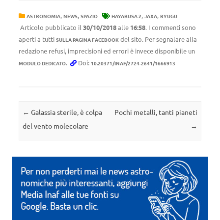
,
,
,
,
ASTRONOMIA
NEWS
SPAZIO
HAYABUSA 2
JAXA
RYUGU
Articolo pubblicato il
30/10/2018
alle
16:58
. I commenti sono
aperti a tutti
del sito. Per segnalare alla
SULLA PAGINA FACEBOOK
redazione refusi, imprecisioni ed errori è invece disponibile un
.
Doi:
MODULO DEDICATO
10.20371/INAF/2724-2641/1666913
Navigazione articolo
←
Galassia sterile, è colpa
Pochi metalli, tanti pianeti
del vento molecolare
→