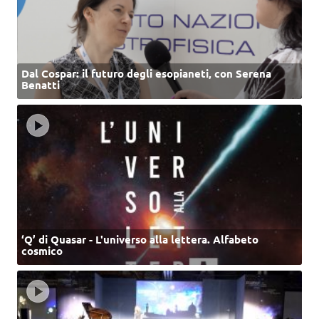
Dal Cospar: il futuro degli esopianeti, con Serena
Benatti
‘Q’ di Quasar - L'universo alla lettera. Alfabeto
cosmico