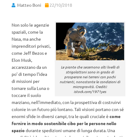
Matteo Boni
22/10/2018
Non solo le agenzie
spaziali, come la
Nasa, ma anche
imprenditori privati,
come Jeff Bezos e
Elon Musk,
accarezzano da un
Le piante che secernono alti livelli di
strigolattoni sono in grado di
po’ di tempo l’idea
prosperare nei terreni con pochi
di missioni per
nutrienti, nonostante le condizioni di
microgravità. Crediti:
tornare sulla Luna o
istock.com/1971yes
toccare il suolo
marziano, nell’immediato, con la prospettiva di costruirvi
colonie in un futuro più lontano. Tali visioni portano con sé
enormi sfide in diversi campi, tra le quali cruciale è
come
fornire in modo sostenibile cibo per le persone nello
spazio
durante spedizioni umane di lunga durata. Una