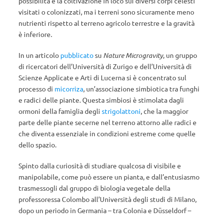
possibilità è la coltivazione in loco sui diversi corpi celesti
visitati o colonizzati, ma i terreni sono sicuramente meno
nutrienti rispetto al terreno agricolo terrestre e la gravità
è inferiore.
In un articolo
pubblicato
su
Nature Microgravity
, un gruppo
di ricercatori dell’Università di Zurigo e dell’Università di
Scienze Applicate e Arti di Lucerna si è concentrato sul
processo di
micorriza
, un’associazione simbiotica tra funghi
e radici delle piante. Questa simbiosi è stimolata dagli
ormoni della famiglia degli
strigolattoni
, che la maggior
parte delle piante secerne nel terreno attorno alle radici e
che diventa essenziale in condizioni estreme come quelle
dello spazio.
Spinto dalla curiosità di studiare qualcosa di visibile e
manipolabile, come può essere un pianta, e dall’entusiasmo
trasmessogli dal gruppo di biologia vegetale della
professoressa Colombo all’Università degli studi di Milano,
dopo un periodo in Germania – tra Colonia e Düsseldorf –