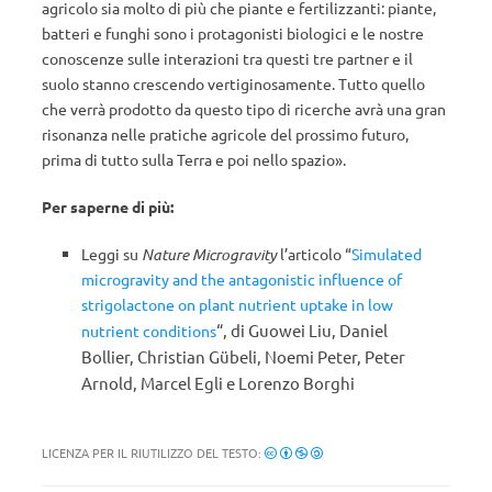
agricolo sia molto di più che piante e fertilizzanti: piante,
batteri e funghi sono i protagonisti biologici e le nostre
conoscenze sulle interazioni tra questi tre partner e il
suolo stanno crescendo vertiginosamente. Tutto quello
che verrà prodotto da questo tipo di ricerche avrà una gran
risonanza nelle pratiche agricole del prossimo futuro,
prima di tutto sulla Terra e poi nello spazio».
Per saperne di più:
Leggi su
Nature Microgravity
l’articolo “
Simulated
microgravity and the antagonistic influence of
strigolactone on plant nutrient uptake in low
“, di
Guowei Liu
,
Daniel
nutrient conditions
Bollier
,
Christian Gübeli
,
Noemi Peter
,
Peter
Arnold
,
Marcel Egli
e
Lorenzo Borghi
LICENZA PER IL RIUTILIZZO DEL TESTO: