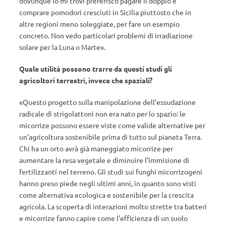
dovunque io mi trovi preferisco pagare il doppio e
comprare pomodori cresciuti in Sicilia piuttosto che in
altre regioni meno soleggiate, per fare un esempio
concreto. Non vedo particolari problemi di irradiazione
solare per la Luna o Marte».
Quale utilità possono trarre da questi studi gli
agricoltori terrestri, invece che spaziali?
«Questo progetto sulla manipolazione dell’essudazione
radicale di strigolattoni non era nato per lo spazio: le
micorrize possono essere viste come valide alternative per
un’agricoltura sostenibile prima di tutto sul pianeta Terra.
Chi ha un orto avrà già maneggiato micorrize per
aumentare la resa vegetale e diminuire l’immisione di
fertilizzanti nel terreno. Gli studi sui funghi micorrizogeni
hanno preso piede negli ultimi anni, in quanto sono visti
come alternativa ecologica e sostenibile per la crescita
agricola. La scoperta di interazioni molto strette tra batteri
e micorrize fanno capire come l’efficienza di un suolo