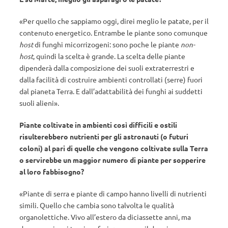
«Per quello che sappiamo oggi, direi meglio le patate, per il
contenuto energetico. Entrambe le piante sono comunque
host
di funghi micorrizogeni: sono poche le piante
non-
host
, quindi la scelta è grande. La scelta delle piante
dipenderà dalla composizione dei suoli extraterrestri e
dalla facilità di costruire ambienti controllati (serre) fuori
dal pianeta Terra. E dall’adattabilità dei funghi ai suddetti
suoli alieni».
Piante coltivate in ambienti così difficili e ostili
risulterebbero nutrienti per gli astronauti (o futuri
coloni) al pari di quelle che vengono coltivate sulla Terra
o servirebbe un maggior numero di piante per sopperire
al loro fabbisogno?
«Piante di serra e piante di campo hanno livelli di nutrienti
simili. Quello che cambia sono talvolta le qualità
organolettiche. Vivo all’estero da diciassette anni, ma