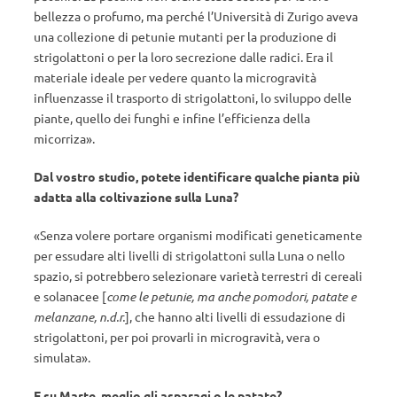
bellezza o profumo, ma perché l’Università di Zurigo aveva
una collezione di petunie mutanti per la produzione di
strigolattoni o per la loro secrezione dalle radici. Era il
materiale ideale per vedere quanto la microgravità
influenzasse il trasporto di strigolattoni, lo sviluppo delle
piante, quello dei funghi e infine l’efficienza della
micorriza».
Dal vostro studio, potete identificare qualche pianta più
adatta alla coltivazione sulla Luna?
«Senza volere portare organismi modificati geneticamente
per essudare alti livelli di strigolattoni sulla Luna o nello
spazio, si potrebbero selezionare varietà terrestri di cereali
e solanacee [
come le petunie, ma anche pomodori, patate e
melanzane, n.d.r.
], che hanno alti livelli di essudazione di
strigolattoni, per poi provarli in microgravità, vera o
simulata».
E su Marte, meglio gli asparagi o le patate?