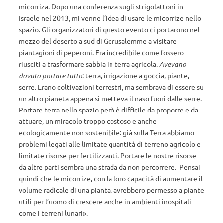
micorriza. Dopo una conferenza sugli strigolattoni in
Israele nel 2013, mi venne l’idea di usare le micorrize nello
spazio. Gli organizzatori di questo evento ci portarono nel
mezzo del deserto a sud di Gerusalemme a visitare
piantagioni di peperoni. Era incredibile come fossero
riusciti a trasformare sabbia in terra agricola.
Avevano
dovuto portare tutto
: terra, irrigazione a goccia, piante,
serre. Erano coltivazioni terrestri, ma sembrava di essere su
un altro pianeta appena si metteva il naso fuori dalle serre.
Portare terra nello spazio però è difficile da proporre e da
attuare, un miracolo troppo costoso e anche
ecologicamente non sostenibile: già sulla Terra abbiamo
problemi legati alle limitate quantità di terreno agricolo e
limitate risorse per fertilizzanti. Portare le nostre risorse
da altre parti sembra una strada da non percorrere. Pensai
quindi che le micorrize, con la loro capacità di aumentare il
volume radicale di una pianta, avrebbero permesso a piante
utili per l’uomo di crescere anche in ambienti inospitali
come i terreni lunari».