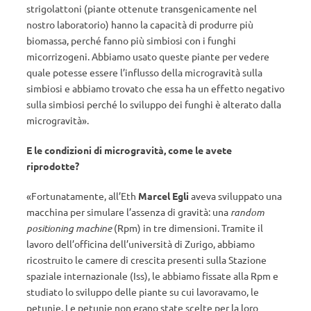
strigolattoni (piante ottenute transgenicamente nel
nostro laboratorio) hanno la capacità di produrre più
biomassa, perché fanno più simbiosi con i funghi
micorrizogeni. Abbiamo usato queste piante per vedere
quale potesse essere l’influsso della microgravità sulla
simbiosi e abbiamo trovato che essa ha un effetto negativo
sulla simbiosi perché lo sviluppo dei funghi è alterato dalla
microgravità».
E le condizioni di microgravità, come le avete
riprodotte?
«Fortunatamente, all’Eth
Marcel Egli
aveva sviluppato una
macchina per simulare l’assenza di gravità: una
random
positioning machine
(Rpm) in tre dimensioni. Tramite il
lavoro dell’officina dell’università di Zurigo, abbiamo
ricostruito le camere di crescita presenti sulla Stazione
spaziale internazionale (Iss), le abbiamo fissate alla Rpm e
studiato lo sviluppo delle piante su cui lavoravamo, le
petunie. Le petunie non erano state scelte per la loro