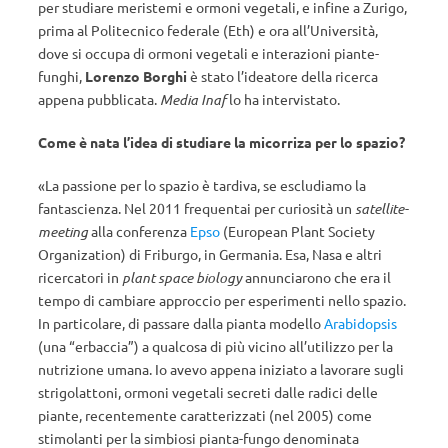
per studiare meristemi e ormoni vegetali, e infine a Zurigo,
prima al Politecnico federale (Eth) e ora all’Università,
dove si occupa di ormoni vegetali e interazioni piante-
funghi,
Lorenzo Borghi
è stato l’ideatore della ricerca
appena pubblicata.
Media Inaf
lo ha intervistato.
Come è nata l’idea di studiare la micorriza per lo spazio?
«La passione per lo spazio è tardiva, se escludiamo la
fantascienza. Nel 2011 frequentai per curiosità un
satellite-
meeting
alla conferenza
Epso
(European Plant Society
Organization) di Friburgo, in Germania. Esa, Nasa e altri
ricercatori in
plant space biology
annunciarono che era il
tempo di cambiare approccio per esperimenti nello spazio.
In particolare, di passare dalla pianta modello
Arabidopsis
(una “erbaccia”) a qualcosa di più vicino all’utilizzo per la
nutrizione umana. Io avevo appena iniziato a lavorare sugli
strigolattoni, ormoni vegetali secreti dalle radici delle
piante, recentemente caratterizzati (nel 2005) come
stimolanti per la simbiosi pianta-fungo denominata