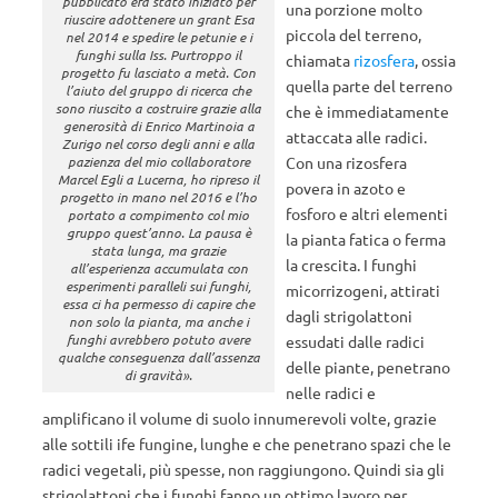
pubblicato era stato iniziato per
una porzione molto
riuscire adottenere un grant Esa
piccola del terreno,
nel 2014 e spedire le petunie e i
funghi sulla Iss. Purtroppo il
chiamata
rizosfera
, ossia
progetto fu lasciato a metà. Con
quella parte del terreno
l’aiuto del gruppo di ricerca che
sono riuscito a costruire grazie alla
che è immediatamente
generosità di Enrico Martinoia a
attaccata alle radici.
Zurigo nel corso degli anni e alla
pazienza del mio collaboratore
Con una rizosfera
Marcel Egli a Lucerna, ho ripreso il
povera in azoto e
progetto in mano nel 2016 e l’ho
fosforo e altri elementi
portato a compimento col mio
gruppo quest’anno. La pausa è
la pianta fatica o ferma
stata lunga, ma grazie
la crescita. I funghi
all’esperienza accumulata con
esperimenti paralleli sui funghi,
micorrizogeni, attirati
essa ci ha permesso di capire che
dagli strigolattoni
non solo la pianta, ma anche i
funghi avrebbero potuto avere
essudati dalle radici
qualche conseguenza dall’assenza
delle piante, penetrano
di gravità».
nelle radici e
amplificano il volume di suolo innumerevoli volte, grazie
alle sottili ife fungine, lunghe e che penetrano spazi che le
radici vegetali, più spesse, non raggiungono. Quindi sia gli
strigolattoni che i funghi fanno un ottimo lavoro per