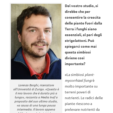
Dal vostro studio, si
direbbe che per
consentire la crescita
delle piante fuori dalla
Terra i funghi siano
essenziali, al pari degli
strigolattoni. Può
spiegarci come mai
questa simbiosi
diviene così
importante?
«La simbiosi
plant-
mycorrhizal fungi
è
Lorenzo Borghi, ricercatore
molto importante su
all’Università di Zurigo. «Questo è
terreni poveri di
il mio lavoro che è durato più a
lungo», racconta a Media Inaf a
nutrienti. Le radici delle
proposito del suo ultimo studio,
piante riescono a
«a causa di una lunga pausa
prelevare nutrienti da
intermedia. Il lavoro appena