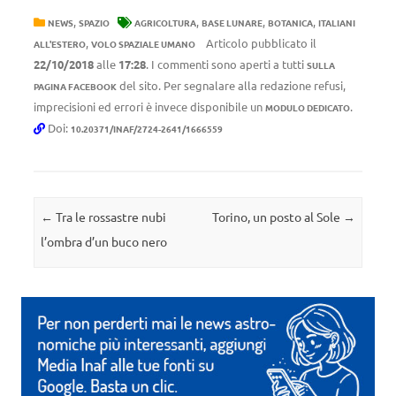
,
,
,
,
NEWS
SPAZIO
AGRICOLTURA
BASE LUNARE
BOTANICA
ITALIANI
,
Articolo pubblicato il
ALL'ESTERO
VOLO SPAZIALE UMANO
22/10/2018
alle
17:28
. I commenti sono aperti a tutti
SULLA
del sito. Per segnalare alla redazione refusi,
PAGINA FACEBOOK
imprecisioni ed errori è invece disponibile un
.
MODULO DEDICATO
Doi:
10.20371/INAF/2724-2641/1666559
Navigazione articolo
←
Tra le rossastre nubi
Torino, un posto al Sole
→
l’ombra d’un buco nero