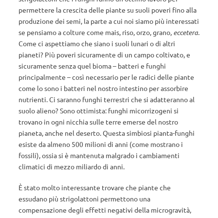
permettere la crescita delle piante su suoli poveri fino alla
produzione dei semi, la parte a cui noi siamo più interessati
se pensiamo a colture come mais, riso, orzo, grano,
eccetera
.
Come ci aspettiamo che siano i suoli lunari o di altri
pianeti? Più poveri sicuramente di un campo coltivato, e
sicuramente senza quel bioma – batteri e funghi
principalmente – così necessario per le radici delle piante
come lo sono i batteri nel nostro intestino per assorbire
nutrienti. Ci saranno funghi terrestri che si adatteranno al
suolo alieno? Sono ottimista: funghi micorrizogeni si
trovano in ogni nicchia sulle terre emerse del nostro
pianeta, anche nel deserto. Questa simbiosi pianta-funghi
esiste da almeno 500 milioni di anni (come mostrano i
fossili), ossia si è mantenuta malgrado i cambiamenti
climatici di mezzo miliardo di anni.
È stato molto interessante trovare che piante che
essudano più strigolattoni permettono una
compensazione degli effetti negativi della microgravità,