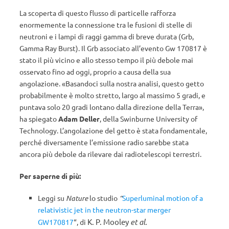
La scoperta di questo flusso di particelle rafforza
enormemente la connessione tra le fusioni di stelle di
neutroni e i lampi di raggi gamma di breve durata (Grb,
Gamma Ray Burst). Il Grb associato all’evento Gw 170817 è
stato il più vicino e allo stesso tempo il più debole mai
osservato fino ad oggi, proprio a causa della sua
angolazione. «Basandoci sulla nostra analisi, questo getto
probabilmente è molto stretto, largo al massimo 5 gradi, e
puntava solo 20 gradi lontano dalla direzione della Terra»,
ha spiegato
Adam Deller
, della Swinburne University of
Technology. L’angolazione del getto è stata fondamentale,
perché diversamente l’emissione radio sarebbe stata
ancora più debole da rilevare dai radiotelescopi terrestri.
Per saperne di più:
Leggi su
Nature
lo studio
“
Superluminal motion of a
relativistic jet in the neutron-star merger
K. P. Mooley
et al.
GW170817
“, di