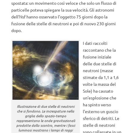
spostata: un movimento così veloce che solo un flusso di
particelle poteva spiegare la sua velocità. Gli astronomi
dell’Nsf hanno osservato l’oggetto 75 giorni dopo la
fusione delle stelle di neutroni e poi di nuovo 230 giorni
dopo.
I dati raccolti
raccontano che la
fusione iniziale
delle due stelle di
neutroni (masse
stimate da 1,1 a 1,6
volte la massa del
Sole) ha causato
un’esplosione che
ha spinto verso
Illustrazione di due stelle di neutroni
l’esterno un guscio
che si fondono. Le increspature nella
griglia dello spazio-tempo
sferico di detriti. Le
rappresentano le onde gravitazionali
stelle di neutroni
prodotte dallo scontro, mentre i fasci
luminosi mostrano i lampi di raggi
sono collassate in un