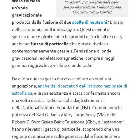
stata rivelata
“bozzolo”, per poi sfrecciare nello
spazio interstellare. Crediti: Sophia
un’onda
Dagnello, Nrao/Aui/Nsf
gravitazionale
prodotta dalla
fusione di due
stelle di neutroni
? L’inizio
dell’astronomia multimessaggero. Questo evento
spettacolare e pirotecnico ha prodotto, tra le altre cose,
anche un
flusso di particelle
che è stato rivelato
contemporaneamente grazie all’emissione di onde
gravitazionali ed elettromagnetiche,
compresi raggi
gamma, raggi X, luce visibile e onde radio
Da allora questo getto è stato studiato da ogni sua
angolazione,
anche dai ricercatori dell’Istituto nazionale di
astrofisica
, e la sua esistenza è stata confermata ancora
una volta dai dati radio raccolti dagli strumenti
della
National Science Foundation (Nsf). Combinando la
potenza del
Karl G. Jansky Very Large Array (Vla) e del
Robert C. Byrd Green Bank Telescope (Gbt), gli astronomi
hanno rilevato il getto di particelle, scoprendo che
una
regione di emissione radio generata dalla fusione si era