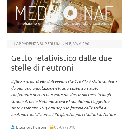
Il notiziario online dell’Istituto nazionale di astrofisica
Vai al contenuto
IN APPARENZA SUPERLUMINALE, VA A 290MILA KM/S
Getto relativistico dalle due
stelle di neutroni
Il flusso di particelle dall’evento Gw 178717 è stato studiato
da ogni sua angolazione e la sua esistenza è stata
confermata ancora una volta dai dati radio raccolti dagli
strumenti della National Science Foundation. L'oggetto è
stato osservato 75 giorni dopo la fusione delle stelle di
neutroni e poi di nuovo 230 giorni dopo. I risultati su Nature
Eleonora Ferroni
05/09/2018