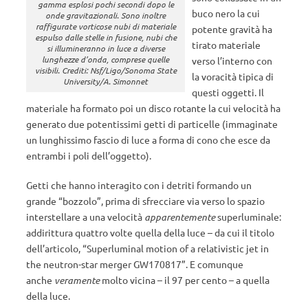
gamma esplosi pochi secondi dopo le
buco nero la cui
onde gravitazionali. Sono inoltre
raffigurate vorticose nubi di materiale
potente gravità ha
espulso dalle stelle in fusione, nubi che
tirato materiale
si illumineranno in luce a diverse
lunghezze d’onda, comprese quelle
verso l’interno con
visibili. Crediti: Nsf/Ligo/Sonoma State
la voracità tipica di
University/A. Simonnet
questi oggetti. Il
materiale ha formato poi un disco rotante la cui velocità ha
generato due potentissimi getti di particelle (immaginate
un lunghissimo fascio di luce a forma di cono che esce da
entrambi i poli dell’oggetto).
Getti che hanno interagito con i detriti formando un
grande “bozzolo”, prima di sfrecciare via verso lo spazio
interstellare a una velocità
apparentemente
superluminale:
addirittura quattro volte quella della luce – da cui il titolo
dell’articolo, “Superluminal motion of a relativistic jet in
the neutron-star merger GW170817”. E comunque
anche
veramente
molto vicina – il 97 per cento – a quella
della luce.