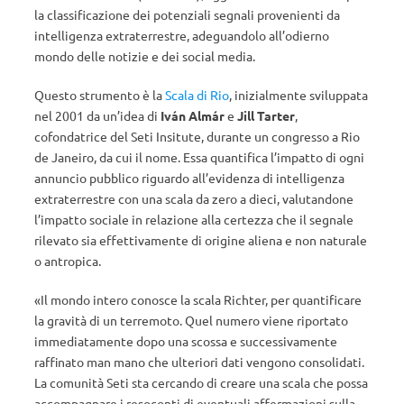
la classificazione dei potenziali segnali provenienti da
intelligenza extraterrestre, adeguandolo all’odierno
mondo delle notizie e dei social media.
Questo strumento è la
Scala di Rio
, inizialmente sviluppata
nel 2001 da un’idea di
Iv
á
n Alm
ár
e
Jill Tarter
,
cofondatrice del Seti Insitute, durante un congresso a Rio
de Janeiro, da cui il nome. Essa quantifica l’impatto di ogni
annuncio pubblico riguardo all’evidenza di intelligenza
extraterrestre con una scala da zero a dieci, valutandone
l’impatto sociale in relazione alla certezza che il segnale
rilevato sia effettivamente di origine aliena e non naturale
o antropica.
«Il mondo intero conosce la scala Richter, per quantificare
la gravità di un terremoto. Quel numero viene riportato
immediatamente dopo una scossa e successivamente
raffinato man mano che ulteriori dati vengono consolidati.
La comunità Seti sta cercando di creare una scala che possa
accompagnare i resoconti di eventuali affermazioni sulla