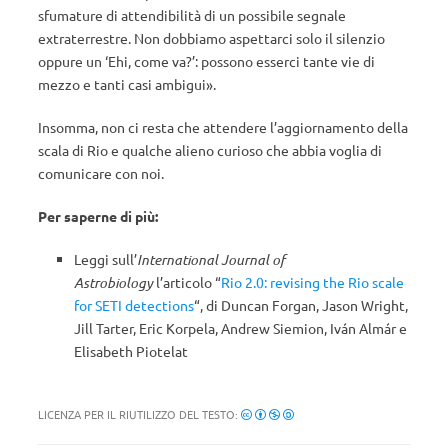
sfumature di attendibilità di un possibile segnale
extraterrestre. Non dobbiamo aspettarci solo il silenzio
oppure un ‘Ehi, come va?’: possono esserci tante vie di
mezzo e tanti casi ambigui».
Insomma, non ci resta che attendere l’aggiornamento della
scala di Rio e qualche alieno curioso che abbia voglia di
comunicare con noi.
Per saperne di più:
Leggi sull’
International Journal of
Astrobiology
l’articolo “
Rio 2.0: revising the Rio scale
for SETI detections
“, di Duncan Forgan, Jason Wright,
Jill Tarter, Eric Korpela, Andrew Siemion, Iván Almár e
Elisabeth Piotelat
LICENZA PER IL RIUTILIZZO DEL TESTO: