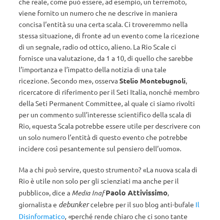
che reale, come può essere, ad esempio, un terremoto,
viene fornito un numero che ne descrive in maniera
concisa l’entità su una certa scala. Ci troveremmo nella
stessa situazione, di fronte ad un evento come la ricezione
di un segnale, radio od ottico, alieno. La Rio Scale ci
fornisce una valutazione, da 1 a 10, di quello che sarebbe
l’importanza e l’impatto della notizia di una tale
ricezione. Secondo me», osserva
Stelio Montebugnoli
,
ricercatore di riferimento per il Seti Italia, nonché membro
della Seti Permanent Committee, al quale ci siamo rivolti
per un commento sull’interesse scientifico della scala di
Rio, «questa Scala potrebbe essere utile per descrivere con
un solo numero l’entità di questo evento che potrebbe
incidere così pesantemente sul pensiero dell’uomo».
Ma a chi può servire, questo strumento? «La nuova scala di
Rio è utile non solo per gli scienziati ma anche per il
Paolo Attivissimo
pubblico», dice a
Media Inaf
,
debunker
giornalista e
celebre per il suo blog anti-bufale
Il
«
Disinformatico
,
perché rende chiaro che ci sono tante