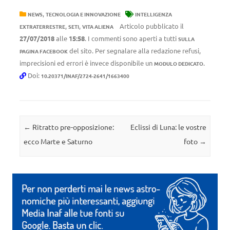
,
NEWS
TECNOLOGIA E INNOVAZIONE
INTELLIGENZA
,
,
Articolo pubblicato il
EXTRATERRESTRE
SETI
VITA ALIENA
27/07/2018
alle
15:58
. I commenti sono aperti a tutti
SULLA
del sito. Per segnalare alla redazione refusi,
PAGINA FACEBOOK
imprecisioni ed errori è invece disponibile un
.
MODULO DEDICATO
Doi:
10.20371/INAF/2724-2641/1663400
Navigazione articolo
←
Ritratto pre-opposizione:
Eclissi di Luna: le vostre
ecco Marte e Saturno
foto
→