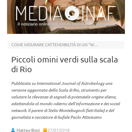
Il notiziario online dell’Istituto nazionale di astrofisica
Vai al contenuto
COME MISURARE L’ATTENDIBILITÀ DI UN “WOW”
Piccoli omini verdi sulla scala
di Rio
Pubblicata su International Journal of Astrobiology una
versione aggiornata della Scala di Rio, strumento per
valutare la rilevanza di segnali di potenziale origine aliena,
adattandola al mondo odierno dell’informazione e dei social
network. Il parere di Stelio Montebugnoli (Seti Italia) e del
giornalista e cacciatore di bufale Paolo Attivissimo
Matteo Boni
27/07/2018