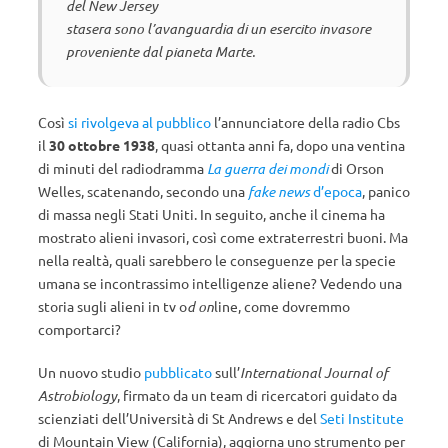
del New Jersey
stasera sono l’avanguardia di un esercito invasore
proveniente dal pianeta Marte.
Così
si rivolgeva al pubblico
l’annunciatore della radio Cbs
il
30 ottobre 1938
, quasi ottanta anni fa, dopo una ventina
di minuti del radiodramma
La guerra dei mondi
di Orson
Welles, scatenando, secondo una
fake news
d’epoca
, panico
di massa negli Stati Uniti. In seguito, anche il cinema ha
mostrato alieni invasori, così come extraterrestri buoni. Ma
nella realtà, quali sarebbero le conseguenze per la specie
umana se incontrassimo intelligenze aliene? Vedendo una
storia sugli alieni in tv o
d on
line, come dovremmo
comportarci?
Un nuovo studio
pubblicato
sull’
International Journal of
Astrobiology
, firmato da un team di ricercatori guidato da
scienziati dell’Università di St Andrews e del
Seti Institute
di Mountain View (California), aggiorna uno strumento per