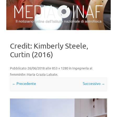
Il notiziario online dell’Istituto nazionale di astrofisica
Vai al contenuto
Credit: Kimberly Steele,
Curtin (2016)
Pubblicato
26/06/2018
alle
853 × 1280
in
Ingegneria al
femminile: Maria Grazia Labate
.
← Precedente
Successivo →