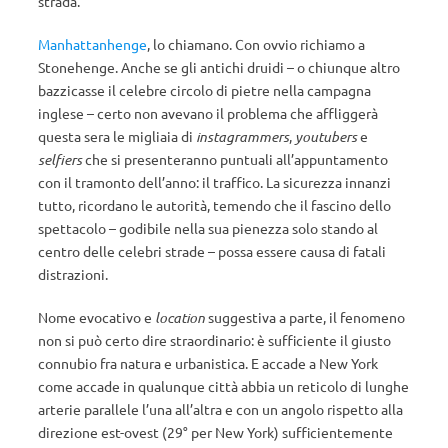
strada.
Manhattanhenge
, lo chiamano. Con ovvio richiamo a
Stonehenge. Anche se gli antichi druidi – o chiunque altro
bazzicasse il celebre circolo di pietre nella campagna
inglese – certo non avevano il problema che affliggerà
questa sera le migliaia di
instagrammers
,
youtubers
e
selfiers
che si presenteranno puntuali all’appuntamento
con il tramonto dell’anno: il traffico. La sicurezza innanzi
tutto, ricordano le autorità, temendo che il fascino dello
spettacolo – godibile nella sua pienezza solo stando al
centro delle celebri strade – possa essere causa di fatali
distrazioni.
Nome evocativo e
location
suggestiva a parte, il fenomeno
non si può certo dire straordinario: è sufficiente il giusto
connubio fra natura e urbanistica. E accade a New York
come accade in qualunque città abbia un reticolo di lunghe
arterie parallele l’una all’altra e con un angolo rispetto alla
direzione est-ovest (29° per New York) sufficientemente