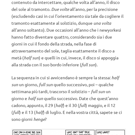
contenuto da intercettare, qualche volta all’anno, il disco
del sole al tramonto.
Due volte
all’anno, per la precisione
(escludendo casi in cui l’orientamento sia tale da cogliere il
tramonto esattamente al solstizio, dunque
una volta
all’anno soltanto). Due occasioni all’anno che i newyorkesi
hanno fatto diventare quattro, considerando sia i due
giorni in cui il fondo della strada, nella fase di
attraversamento del sole, taglia esattamente il disco a
metà (
half sun
) e quelli in cui, invece, il disco si appoggia
alla strada con il suo bordo inferiore (
full sun
).
La sequenza in cui si avvicendano è sempre la stessa:
half
sun
un giorno,
full sun
quello successivo, poi – qualche
settimana più tardi, trascorso il solstizio –
full sun
un
giorno e
half sun
quello successivo. Date che quest’anno
cadono, appunto, il 29 (
half
) e il 30 (
full
) maggio, e il 12
(
full
) e il 13 (
half
) di luglio. E nella vostra città, sapete se ci
sono giorni
henge
?