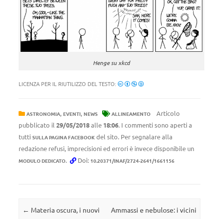
Henge su xkcd
LICENZA PER IL RIUTILIZZO DEL TESTO:
,
,
Articolo
ASTRONOMIA
EVENTI
NEWS
ALLINEAMENTO
pubblicato il
29/05/2018
alle
18:06
. I commenti sono aperti a
tutti
del sito. Per segnalare alla
SULLA PAGINA FACEBOOK
redazione refusi, imprecisioni ed errori è invece disponibile un
.
Doi:
MODULO DEDICATO
10.20371/INAF/2724-2641/1661156
Navigazione articolo
←
Materia oscura, i nuovi
Ammassi e nebulose: i vicini