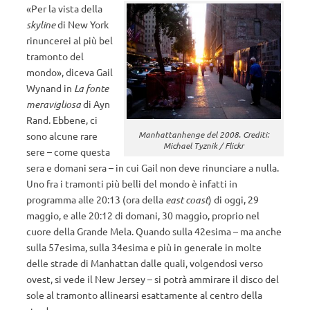
«Per la vista della
skyline
di New York
rinuncerei al più bel
tramonto del
mondo», diceva Gail
Wynand in
La fonte
meravigliosa
di Ayn
Rand. Ebbene, ci
Manhattanhenge del 2008. Crediti:
sono alcune rare
Michael Tyznik / Flickr
sere – come questa
sera e domani sera – in cui Gail non deve rinunciare a nulla.
Uno fra i tramonti più belli del mondo è infatti in
programma alle 20:13 (ora della
east coast
) di oggi, 29
maggio, e alle 20:12 di domani, 30 maggio, proprio nel
cuore della Grande Mela. Quando sulla 42esima – ma anche
sulla 57esima, sulla 34esima e più in generale in molte
delle strade di Manhattan dalle quali, volgendosi verso
ovest, si vede il New Jersey – si potrà ammirare il disco del
sole al tramonto allinearsi esattamente al centro della