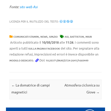
Fonte:
sito web Asi
LICENZA PER IL RIUTILIZZO DEL TESTO:
,
,
,
,
COMUNICATI STAMPA
NEWS
SPAZIO
ASI
BATTISTON
MIUR
Articolo pubblicato il
10/05/2018
alle
11:26
. I commenti sono
aperti a tutti
del sito. Per segnalare alla
SULLA PAGINA FACEBOOK
redazione refusi, imprecisioni ed errori è invece disponibile un
.
Doi:
MODULO DEDICATO
10.20371/INAF/2724-2641/1660449
Navigazione articolo
←
La domatrice di campi
Atmosfera ciclonica su
magnetici
Giove
→