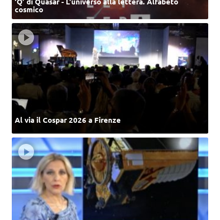
‘Q’ di Quasar - L'universo alla lettera. Alfabeto
cosmico
Al via il Cospar 2026 a Firenze