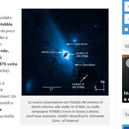
guidato
 Hubble
da poco
der e
o
V
ondo,
ù
875 volte
iche).
, a
le
In
olveri. Un
a 
La nuova osservazione con Hubble del sistema di
eroidi o
detriti attorno alla stella Hr 4796A. La stella
e
compagna 4796B si trova in basso a destra,
S
a stella
anch’essa oscurata. Crediti: Nasa/Esa/G. Schneider
(Univ. of Arizona)