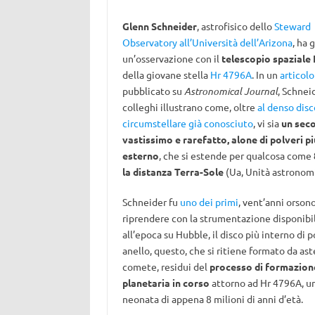
Glenn Schneider
, astrofisico dello
Steward
Observatory all’Università dell’Arizona
, ha 
un’osservazione con il
telescopio spaziale
della giovane stella
Hr 4796A
. In un
articolo
pubblicato su
Astronomical Journal
, Schnei
colleghi illustrano come, oltre
al denso disc
circumstellare già conosciuto
, vi sia
un sec
vastissimo e rarefatto, alone di polveri pi
esterno
, che si estende per qualcosa come
la distanza Terra-Sole
(Ua, Unità astronom
Schneider fu
uno dei primi
, vent’anni orsono
riprendere con la strumentazione disponibi
all’epoca su Hubble, il disco più interno di p
anello, questo, che si ritiene formato da ast
comete, residui del
processo di formazion
planetaria in corso
attorno ad Hr 4796A, un
neonata di appena 8 milioni di anni d’età.