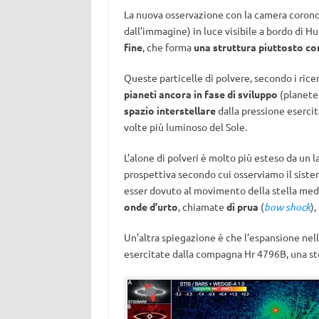
La nuova osservazione con la camera coronogr
dall’immagine) in luce visibile a bordo di 
fine
, che forma
una struttura piuttosto c
Queste particelle di polvere, secondo i ric
pianeti ancora in fase di sviluppo
(planetes
spazio interstellare
dalla pressione eserci
volte più luminoso del Sole.
L’alone di polveri è molto più esteso da un la
prospettiva secondo cui osserviamo il siste
esser dovuto al movimento della stella med
onde d’urto
, chiamate
di prua
(
bow shock
)
Un’altra spiegazione è che l’espansione nell
esercitate dalla compagna Hr 4796B, una ste