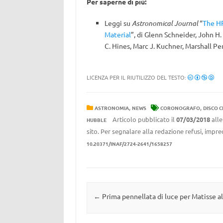
Per saperne di più:
Leggi su
Astronomical Journal
“
The HR
Material
”, di Glenn Schneider, John H
C. Hines, Marc J. Kuchner, Marshall Pe
LICENZA PER IL RIUTILIZZO DEL TESTO:
,
,
ASTRONOMIA
NEWS
CORONOGRAFO
DISCO 
Articolo pubblicato il
07/03/2018
all
HUBBLE
sito. Per segnalare alla redazione refusi, impre
10.20371/INAF/2724-2641/1658257
Navigazione articolo
←
Prima pennellata di luce per Matisse al