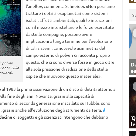
l’anello», commenta Schneider. «Non possiamo
trattare i detriti esoplanetari come sistemi
S
isolati. Effetti ambientali, quali le interazioni
con il mezzo interstellare e le forze esercitate
da stelle compagne, possono avere
implicazioni a lungo termine per l’evoluzione
di tali sistemi. La notevole asimmetria del
campo esterno di polveri ci racconta proprio
questo, che ci sono diverse forze in gioco oltre
i polveri
Da
0 anni. Sulla
alla sola pressione di radiazione della stella
e
ntuato).
ospite che muovono questo materiale».
)
al 1983 la prima osservazione di un disco di detriti attorno a
 Alla fine degli anni Novanta, grazie alla capacità di
rumento di seconda generazione installato su Hubble, sono
oggi, grazie anche all’evoluzione degli strumenti da Terra,
il
‘Q
decine
di soggetti e gli scienziati ritengono che debbano
l