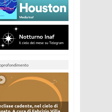
pprofondimento
eclisse cadente, nel cielo di
osto. A cura di Fabrizio Villa