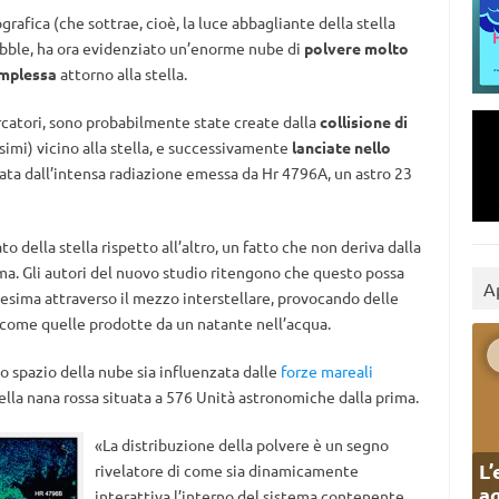
afica (che sottrae, cioè, la luce abbagliante della stella
Hubble, ha ora evidenziato un’enorme nube di
polvere molto
omplessa
attorno alla stella.
ercatori, sono probabilmente state create dalla
collisione di
imi) vicino alla stella, e successivamente
lanciate nello
tata dall’intensa radiazione emessa da Hr 4796A, un astro 23
to della stella rispetto all’altro, un fatto che non deriva dalla
ma. Gli autori del nuovo studio ritengono che questo possa
A
esima attraverso il mezzo interstellare, provocando delle
, come quelle prodotte da un natante nell’acqua.
o spazio della nube sia influenzata dalle
forze mareali
lla nana rossa situata a 576 Unità astronomiche dalla prima.
«La distribuzione della polvere è un segno
L’
rivelatore di come sia dinamicamente
ag
interattiva l’interno del sistema contenente