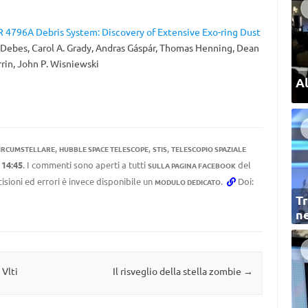
 4796A Debris System: Discovery of Extensive Exo-ring Dust
. Debes, Carol A. Grady, Andras Gáspár, Thomas Henning, Dean
rrin, John P. Wisniewski
Al
,
,
,
CIRCUMSTELLARE
HUBBLE SPACE TELESCOPE
STIS
TELESCOPIO SPAZIALE
e
14:45
. I commenti sono aperti a tutti
del
SULLA PAGINA FACEBOOK
cisioni ed errori è invece disponibile un
.
Doi:
MODULO DEDICATO
Tr
ne
 Vlti
Il risveglio della stella zombie
→