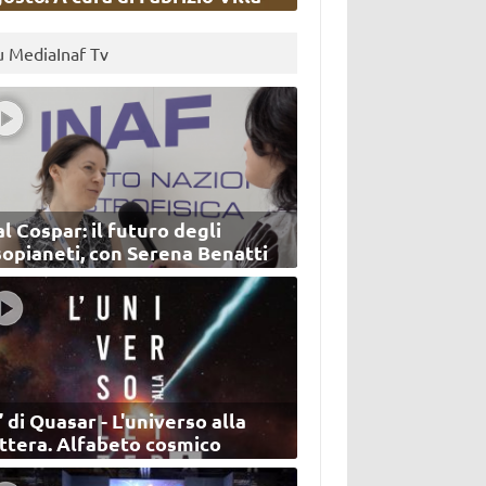
u MediaInaf Tv
l Cospar: il futuro degli
sopianeti, con Serena Benatti
’ di Quasar - L'universo alla
ettera. Alfabeto cosmico