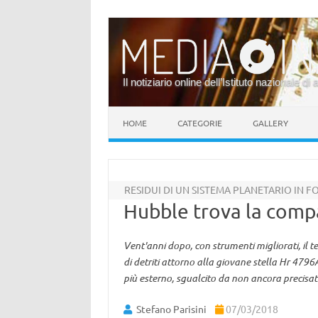
Il notiziario online dell’Istituto nazionale di 
Vai al contenuto
HOME
CATEGORIE
GALLERY
RESIDUI DI UN SISTEMA PLANETARIO IN 
Hubble trova la compa
Vent'anni dopo, con strumenti migliorati, il 
di detriti attorno alla giovane stella Hr 479
più esterno, sgualcito da non ancora precisate
Stefano Parisini
07/03/2018