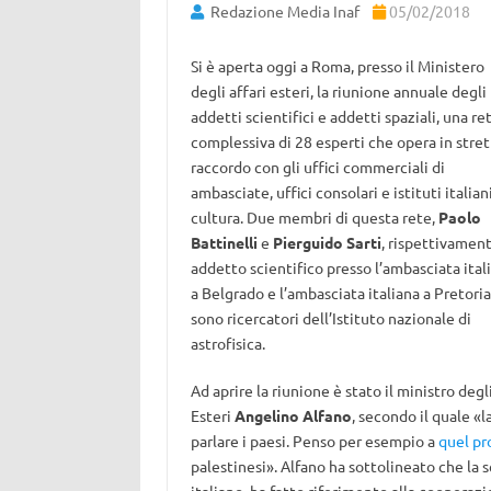
Redazione Media Inaf
05/02/2018
Si è aperta oggi a Roma, presso il Ministero
degli affari esteri, la riunione annuale degli
addetti scientifici e addetti spaziali, una re
complessiva di 28 esperti che opera in stre
raccordo con gli uffici commerciali di
ambasciate, uffici consolari e istituti italiani
cultura. Due membri di questa rete,
Paolo
Battinelli
e
Pierguido Sarti
, rispettivamen
addetto scientifico presso l’ambasciata ital
a Belgrado e l’ambasciata italiana a Pretoria
sono ricercatori dell’Istituto nazionale di
astrofisica.
Ad aprire la riunione è stato il ministro degl
Esteri
Angelino Alfano
, secondo il quale «l
parlare i paesi. Penso per esempio a
quel pr
palestinesi». Alfano ha sottolineato che la 