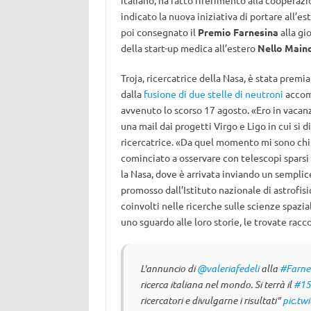
italiano, ha fatto riferimento alla cooperazi
indicato la nuova iniziativa di portare all’es
poi consegnato il
Premio Farnesina
alla gi
della start-up medica all’estero
Nello Maino
Troja, ricercatrice della Nasa, è stata premia
dalla
fusione di due stelle di neutroni
accomp
avvenuto lo scorso 17 agosto. «Ero in vacanz
una mail dai progetti Virgo e Ligo in cui si 
ricercatrice. «Da quel momento mi sono chi
cominciato a osservare con telescopi sparsi
la Nasa, dove è arrivata inviando un semplice
promosso dall’Istituto nazionale di astrofisi
coinvolti nelle ricerche sulle scienze spazi
uno sguardo alle loro storie, le trovate racc
L'annuncio di
@valeriafedeli
alla
#Farne
ricerca italiana nel mondo. Si terrà il
#15
ricercatori e divulgarne i risultati"
pic.tw