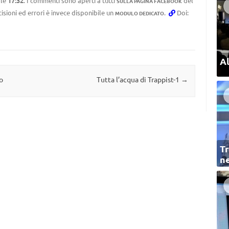
lle
17:32
. I commenti sono aperti a tutti
del
SULLA PAGINA FACEBOOK
cisioni ed errori è invece disponibile un
.
Doi:
MODULO DEDICATO
Al
o
Tutta l’acqua di Trappist-1
→
Tr
ne