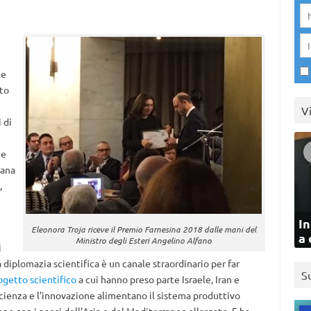
te
tto
V
 di
te
iana
,
In
Eleonora Troja riceve il Premio Farnesina 2018 dalle mani del
a 
Ministro degli Esteri Angelino Alfano
i
a diplomazia scientifica è un canale straordinario per far
S
ogetto scientifico
a cui hanno preso parte Israele, Iran e
scienza e l’innovazione alimentano il sistema produttivo