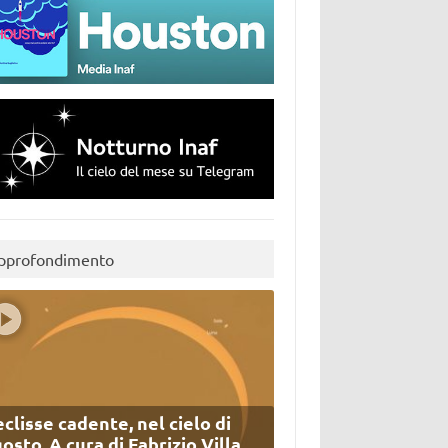
pprofondimento
eclisse cadente, nel cielo di
osto. A cura di Fabrizio Villa