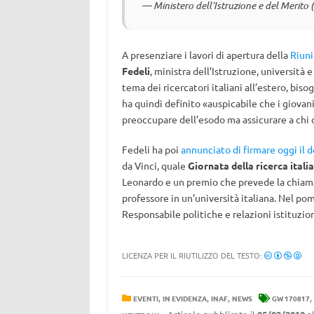
— Ministero dell’Istruzione e del Merit
A presenziare i lavori di apertura della
Riuni
Fedeli
, ministra dell’Istruzione, università 
tema dei ricercatori italiani all’estero, biso
ha quindi definito «auspicabile che i giovan
preoccupare dell’esodo ma assicurare a chi 
Fedeli ha poi
annunciato di firmare oggi il 
da Vinci, quale
Giornata della ricerca ital
Leonardo e un premio che prevede la chiamat
professore in un’università italiana. Nel p
Responsabile politiche e relazioni istituziona
LICENZA PER IL RIUTILIZZO DEL TESTO:
,
,
,
,
EVENTI
IN EVIDENZA
INAF
NEWS
GW 170817