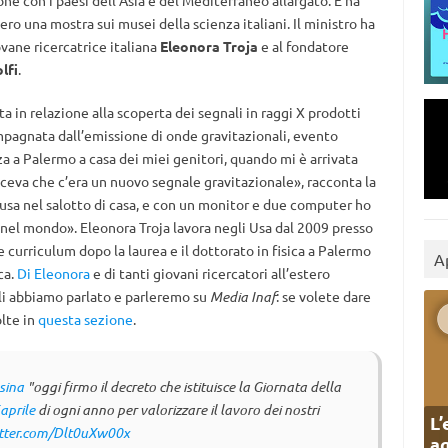
one con i paesi dell’Asia e del Mediterraneo allargato. E ha
tero una mostra sui musei della scienza italiani. Il ministro ha
ovane ricercatrice italiana
Eleonora Troja
e al fondatore
lfi
.
ta in relazione alla scoperta dei segnali in raggi X prodotti
agnata dall’emissione di onde gravitazionali, evento
a a Palermo a casa dei miei genitori, quando mi è arrivata
diceva che c’era un nuovo segnale gravitazionale», racconta la
usa nel salotto di casa, e con un monitor e due computer ho
 nel mondo». Eleonora Troja lavora negli Usa dal 2009 presso
 curriculum dopo la laurea e il dottorato in fisica a Palermo
A
ca.
Di Eleonora
e di tanti giovani ricercatori all’estero
ali abbiamo parlato e parleremo su
Media Inaf
: se volete dare
olte in
questa sezione
.
sina
"oggi firmo il decreto che istituisce la Giornata della
aprile
di ogni anno per valorizzare il lavoro dei nostri
L’
itter.com/Dlt0uXw00x
ag