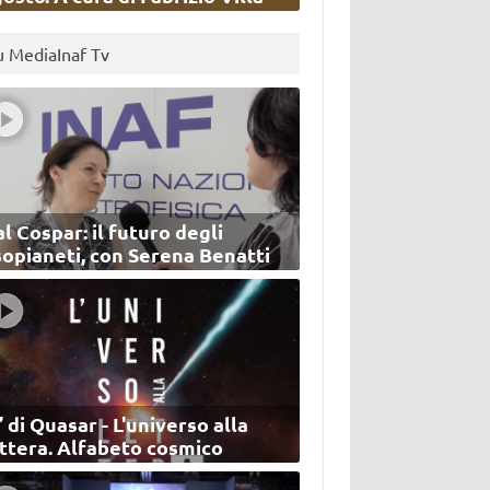
u MediaInaf Tv
l Cospar: il futuro degli
sopianeti, con Serena Benatti
’ di Quasar - L'universo alla
ettera. Alfabeto cosmico