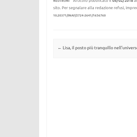
Articolo pubblicato il
05/02/2018
a
NEUTRONI
sito. Per segnalare alla redazione refusi, impre
10.20371/INAF/2724-2641/1656760
Navigazione articolo
←
Lisa, il posto più tranquillo nell’univers