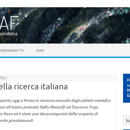
astrofisica
MEDIAINAF TV
INAF
DELI
ella ricerca italiana
è aperta oggi a Roma la riunione annuale degli addetti scientifici
liani all’estero premiati: Nello Mainolfi ed Eleonora Troja.
lla Nasa ed è stata una dei protagonisti della scoperta di
Is
onde gravitazionali