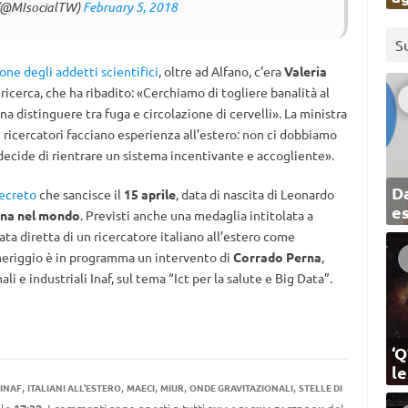
o (@MIsocialTW)
February 5, 2018
S
one degli addetti scientifici
, oltre ad Alfano, c’era
Valeria
e ricerca, che ha ribadito: «Cerchiamo di togliere banalità al
gna distinguere tra fuga e circolazione di cervelli». La ministra
i ricercatori facciano esperienza all’estero: non ci dobbiamo
decide di rientrare un sistema incentivante e accogliente».
Da
decreto
che sancisce il
15 aprile
, data di nascita di Leonardo
e
iana nel mondo
. Previsti anche una medaglia intitolata a
a diretta di un ricercatore italiano all’estero come
omeriggio è in programma un intervento di
Corrado Perna
,
li e industriali Inaf, sul tema “Ict per la salute e Big Data”.
‘Q
l
,
,
,
,
,
INAF
ITALIANI ALL'ESTERO
MAECI
MIUR
ONDE GRAVITAZIONALI
STELLE DI