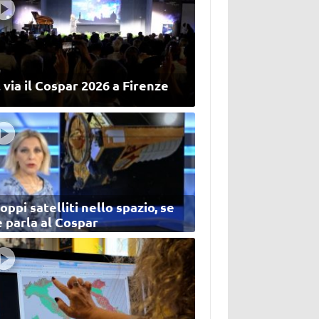
 via il Cospar 2026 a Firenze
oppi satelliti nello spazio, se
 parla al Cospar