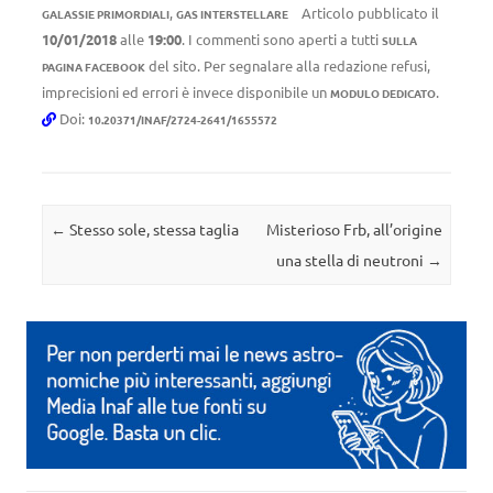
,
Articolo pubblicato il
GALASSIE PRIMORDIALI
GAS INTERSTELLARE
10/01/2018
alle
19:00
. I commenti sono aperti a tutti
SULLA
del sito. Per segnalare alla redazione refusi,
PAGINA FACEBOOK
imprecisioni ed errori è invece disponibile un
.
MODULO DEDICATO
Doi:
10.20371/INAF/2724-2641/1655572
Navigazione articolo
←
Stesso sole, stessa taglia
Misterioso Frb, all’origine
una stella di neutroni
→