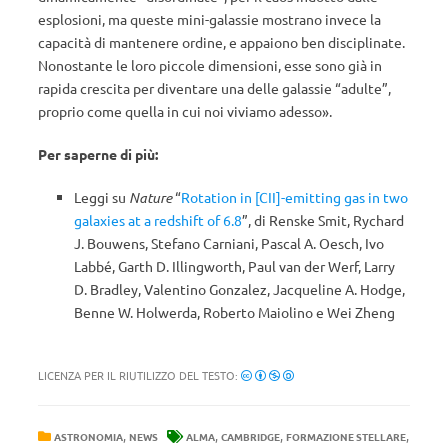
esplosioni, ma queste mini-galassie mostrano invece la
capacità di mantenere ordine, e appaiono ben disciplinate.
Nonostante le loro piccole dimensioni, esse sono già in
rapida crescita per diventare una delle galassie “adulte”,
proprio come quella in cui noi viviamo adesso».
Per saperne di più:
Leggi su
Nature
“
Rotation in [CII]-emitting gas in two
galaxies at a redshift of 6.8
”, di Renske Smit, Rychard
J. Bouwens, Stefano Carniani, Pascal A. Oesch, Ivo
Labbé, Garth D. Illingworth, Paul van der Werf, Larry
D. Bradley, Valentino Gonzalez, Jacqueline A. Hodge,
Benne W. Holwerda, Roberto Maiolino e Wei Zheng
LICENZA PER IL RIUTILIZZO DEL TESTO:
,
,
,
,
ASTRONOMIA
NEWS
ALMA
CAMBRIDGE
FORMAZIONE STELLARE