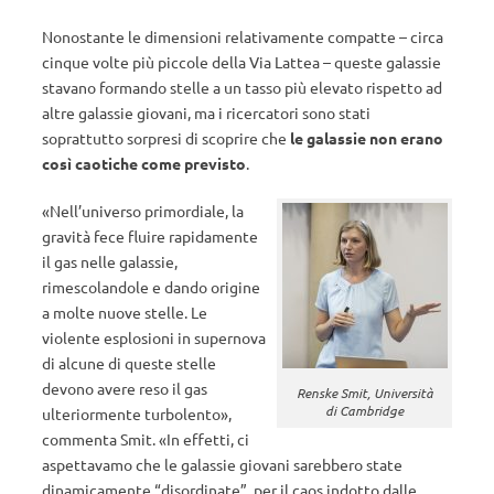
Nonostante le dimensioni relativamente compatte – circa
cinque volte più piccole della Via Lattea – queste galassie
stavano formando stelle a un tasso più elevato rispetto ad
altre galassie giovani, ma i ricercatori sono stati
soprattutto sorpresi di scoprire che
le galassie non erano
così caotiche come previsto
.
«Nell’universo primordiale, la
gravità fece fluire rapidamente
il gas nelle galassie,
rimescolandole e dando origine
a molte nuove stelle. Le
violente esplosioni in supernova
di alcune di queste stelle
devono avere reso il gas
Renske Smit, Università
di Cambridge
ulteriormente turbolento»,
commenta Smit. «In effetti, ci
aspettavamo che le galassie giovani sarebbero state
dinamicamente “disordinate”, per il caos indotto dalle