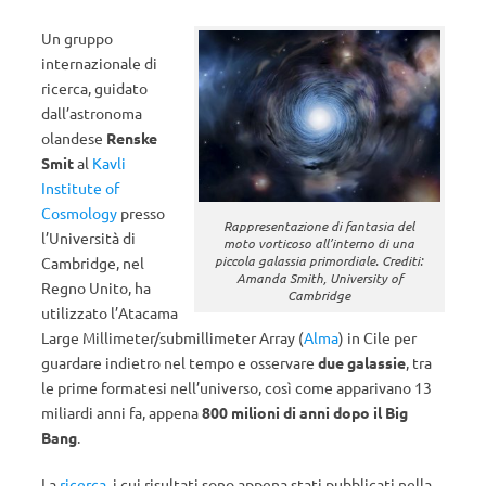
Un gruppo
internazionale di
ricerca, guidato
dall’astronoma
olandese
Renske
Smit
al
Kavli
Institute of
Cosmology
presso
Rappresentazione di fantasia del
l’Università di
moto vorticoso all’interno di una
piccola galassia primordiale. Crediti:
Cambridge, nel
Amanda Smith, University of
Regno Unito, ha
Cambridge
utilizzato l’Atacama
Large Millimeter/submillimeter Array (
Alma
) in Cile per
guardare indietro nel tempo e osservare
due galassie
, tra
le prime formatesi nell’universo, così come apparivano 13
miliardi anni fa, appena
800 milioni di anni dopo il Big
Bang
.
La
ricerca
, i cui risultati sono appena stati pubblicati nella