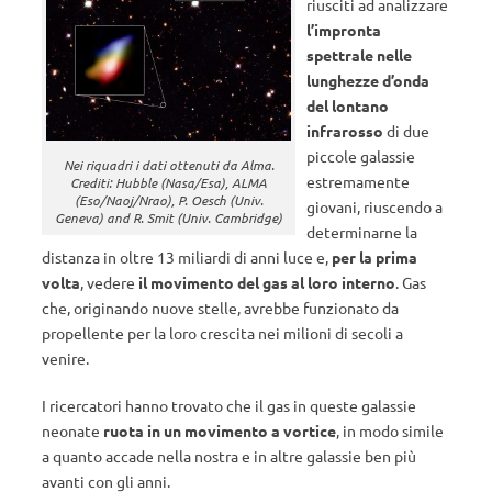
riusciti ad analizzare
l’impronta
spettrale nelle
lunghezze d’onda
del lontano
infrarosso
di due
piccole galassie
Nei riquadri i dati ottenuti da Alma.
estremamente
Crediti: Hubble (Nasa/Esa), ALMA
(Eso/Naoj/Nrao), P. Oesch (Univ.
giovani, riuscendo a
Geneva) and R. Smit (Univ. Cambridge)
determinarne la
distanza in oltre 13 miliardi di anni luce e,
per la prima
volta
, vedere
il movimento del gas al loro interno
. Gas
che, originando nuove stelle, avrebbe funzionato da
propellente per la loro crescita nei milioni di secoli a
venire.
I ricercatori hanno trovato che il gas in queste galassie
neonate
ruota in un movimento a vortice
, in modo simile
a quanto accade nella nostra e in altre galassie ben più
avanti con gli anni.