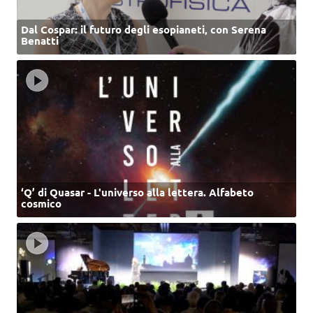
Dal Cospar: il futuro degli esopianeti, con Serena
Benatti
‘Q’ di Quasar - L'universo alla lettera. Alfabeto
cosmico