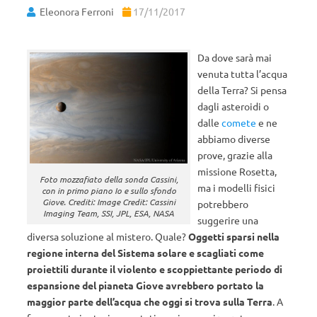
Eleonora Ferroni
17/11/2017
Da dove sarà mai
venuta tutta l’acqua
della Terra? Si pensa
dagli asteroidi o
dalle
comete
e ne
abbiamo diverse
prove, grazie alla
missione Rosetta,
Foto mozzafiato della sonda Cassini,
ma i modelli fisici
con in primo piano Io e sullo sfondo
Giove. Crediti: Image Credit: Cassini
potrebbero
Imaging Team, SSI, JPL, ESA, NASA
suggerire una
diversa soluzione al mistero. Quale?
Oggetti sparsi nella
regione interna del Sistema solare e scagliati come
proiettili durante il violento e scoppiettante periodo di
espansione del pianeta Giove avrebbero portato la
maggior parte dell’acqua che oggi si trova sulla Terra
. A