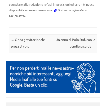
segnalare alla redazione refusi, imprecisioni ed errori è invece
disponibile un
.
Doi:
MODULO DEDICATO
10.20371/INAF/2724-
2641/1653796
Navigazione articolo
←
Onda gravitazionale
Un anno al Polo Sud, con la
presa al volo
bandiera sarda
→