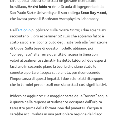
fare questa ipotesi sono stati un giovane ricercatore
brasiliano,
André Izidoro
della Scuola di Ingegneria della
Sao Paulo State University, e il suo collega
Sean Raymond
,
che lavora presso il Bordeaux Astrophysics Laboratory.
Nell’
articolo
pubblicato sulla rivista
Icarus
, i due scienziati
raccontano il loro esperimento: «Ciò che abbiamo fatto è
stato associare il contributo degli asteroidi alla formazione
di Giove. Sulla base di questo modello abbiamo poi
“consegnato” alla Terra quantità di acqua in linea con i
valori attualmente stimati», ha detto Izidoro. I due esperti
lasciano in secondo piano la teoria che siano state le
comete a portare l’acqua sul pianeta: pur riconoscendo
l’importanza di questi impatti, i due scienziati ritengono
che in termini percentuali non siano stati così significativi.
Izidoro ha aggiunto: «La maggior parte della “nostra” acqua
è giunta nella regione attualmente occupata dall’orbita
terrestre prima della formazione del pianeta». L’acqua si
sarebbe accumulata in una particolare regione del disco