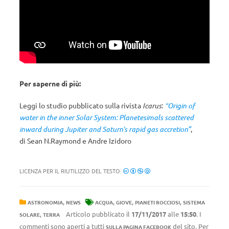
Per saperne di più:
Leggi lo studio pubblicato sulla rivista
Icarus
:
“Origin of
water in the inner Solar System: Planetesimals scattered
inward during Jupiter and Saturn’s rapid gas accretion”
,
di Sean N.Raymond e Andre Izidoro
LICENZA PER IL RIUTILIZZO DEL TESTO:
,
,
,
,
ASTRONOMIA
NEWS
ACQUA
GIOVE
PIANETI ROCCIOSI
SISTEMA
,
Articolo pubblicato il
17/11/2017
alle
15:50
. I
SOLARE
TERRA
commenti sono aperti a tutti
del sito. Per
SULLA PAGINA FACEBOOK