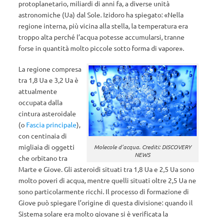
protoplanetario, miliardi di anni fa, a diverse unità
astronomiche (Ua) dal Sole. Izidoro ha spiegato: «Nella
regione interna, più vicina alla stella, la temperatura era
troppo alta perché l’acqua potesse accumularsi, tranne
forse in quantità molto piccole sotto forma di vapore».
La regione compresa
tra 1,8 Ua e 3,2 Ua è
attualmente
occupata dalla
cintura asteroidale
(o
Fascia principale
),
con centinaia di
migliaia di oggetti
Molecole d’acqua. Crediti: DISCOVERY
NEWS
che orbitano tra
Marte e Giove. Gli asteroidi situati tra 1,8 Ua e 2,5 Ua sono
molto poveri di acqua, mentre quelli situati oltre 2,5 Ua ne
sono particolarmente ricchi. Il processo di formazione di
Giove può spiegare l’origine di questa divisione: quando il
Sistema solare era molto giovane si è verificata la