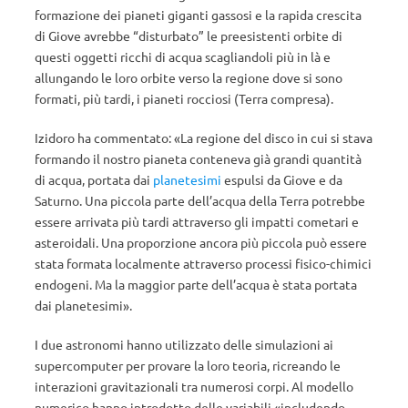
formazione dei pianeti giganti gassosi e la rapida crescita
di Giove avrebbe “disturbato” le preesistenti orbite di
questi oggetti ricchi di acqua scagliandoli più in là e
allungando le loro orbite verso la regione dove si sono
formati, più tardi, i pianeti rocciosi (Terra compresa).
Izidoro ha commentato: «La regione del disco in cui si stava
formando il nostro pianeta conteneva già grandi quantità
di acqua, portata dai
planetesimi
espulsi da Giove e da
Saturno. Una piccola parte dell’acqua della Terra potrebbe
essere arrivata più tardi attraverso gli impatti cometari e
asteroidali. Una proporzione ancora più piccola può essere
stata formata localmente attraverso processi fisico-chimici
endogeni. Ma la maggior parte dell’acqua è stata portata
dai planetesimi».
I due astronomi hanno utilizzato delle simulazioni ai
supercomputer per provare la loro teoria, ricreando le
interazioni gravitazionali tra numerosi corpi. Al modello
numerico hanno introdotto delle variabili «includendo