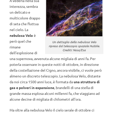
A vederla nella sua
interezza, sembra
un delicato e
multicolore drappo
di seta che fluttua
nel cielo. La
nebulosa Velo
è
però quel che
Un dettaglio della nebulosa Velo
ripresa dal telescopio spaziale Hubble.
rimane
Crediti: Nasa/Esa
dell’esplosione di
una supernova, avvenuta alcune migliaia di anni fa. Per
poterla osservare in queste notti di ottobre, in direzione
della costellazione del Cigno, ancora visibile, ci vuole però
almeno un discreto telescopio. La nebulosa Velo, distante
da noi circa 1500 anni luce, è formata da
una struttura di
gas e polveri in espansione
, brandelli di una stella di
grande massa esplosa alcuni millenni fa, che viaggiano ad
alcune decine di migliaia di chilometri all’ora.
Ma oltre alla nebulosa Velo il cielo serale di ottobre ci