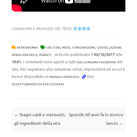
LICENZA PER IL RIUTILIZZO DEL TESTO:
,
,
,
ASTRONOMIA
CIELO DEL MESE
CONGIUNZIONI
COSTELLAZIONI
,
Articolo pubblicato il
03/10/2017
alle
NEBULOSA VELO
PIANETI
19:01
. I commenti sono aperti a tutti
del
SULLA PAGINA FACEBOOK
sito. Per segnalare alla redazione refusi, imprecisioni ed errori è
invece disponibile un
.
Doi:
MODULO DEDICATO
10.20371/INAF/2724-2641/1652043
Navigazione articolo
←
Stagni caldi e meteoriti,
Sputnik: 60 anni fa lo storico
gli ingredienti della vita
lancio
→