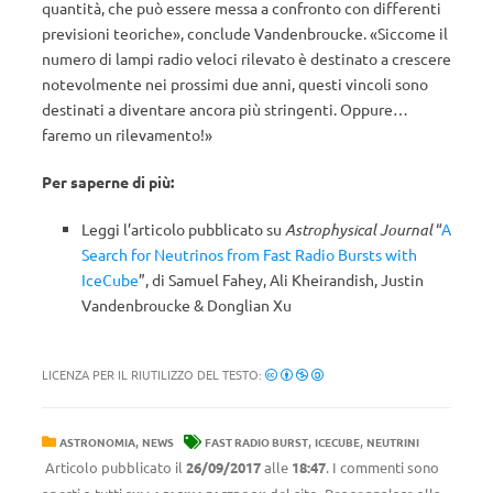
quantità, che può essere messa a confronto con differenti
previsioni teoriche», conclude Vandenbroucke. «Siccome il
numero di lampi radio veloci rilevato è destinato a crescere
notevolmente nei prossimi due anni, questi vincoli sono
destinati a diventare ancora più stringenti. Oppure…
faremo un rilevamento!»
Per saperne di più:
Leggi l’articolo pubblicato su
Astrophysical Journal
“
A
Search for Neutrinos from Fast Radio Bursts with
IceCube
”, di Samuel Fahey, Ali Kheirandish, Justin
Vandenbroucke & Donglian Xu
LICENZA PER IL RIUTILIZZO DEL TESTO:
,
,
,
ASTRONOMIA
NEWS
FAST RADIO BURST
ICECUBE
NEUTRINI
Articolo pubblicato il
26/09/2017
alle
18:47
. I commenti sono