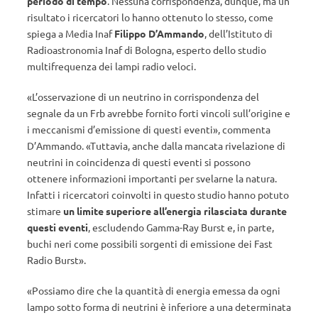
periodo di tempo
. Nessuna corrispondenza, dunque, ma un
risultato i ricercatori lo hanno ottenuto lo stesso, come
spiega a Media Inaf
Filippo D’Ammando
, dell’Istituto di
Radioastronomia Inaf di Bologna, esperto dello studio
multifrequenza dei lampi radio veloci.
«L’osservazione di un neutrino in corrispondenza del
segnale da un Frb avrebbe fornito forti vincoli sull’origine e
i meccanismi d’emissione di questi eventi», commenta
D’Ammando. «Tuttavia, anche dalla mancata rivelazione di
neutrini in coincidenza di questi eventi si possono
ottenere informazioni importanti per svelarne la natura.
Infatti i ricercatori coinvolti in questo studio hanno potuto
stimare
un limite superiore all’energia rilasciata durante
questi eventi
, escludendo Gamma-Ray Burst e, in parte,
buchi neri come possibili sorgenti di emissione dei Fast
Radio Burst».
«Possiamo dire che la quantità di energia emessa da ogni
lampo sotto forma di neutrini è inferiore a una determinata