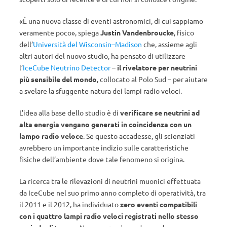
«È una nuova classe di eventi astronomici, di cui sappiamo
veramente poco», spiega
Justin Vandenbroucke
, fisico
dell’
Università del Wisconsin–Madison
che, assieme agli
altri autori del nuovo studio, ha pensato di utilizzare
l’
IceCube Neutrino Detector
–
il rivelatore per neutrini
più sensibile del mondo
, collocato al Polo Sud – per aiutare
a svelare la sfuggente natura dei lampi radio veloci.
L’idea alla base dello studio è di
verificare se neutrini ad
alta energia vengano generati in coincidenza con un
lampo radio veloce
. Se questo accadesse, gli scienziati
avrebbero un importante indizio sulle caratteristiche
fisiche dell’ambiente dove tale fenomeno si origina.
La ricerca tra le rilevazioni di neutrini muonici effettuata
da IceCube nel suo primo anno completo di operatività, tra
il 2011 e il 2012, ha individuato
zero eventi compatibili
con i quattro lampi radio veloci registrati nello stesso