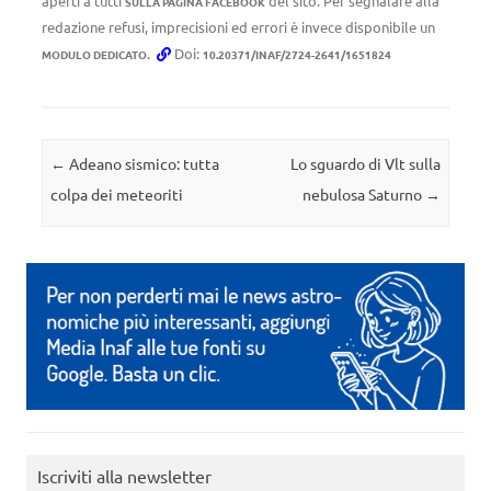
aperti a tutti
del sito. Per segnalare alla
SULLA PAGINA FACEBOOK
redazione refusi, imprecisioni ed errori è invece disponibile un
.
Doi:
MODULO DEDICATO
10.20371/INAF/2724-2641/1651824
Navigazione articolo
←
Adeano sismico: tutta
Lo sguardo di Vlt sulla
colpa dei meteoriti
nebulosa Saturno
→
Iscriviti alla newsletter