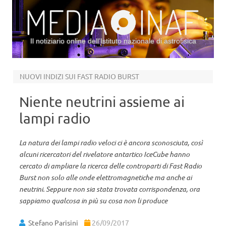
Il notiziario online dell’Istituto nazionale di astrofisica
Vai al contenuto
NUOVI INDIZI SUI FAST RADIO BURST
Niente neutrini assieme ai
lampi radio
La natura dei lampi radio veloci ci è ancora sconosciuta, così
alcuni ricercatori del rivelatore antartico IceCube hanno
cercato di ampliare la ricerca delle controparti di Fast Radio
Burst non solo alle onde elettromagnetiche ma anche ai
neutrini. Seppure non sia stata trovata corrispondenza, ora
sappiamo qualcosa in più su cosa non li produce
Stefano Parisini
26/09/2017