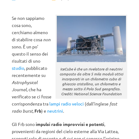
Se non sappiamo
cosa sono,
cerchiamo almeno
di stabilire cosa
non
sono. È un po’
questo il senso dei
risultati di uno
studio
, pubblicato
IceCube è che un rivelatore di neutrini
composto da oltre 5 mila moduli ottici
recentemente su
incorporati in un chilometro cubo di
Astrophysical
ghiaccio cristallino, un chilometro e
mezzo sotto il Polo Sud geografico.
Journal
, che ha
Crediti: National Science Foundation
verificato se ci fosse
corrispondenza tra
lampi radio veloci
(dall’inglese
fast
radio burst
,
Frb
) e
neutrini
.
Gli Frb sono
impulsi radio improvvisi e potenti
,
provenienti da regioni del cielo esterne alla Via Lattea,
scoperti solo di recente e di cui non si conosce l’origine.