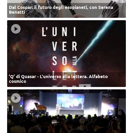
Dal Cospar: il futuro degli esopianeti, con Serena
Benatti
‘Q’ di Quasar - L'universo alla lettera. Alfabeto
cosmico