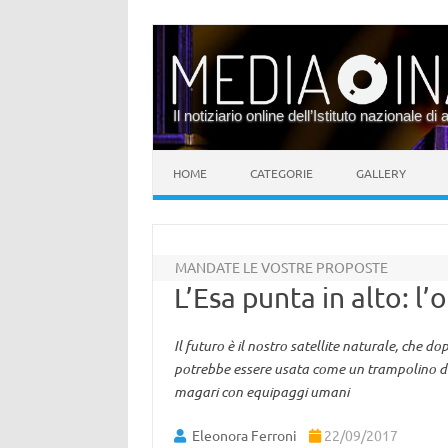
Il notiziario online dell’Istituto nazionale di 
Vai al contenuto
HOME
CATEGORIE
GALLERY
MANDATE LE VOSTRE PROPOSTE
L’Esa punta in alto: l’
Il futuro è il nostro satellite naturale, che 
potrebbe essere usata come un trampolino di l
magari con equipaggi umani
Eleonora Ferroni
22/09/2017