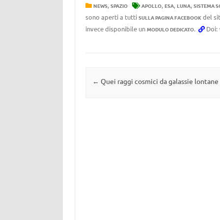
,
,
,
,
NEWS
SPAZIO
APOLLO
ESA
LUNA
SISTEMA 
sono aperti a tutti
del si
SULLA PAGINA FACEBOOK
invece disponibile un
.
Doi:
MODULO DEDICATO
Navigazione articolo
←
Quei raggi cosmici da galassie lontane