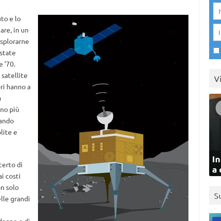
to e lo
are, in un
esplorarne
 state
e ’70.
satellite
V
ri hanno a
a
no più
uando
lite e
In
certo di
a 
ai costi
on solo
S
lle grandi