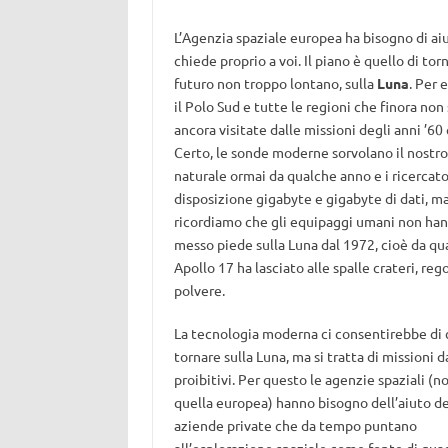
L’Agenzia spaziale europea ha bisogno di aiu
chiede proprio a voi. Il piano è quello di torn
futuro non troppo lontano, sulla
Luna
. Per 
il Polo Sud e tutte le regioni che finora non
ancora visitate dalle missioni degli anni ’60 
Certo, le sonde moderne sorvolano il nostro 
naturale ormai da qualche anno e i ricercato
disposizione gigabyte e gigabyte di dati, m
ricordiamo che gli equipaggi umani non han
messo piede sulla Luna dal 1972, cioè da q
Apollo 17 ha lasciato alle spalle crateri, rego
polvere.
La tecnologia moderna ci consentirebbe di 
tornare sulla Luna, ma si tratta di missioni d
proibitivi. Per questo le agenzie spaziali (n
quella europea) hanno bisogno dell’aiuto de
aziende private che da tempo puntano