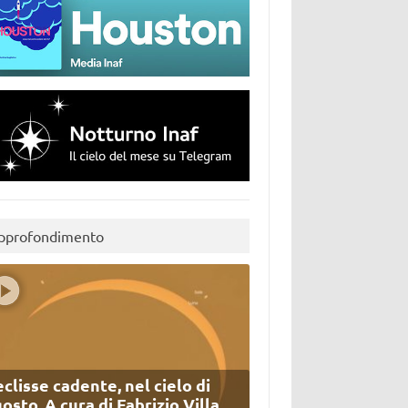
pprofondimento
eclisse cadente, nel cielo di
osto. A cura di Fabrizio Villa