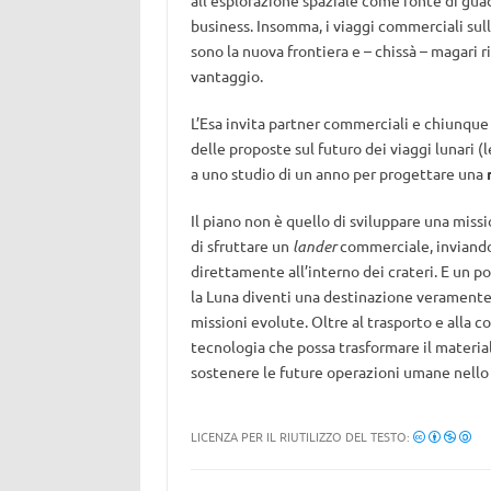
all’esplorazione spaziale come fonte di gua
business. Insomma, i viaggi commerciali sul
sono la nuova frontiera e – chissà – magari r
vantaggio.
L’Esa invita partner commerciali e chiunque 
delle proposte sul futuro dei viaggi lunari (
a uno studio di un anno per progettare una
Il piano non è quello di sviluppare una mis
di sfruttare un
lander
commerciale, inviando 
direttamente all’interno dei crateri. E un po
la Luna diventi una destinazione veramente s
missioni evolute. Oltre al trasporto e alla c
tecnologia che possa trasformare il materia
sostenere le future operazioni umane nello
LICENZA PER IL RIUTILIZZO DEL TESTO: