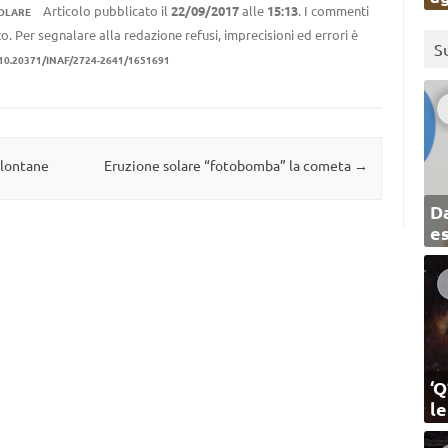
Articolo pubblicato il
22/09/2017
alle
15:13
. I commenti
SOLARE
to. Per segnalare alla redazione refusi, imprecisioni ed errori è
S
10.20371/INAF/2724-2641/1651691
 lontane
Eruzione solare “fotobomba” la cometa
→
Da
e
‘Q
l