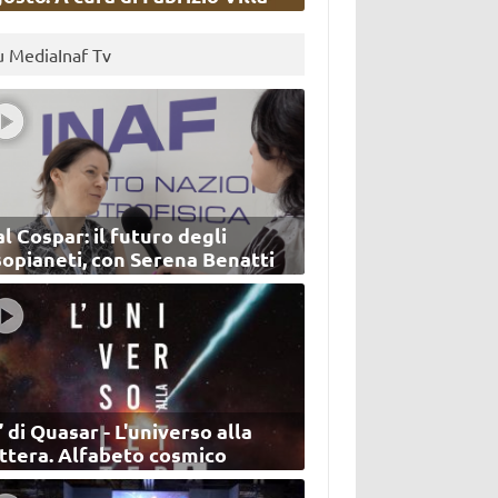
u MediaInaf Tv
l Cospar: il futuro degli
sopianeti, con Serena Benatti
’ di Quasar - L'universo alla
ettera. Alfabeto cosmico