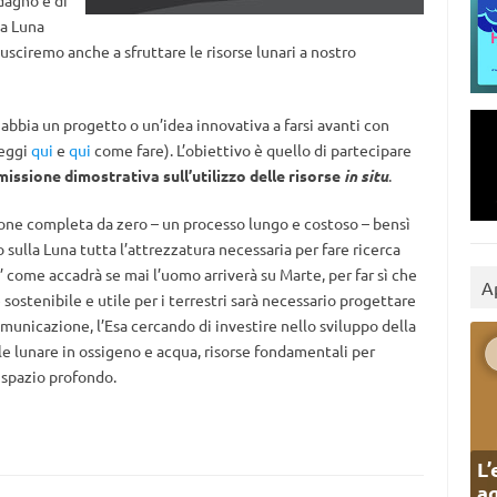
dagno e di
la Luna
iusciremo anche a sfruttare le risorse lunari a nostro
abbia un progetto o un’idea innovativa a farsi avanti con
leggi
qui
e
qui
come fare). L’obiettivo è quello di partecipare
missione dimostrativa sull’utilizzo delle risorse
in situ
.
sione completa da zero – un processo lungo e costoso – bensì
sulla Luna tutta l’attrezzatura necessaria per fare ricerca
’ come accadrà se mai l’uomo arriverà su Marte, per far sì che
A
ostenibile e utile per i terrestri sarà necessario progettare
omunicazione, l’Esa cercando di investire nello sviluppo della
le lunare in ossigeno e acqua, risorse fondamentali per
 spazio profondo.
L’
ag