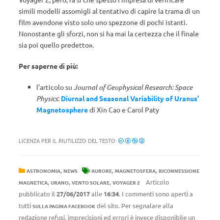
simili modelli assomigli al tentativo di capire la trama di un
film avendone visto solo uno spezzone di pochi istanti.
Nonostante gli sforzi, non si ha mai la certezza che il finale
sia poi quello predetto».
Per saperne di più:
l’articolo su
Journal of Geophysical Research: Space
Physics
:
Diurnal and Seasonal Variability of Uranus’
Magnetosphere
di Xin Cao e Carol Paty
LICENZA PER IL RIUTILIZZO DEL TESTO:
,
,
,
ASTRONOMIA
NEWS
AURORE
MAGNETOSFERA
RICONNESSIONE
,
,
,
Articolo
MAGNETICA
URANO
VENTO SOLARE
VOYAGER 2
pubblicato il
27/06/2017
alle
16:34
. I commenti sono aperti a
tutti
del sito. Per segnalare alla
SULLA PAGINA FACEBOOK
redazione refusi, imprecisioni ed errori è invece disponibile un