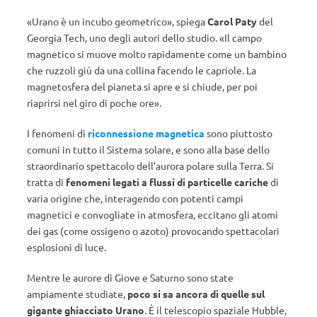
«Urano è un incubo geometrico», spiega
Carol Paty
del
Georgia Tech, uno degli autori dello studio. «Il campo
magnetico si muove molto rapidamente come un bambino
che ruzzoli giù da una collina facendo le capriole. La
magnetosfera del pianeta si apre e si chiude, per poi
riaprirsi nel giro di poche ore».
I fenomeni di
riconnessione magnetica
sono piuttosto
comuni in tutto il Sistema solare, e sono alla base dello
straordinario spettacolo dell’aurora polare sulla Terra. Si
tratta di
fenomeni legati a flussi di particelle cariche
di
varia origine che, interagendo con potenti campi
magnetici e convogliate in atmosfera, eccitano gli atomi
dei gas (come ossigeno o azoto) provocando spettacolari
esplosioni di luce.
Mentre le aurore di Giove e Saturno sono state
ampiamente studiate,
poco si sa ancora di quelle sul
gigante ghiacciato Urano
. È il telescopio spaziale Hubble,