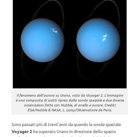
Il fenomeno dell’aurora su Urano, visto da Voyager 2. L’immagine
è una composita di scatti ripresi dalla sonda spaziale e due diverse
osservazioni fatte con Hubble, di anello e aurore. Crediti:
ESA/Hubble & NASA, L. Lamy/Observatoire de Paris.
Sono passati più di trent’anni da quando la sonda spaziale
Voyager 2
ha superato Urano in direzione dello spazio