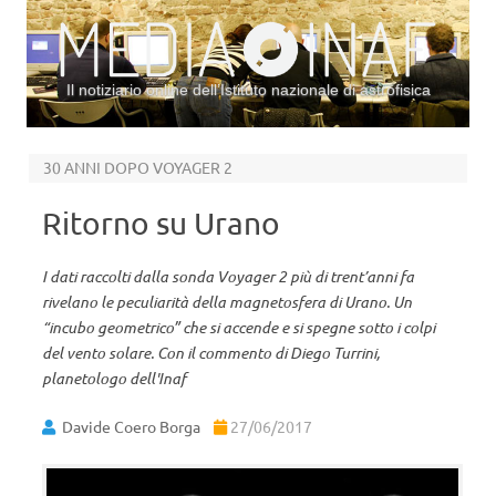
Il notiziario online dell’Istituto nazionale di astrofisica
Vai al contenuto
30 ANNI DOPO VOYAGER 2
Ritorno su Urano
I dati raccolti dalla sonda Voyager 2 più di trent’anni fa
rivelano le peculiarità della magnetosfera di Urano. Un
“incubo geometrico” che si accende e si spegne sotto i colpi
del vento solare. Con il commento di Diego Turrini,
planetologo dell'Inaf
Davide Coero Borga
27/06/2017