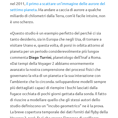
nel 2011,
il primo a scattare un’immagine delle aurore del
settimo pianeta
. Ma andare a caccia di aurore a qualche
miliardo di chilometri dalla Terra, com’è facile intuire, non
è uno scherzo.
«Questo studio è un esempio perfetto del perché ci sia
tanto desiderio, sia in Europa che negli Usa, di tornare a
visitare Urano e, questa volta, di porsi in orbita attorno al
pianeta per un periodo considerevolmente più lungo»
commenta
Diego Turrini
, planetologo dell’Inaf a Roma.
«Dai tempi della Voyager 2 abbiamo enormemente
avanzato la nostra comprensione dei processi fisici che
governano la vita di un pianeta e la sua interazione con
l’ambiente che lo circonda. sviluppandone modelli sempre
più dettagliati capaci di riempire i buchi lasciati dalla
fugace occhiata di pochi giorni gettata dalla sonda. Il fatto
di riuscire a modellare quello che gli stessi autori dello
studio definiscono un “incubo geometrico” ne è la prova.
La breve copertura temporale dei dati forniti dal flyby della
Voyager 2, però, fa sì che spesso l’impresa di verificare