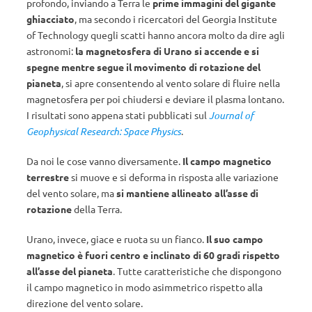
profondo, inviando a Terra le
prime immagini del gigante
ghiacciato
, ma secondo i ricercatori del Georgia Institute
of Technology quegli scatti hanno ancora molto da dire agli
astronomi:
la magnetosfera di Urano si accende e si
spegne mentre segue il movimento di rotazione del
pianeta
, si apre consentendo al vento solare di fluire nella
magnetosfera per poi chiudersi e deviare il plasma lontano.
I risultati sono appena stati pubblicati sul
Journal of
Geophysical Research: Space Physics
.
Da noi le cose vanno diversamente.
Il campo magnetico
terrestre
si muove e si deforma in risposta alle variazione
del vento solare, ma
si mantiene allineato all’asse di
rotazione
della Terra.
Urano, invece, giace e ruota su un fianco.
Il suo campo
magnetico è
fuori centro e inclinato di 60 gradi rispetto
all’asse del pianeta
. Tutte caratteristiche che dispongono
il campo magnetico in modo asimmetrico rispetto alla
direzione del vento solare.