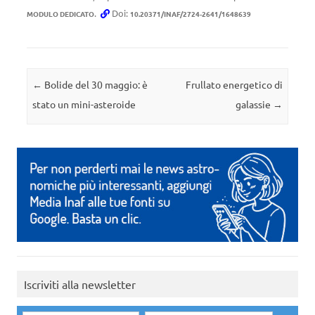
.
Doi:
MODULO DEDICATO
10.20371/INAF/2724-2641/1648639
Navigazione articolo
←
Bolide del 30 maggio: è
Frullato energetico di
stato un mini-asteroide
galassie
→
Iscriviti alla newsletter