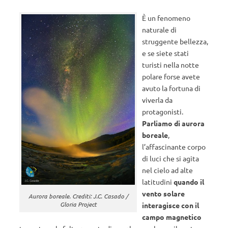
È un fenomeno
naturale di
struggente bellezza,
e se siete stati
turisti nella notte
polare forse avete
avuto la fortuna di
viverla da
protagonisti.
Parliamo di aurora
boreale
,
l’affascinante corpo
di luci che si agita
nel cielo ad alte
latitudini
quando il
vento solare
Aurora boreale. Crediti: J.C. Casado /
Gloria Project
interagisce con il
campo magnetico