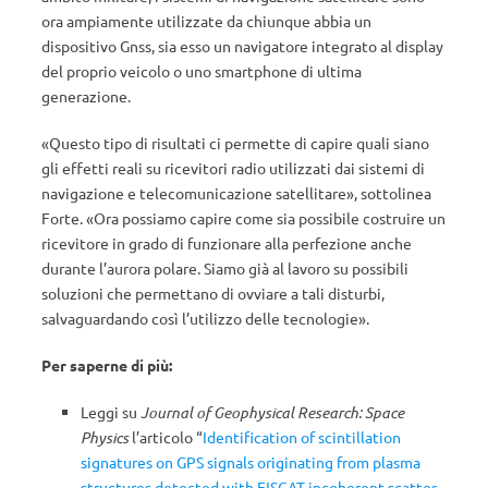
ora ampiamente utilizzate da chiunque abbia un
dispositivo Gnss, sia esso un navigatore integrato al display
del proprio veicolo o uno smartphone di ultima
generazione.
«Questo tipo di risultati ci permette di capire quali siano
gli effetti reali su ricevitori radio utilizzati dai sistemi di
navigazione e telecomunicazione satellitare», sottolinea
Forte. «Ora possiamo capire come sia possibile costruire un
ricevitore in grado di funzionare alla perfezione anche
durante l’aurora polare. Siamo già al lavoro su possibili
soluzioni che permettano di ovviare a tali disturbi,
salvaguardando così l’utilizzo delle tecnologie».
Per saperne di più:
Leggi su
Journal of Geophysical Research: Space
Physics
l’articolo “
Identification of scintillation
signatures on GPS signals originating from plasma
structures detected with EISCAT incoherent scatter