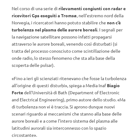
Nel corso di una serie di
rilevamenti congiunti con radar e
ricevitori Gps eseguiti a Tromsø
, nell’estremo nord della
Norvegia, i ricercatori hanno potuto stabilire che
non c’è
turbolenza nel plasma delle aurore boreali
. I segnali per
la navigazione satellitare possono infatti propagarsi
attraverso le aurore boreali, venendo così disturbati (si
tratta del processo conosciuto come scintillazione delle
onde radio, lo stesso fenomeno che sta alla base della
scoperta delle pulsar).
«Fino a ieri gli scienziati ritenevano che fosse la turbolenza
all’origine di questi disturbi», spiega a Media Inaf
Biagio
Forte
dell’Università di Bath (Department of Electronic
and Electrical Engineering), primo autore dello studio. «Ma
di turbolenza non vi è traccia. Si aprono dunque nuovi
scenari riguardo ai meccanismi che stanno alla base delle
aurore boreali e a come l’intero sistema del plasma alle
latitudini aurorali sia interconnesso con lo spazio
circostante».