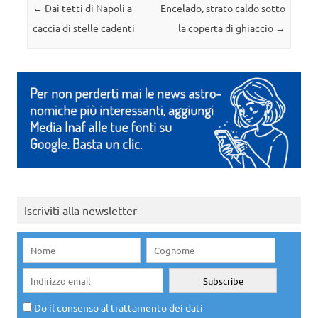
Navigazione articolo
←
Dai tetti di Napoli a
Encelado, strato caldo sotto
caccia di stelle cadenti
la coperta di ghiaccio
→
Iscriviti alla newsletter
Do il consenso al trattamento dei dati