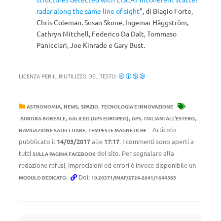
radar along the same line of sight
”, di Biagio Forte,
Chris Coleman, Susan Skone, Ingemar Häggström,
Cathryn Mitchell, Federico Da Dalt, Tommaso
Panicciari, Joe Kinrade e Gary Bust.
LICENZA PER IL RIUTILIZZO DEL TESTO:
,
,
,
ASTRONOMIA
NEWS
SPAZIO
TECNOLOGIA E INNOVAZIONE
,
,
,
,
AURORA BOREALE
GALILEO (GPS EUROPEO)
GPS
ITALIANI ALL'ESTERO
,
Articolo
NAVIGAZIONE SATELLITARE
TEMPESTE MAGNETICHE
pubblicato il
14/03/2017
alle
17:17
. I commenti sono aperti a
tutti
del sito. Per segnalare alla
SULLA PAGINA FACEBOOK
redazione refusi, imprecisioni ed errori è invece disponibile un
.
Doi:
MODULO DEDICATO
10.20371/INAF/2724-2641/1644585