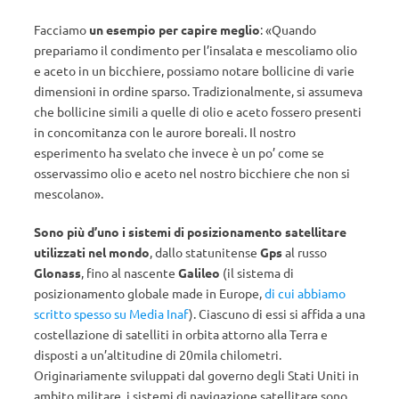
Facciamo
un esempio per capire meglio
: «Quando
prepariamo il condimento per l’insalata e mescoliamo olio
e aceto in un bicchiere, possiamo notare bollicine di varie
dimensioni in ordine sparso. Tradizionalmente, si assumeva
che bollicine simili a quelle di olio e aceto fossero presenti
in concomitanza con le aurore boreali. Il nostro
esperimento ha svelato che invece è un po’ come se
osservassimo olio e aceto nel nostro bicchiere che non si
mescolano».
Sono più d’uno i sistemi di posizionamento satellitare
utilizzati nel mondo
, dallo statunitense
Gps
al russo
Glonass
, fino al nascente
Galileo
(il sistema di
posizionamento globale made in Europe,
di cui abbiamo
scritto spesso su Media Inaf
). Ciascuno di essi si affida a una
costellazione di satelliti in orbita attorno alla Terra e
disposti a un’altitudine di 20mila chilometri.
Originariamente sviluppati dal governo degli Stati Uniti in
ambito militare, i sistemi di navigazione satellitare sono