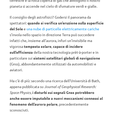
terrestre e la folta coperta di gas che avvolgono il nostro
pianeta si accende nel cielo di sfumature verdi e gialle.
Il consiglio degli astrofisici? Godersi il panorama da
spettatori:
quando si verifica un’eruzione sulla superficie
del Sole
e
una nube di particelle elettricamente cariche
s’invola nello spazio in direzione Terra può succedere
infatti che, insieme all’aurora, infuri un’invisibile ma
vigorosa
tempesta solare
,
capace di incidere
sull’efficienza
della nostra tecnologia prêt-à-porter e in
particolare sui
sistemi satellitari globali di navigazione
(Gnss), abbondantemente utilizzati da automobilisti e
aviatori.
Ma c’è di più: secondo una ricerca dell’Università di Bath,
appena pubblicata su
Journal of Geophysical Research:
Space Physics
,
i disturbi sui segnali Gnss potrebbero
anche essere imputabile a nuovi meccanismi connessi al
fenomeno dell’aurora polare
, precedentemente
sconosciuti.