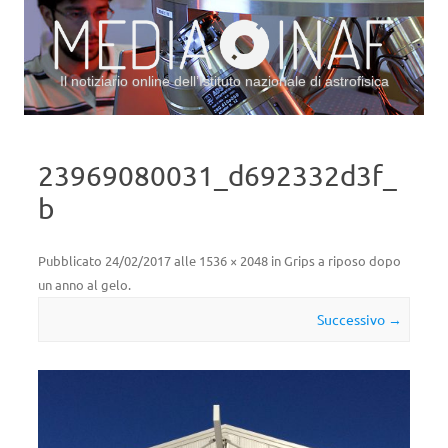
Il notiziario online dell’Istituto nazionale di astrofisica
Vai al contenuto
23969080031_d692332d3f_
b
Pubblicato
24/02/2017
alle
1536 × 2048
in
Grips a riposo dopo
un anno al gelo
.
Successivo →