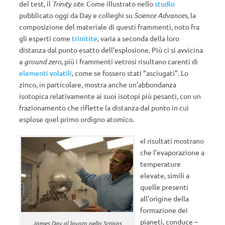
del test, il
Trinity site
. Come illustrato nello
studio
pubblicato oggi da Day e colleghi su
Science Advances
, la
composizione del materiale di questi frammenti, noto fra
gli esperti come
trinitite
, varia a seconda della loro
distanza dal punto esatto dell’esplosione. Più ci si avvicina
a
ground zero
, più i frammenti vetrosi risultano carenti di
elementi volatili
, come se fossero stati “asciugati”. Lo
zinco, in particolare, mostra anche un’abbondanza
isotopica relativamente ai suoi isotopi più pesanti, con un
frazionamento che riflette la distanza dal punto in cui
esplose quel primo ordigno atomico.
«I risultati mostrano
che l’evaporazione a
temperature
elevate, simili a
quelle presenti
all’origine della
formazione dei
pianeti, conduce –
James Day al lavoro nello Scripps