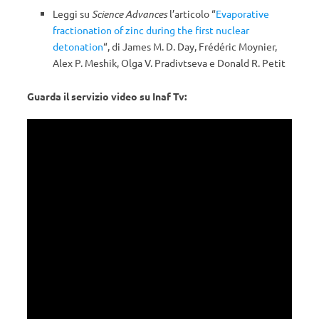
Leggi su
Science Advances
l’articolo “
Evaporative
fractionation of zinc during the first nuclear
detonation
“, di James M. D. Day, Frédéric Moynier,
Alex P. Meshik, Olga V. Pradivtseva e Donald R. Petit
Guarda il servizio video su Inaf Tv: