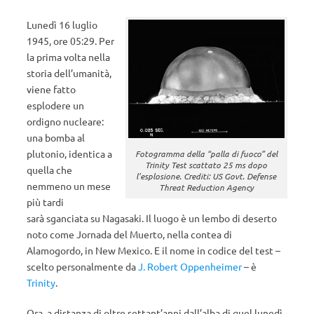
Lunedì 16 luglio
1945, ore 05:29. Per
la prima volta nella
storia dell’umanità,
viene fatto
esplodere un
ordigno nucleare:
una bomba al
plutonio, identica a
Fotogramma della “palla di fuoco” del
Trinity Test scattato 25 ms dopo
quella che
l’esplosione. Crediti: US Govt. Defense
nemmeno un mese
Threat Reduction Agency
più tardi
sarà sganciata su Nagasaki. Il luogo è un lembo di deserto
noto come Jornada del Muerto, nella contea di
Alamogordo, in New Mexico. E il nome in codice del test –
scelto personalmente da
J. Robert Oppenheimer
– è
Trinity
.
Ora, a distanza di oltre settant’anni dall’alba di quel lunedì,