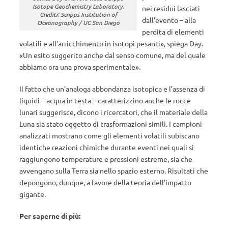
Isotope Geochemistry Laboratory.
nei residui lasciati
Crediti: Scripps Institution of
dall’evento – alla
Oceanography / UC San Diego
perdita di elementi
volatili e all’arricchimento in isotopi pesanti», spiega Day.
«Un esito suggerito anche dal senso comune, ma del quale
abbiamo ora una prova sperimentale».
Il fatto che un’analoga abbondanza isotopica e l’assenza di
liquidi – acqua in testa – caratterizzino anche le rocce
lunari suggerisce, dicono i ricercatori, che il materiale della
Luna sia stato oggetto di trasformazioni simili. I campioni
analizzati mostrano come gli elementi volatili subiscano
identiche reazioni chimiche durante eventi nei quali si
raggiungono temperature e pressioni estreme, sia che
avvengano sulla Terra sia nello spazio esterno. Risultati che
depongono, dunque, a favore della teoria dell’impatto
gigante.
Per saperne di più: