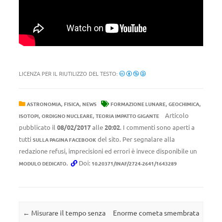
LICENZA PER IL RIUTILIZZO DEL TESTO:
,
,
,
,
ASTRONOMIA
FISICA
NEWS
FORMAZIONE LUNARE
GEOCHIMICA
,
,
Articolo
ISOTOPI
ORDIGNO NUCLEARE
TEORIA IMPATTO GIGANTE
pubblicato il
08/02/2017
alle
20:02
. I commenti sono aperti a
tutti
del sito. Per segnalare alla
SULLA PAGINA FACEBOOK
redazione refusi, imprecisioni ed errori è invece disponibile un
.
Doi:
MODULO DEDICATO
10.20371/INAF/2724-2641/1643289
Navigazione articolo
←
Misurare il tempo senza
Enorme cometa smembrata