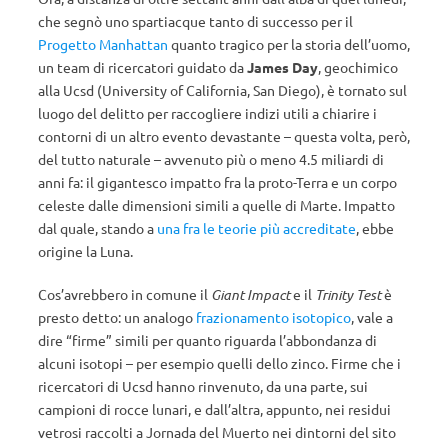
che segnò uno spartiacque tanto di successo per il
Progetto Manhattan
quanto tragico per la storia dell’uomo,
un team di ricercatori guidato da
James Day
, geochimico
alla Ucsd (University of California, San Diego), è tornato sul
luogo del delitto per raccogliere indizi utili a chiarire i
contorni di un altro evento devastante – questa volta, però,
del tutto naturale – avvenuto più o meno 4.5 miliardi di
anni fa: il gigantesco impatto fra la proto-Terra e un corpo
celeste dalle dimensioni simili a quelle di Marte. Impatto
dal quale, stando a
una fra le teorie più accreditate
, ebbe
origine la Luna.
Cos’avrebbero in comune il
Giant Impact
e il
Trinity Test
è
presto detto: un analogo
frazionamento isotopico
, vale a
dire “firme” simili per quanto riguarda l’abbondanza di
alcuni isotopi – per esempio quelli dello zinco. Firme che i
ricercatori di Ucsd hanno rinvenuto, da una parte, sui
campioni di rocce lunari, e dall’altra, appunto, nei residui
vetrosi raccolti a Jornada del Muerto nei dintorni del sito