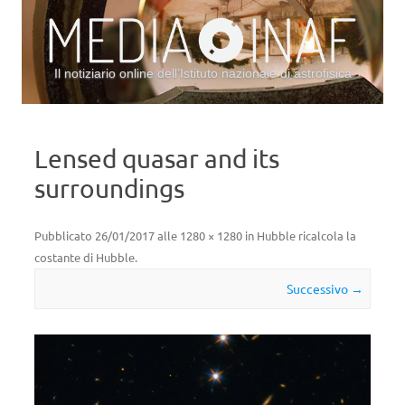
Il notiziario online dell’Istituto nazionale di astrofisica
Vai al contenuto
Lensed quasar and its
surroundings
Pubblicato
26/01/2017
alle
1280 × 1280
in
Hubble ricalcola la
costante di Hubble
.
Successivo →