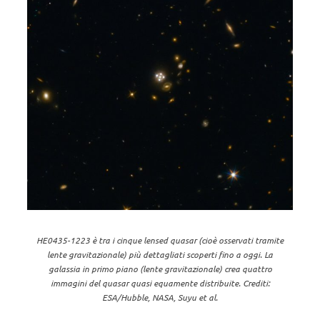
HE0435-1223 è tra i cinque lensed quasar (cioè osservati tramite
lente gravitazionale) più dettagliati scoperti fino a oggi. La
galassia in primo piano (lente gravitazionale) crea quattro
immagini del quasar quasi equamente distribuite. Crediti:
ESA/Hubble, NASA, Suyu et al.