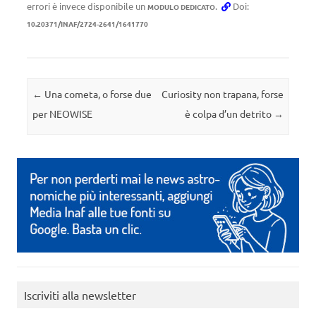
errori è invece disponibile un
.
Doi:
MODULO DEDICATO
10.20371/INAF/2724-2641/1641770
Navigazione articolo
←
Una cometa, o forse due
Curiosity non trapana, forse
per NEOWISE
è colpa d’un detrito
→
Iscriviti alla newsletter