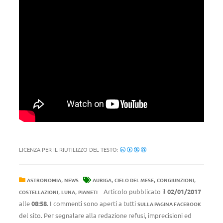
LICENZA PER IL RIUTILIZZO DEL TESTO:
,
,
,
,
ASTRONOMIA
NEWS
AURIGA
CIELO DEL MESE
CONGIUNZIONI
,
,
Articolo pubblicato il
02/01/2017
COSTELLAZIONI
LUNA
PIANETI
alle
08:58
. I commenti sono aperti a tutti
SULLA PAGINA FACEBOOK
del sito. Per segnalare alla redazione refusi, imprecisioni ed