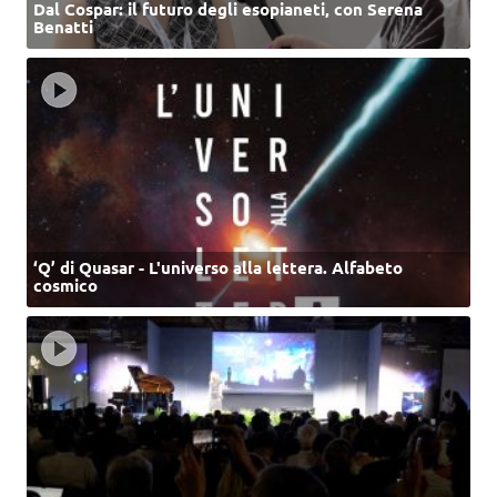
Dal Cospar: il futuro degli esopianeti, con Serena
Benatti
‘Q’ di Quasar - L'universo alla lettera. Alfabeto
cosmico