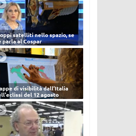
oppi satelliti nello spazio, se
 parla al Cospar
ppe di visibilità dall’Italia
ll'eclissi del 12 agosto