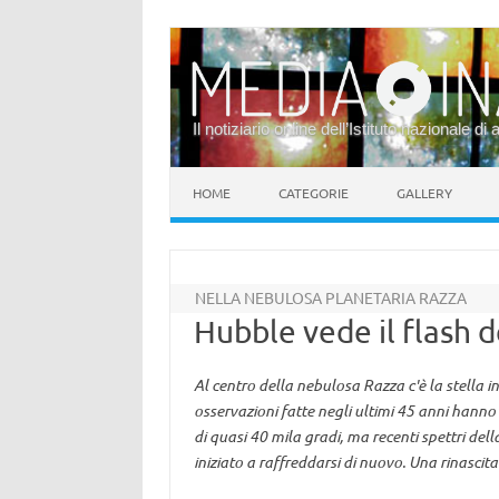
Il notiziario online dell’Istituto nazionale di 
Vai al contenuto
HOME
CATEGORIE
GALLERY
NELLA NEBULOSA PLANETARIA RAZZA
Hubble vede il flash de
Al centro della nebulosa Razza c'è la stella 
osservazioni fatte negli ultimi 45 anni hann
di quasi 40 mila gradi, ma recenti spettri dell
iniziato a raffreddarsi di nuovo. Una rinascit