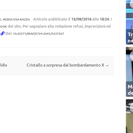
,
Articolo pubblicato il
13/09/2016
alle
18:24
. I
E
NEBULOSA RAZZA
del sito. Per segnalare alla redazione refusi, imprecisioni ed
BOOK
.
Doi:
Tr
10.20371/INAF/2724-2641/1637267
ne
ldi»
Cristallo a sorpresa dal bombardamento X
→
Ma
de