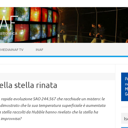
astrofisica
MEDIAINAF TV
INAF
lla stella rinata
in rapida evoluzione SAO 244.567 che racchiude un mistero: le
o dimostrato che la sua temperatura superficiale è aumentata
a stella raccolti da Hubble hanno rivelato che la stella ha
Is
a improvvisa?