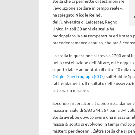
stella che ci permette di testimoniare
l’evoluzione stellare in tempo reale»,
ha spiegato
Nicole Reindl
dell’Università di Leicester, Regno
Unito. In soli 20 anni «la stella ha
raddoppiato la sua temperatura ed è stato po
precedentemente espulso, che ora è conos
La stella in questione si trova a 2700 anni l
nella costellazione dell’Altare, ed è oggetto
superficiale è aumentata di oltre 40 mila gra
Origins Spectrograph (COS)
sull’Hubble Spa
raffreddamento. Il risultato delle osservazio
tuttora un mistero.
Secondo i ricercatori, il rapido riscaldamen
massa iniziale di SAO 244.567 pari a 3-4 volt
stella avrebbe dovuto avere una massa simile 
massa di solito si evolvono in tempi molto p
mistero per decenni. L’altra stella che si p