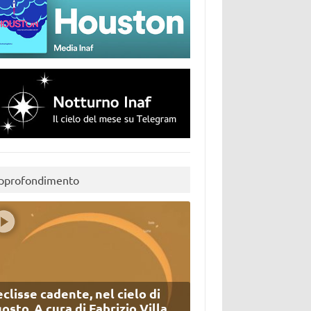
pprofondimento
eclisse cadente, nel cielo di
osto. A cura di Fabrizio Villa