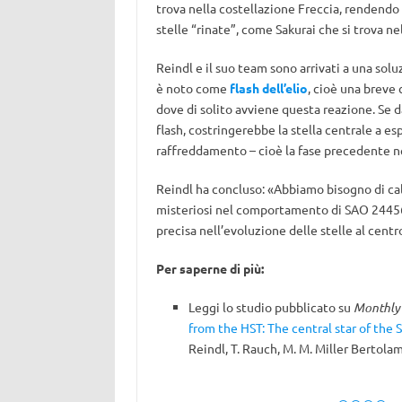
trova nella costellazione Freccia, rendendo
stelle “rinate”, come Sakurai che si trova ne
Reindl e il suo team sono arrivati a una sol
è noto come
flash dell’elio
, cioè una breve 
dove di solito avviene questa reazione. Se 
flash, costringerebbe la stella centrale a es
raffreddamento – cioè la fase precedente ne
Reindl ha concluso: «Abbiamo bisogno di calc
misteriosi nel comportamento di SAO 24456
precisa nell’evoluzione delle stelle al centr
Per saperne di più:
Leggi lo studio pubblicato su
Monthly 
from the HST: The central star of the
Reindl, T. Rauch, M. M. Miller Bertolam