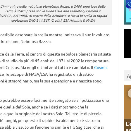
L’immagine della nebulosa planetaria Razza, a 2400 anni luce dalla
Terra, è stata presa con la Wide Field and Planetary Camera 2
(WFPC2) nel 1998. Al centro della nebulosa si trova la stella in rapida
evoluzione SAO 244.567. Crediti: ESA/Hubble & NASA
ssibile osservare la stella mentre ionizzava il suo involucro
ciuto come Nebulosa Razza».
uce dalla Terra, al centro di questa nebulosa planetaria situata
 di studio da più di 45 anni: dal 1971 al 2002 la temperatura
di Celsius. Ma negli ultimi anni tutto è cambiato: il
Cosmic
ce Telescope di NASA/ESA ha registrato un drastico
A
ni è straordinario, ma la sua espansione e rinascita sono
to potrebbe essere facilmente spiegato se si ipotizzasse una
e quella del Sole, anche se i dati mostrano che la
a quella originale del nostro Sole. Tali stelle di piccola
iù lunghi, per questo il rapido riscaldamento è stato un
L’
ensa abbia vissuto un fenomeno simile è FG Sagittae, che si
ag