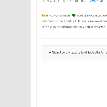
LICENZA PER IL RIUTILIZZO DEL TESTO:
,
ASTRONOMIA
NEWS
HUBBLE SPACE TELESCOP
commenti sono aperti a tutti
SULLA PAGINA FACE
errori è invece disponibile un
MODULO DEDICATO
Navigazione articolo
←
A Giazotto e Pizzella la «Medaglia Ama