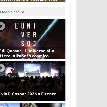
u MediaInaf Tv
’ di Quasar - L'universo alla
ettera. Alfabeto cosmico
 via il Cospar 2026 a Firenze