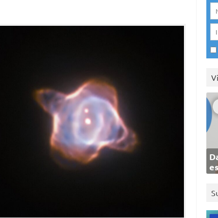
V
Da
e
S