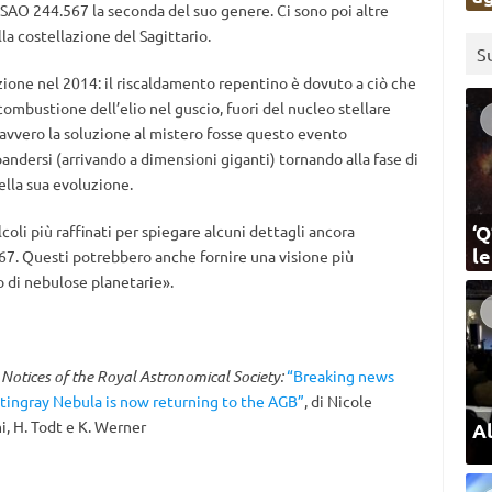
 SAO 244.567 la seconda del suo genere. Ci sono poi altre
lla costellazione del Sagittario.
S
uzione nel 2014: il riscaldamento repentino è dovuto a ciò che
combustione dell’elio nel guscio, fuori del nucleo stellare
davvero la soluzione al mistero fosse questo evento
pandersi (arrivando a dimensioni giganti) tornando alla fase di
lla sua evoluzione.
‘Q
oli più raffinati per spiegare alcuni dettagli ancora
l
7. Questi potrebbero anche fornire una visione più
o di nebulose planetarie».
Notices of the Royal Astronomical Society:
“Breaking news
 Stingray Nebula is now returning to the AGB”
, di Nicole
i, H. Todt e K. Werner
Al