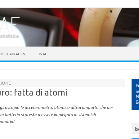
astrofisica
MEDIAINAF TV
INAF
ZIONE
ro: fatta di atomi
n giroscopio (e accelerometro) atomico ultracompatto che per
la batteria si presta a essere impiegato in sistemi di
tomarini
Is