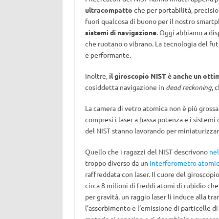
ultracompatto
che per portabilità, precisio
fuori qualcosa di buono per il nostro smar
sistemi di navigazione
. Oggi abbiamo a di
che ruotano o vibrano. La tecnologia del fu
e performante.
Inoltre,
il giroscopio NIST è anche un ott
cosiddetta navigazione in
dead reckoning
, 
La camera di vetro atomica non è più grossa 
compresi i laser a bassa potenza e i sistemi 
del NIST stanno lavorando per miniaturizzare
Quello che i ragazzi del NIST descrivono
nel
troppo diverso da un
interferometro atomi
raffreddata con laser. Il cuore del girosco
circa 8 milioni di freddi atomi di rubidio ch
per gravità, un raggio laser li induce alla t
l’assorbimento e l’emissione di particelle di