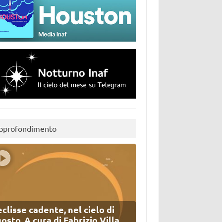
pprofondimento
eclisse cadente, nel cielo di
osto. A cura di Fabrizio Villa