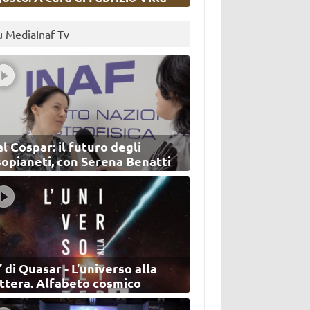
u MediaInaf Tv
l Cospar: il futuro degli
sopianeti, con Serena Benatti
’ di Quasar - L'universo alla
ettera. Alfabeto cosmico