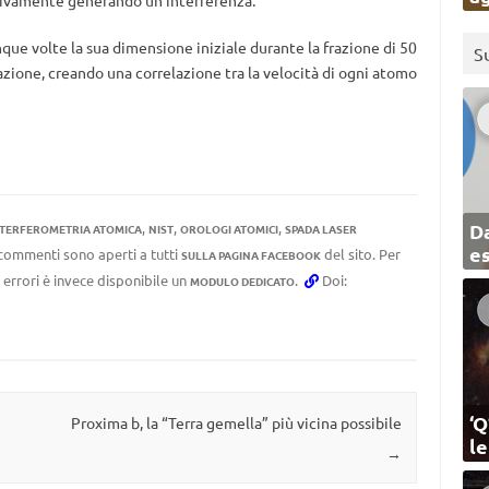
ssivamente generando un’interferenza.
que volte la sua dimensione iniziale durante la frazione di 50
S
azione, creando una correlazione tra la velocità di ogni atomo
,
,
,
Da
NTERFEROMETRIA ATOMICA
NIST
OROLOGI ATOMICI
SPADA LASER
e
I commenti sono aperti a tutti
del sito. Per
SULLA PAGINA FACEBOOK
 errori è invece disponibile un
.
Doi:
MODULO DEDICATO
‘Q
Proxima b, la “Terra gemella” più vicina possibile
l
→