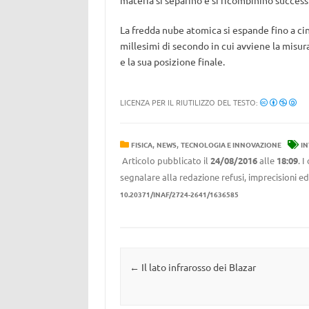
materia si separino e si ricombinino succe
La fredda nube atomica si espande fino a cin
millesimi di secondo in cui avviene la misur
e la sua posizione finale.
LICENZA PER IL RIUTILIZZO DEL TESTO:
,
,
FISICA
NEWS
TECNOLOGIA E INNOVAZIONE
I
Articolo pubblicato il
24/08/2016
alle
18:09
. 
segnalare alla redazione refusi, imprecisioni ed
10.20371/INAF/2724-2641/1636585
Navigazione articolo
←
Il lato infrarosso dei Blazar