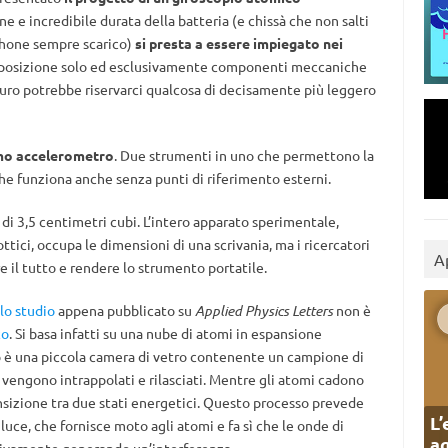
ne e incredibile durata della batteria (e chissà che non salti
tphone sempre scarico)
si presta a essere impiegato nei
sposizione solo ed esclusivamente componenti meccaniche
turo potrebbe riservarci qualcosa di decisamente più leggero
imo accelerometro
. Due strumenti in uno che permettono la
che funziona anche senza punti di riferimento esterni.
di 3,5 centimetri cubi. L’intero apparato sperimentale,
ottici, occupa le dimensioni di una scrivania, ma i ricercatori
A
 il tutto e rendere lo strumento portatile.
lo studio
appena pubblicato su
Applied Physics Letters
non è
co
. Si basa infatti su una nube di atomi in espansione
pio è una piccola camera di vetro contenente un campione di
e vengono intrappolati e rilasciati. Mentre gli atomi cadono
ransizione tra due stati energetici. Questo processo prevede
L’
 luce, che fornisce moto agli atomi e fa sì che le onde di
ag