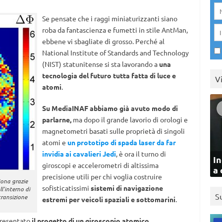
Se pensate che i raggi miniaturizzanti siano
roba da fantascienza e fumetti in stile AntMan,
ebbene vi sbagliate di grosso. Perché al
National Institute of Standards and Technology
(NIST) statunitense si sta lavorando a
una
tecnologia del futuro tutta fatta di luce e
V
atomi
.
Su MediaINAF abbiamo già avuto modo di
parlarne,
ma dopo il grande lavorio di orologi e
magnetometri basati sulle proprietà di singoli
atomi e
un prototipo di spada laser da far
invidia ai cavalieri Jedi
, è ora il turno di
In
giroscopi e accelerometri di altissima
a 
precisione utili per chi voglia costruire
iona grazie
sofisticatissimi
sistemi di navigazione
ll’interno di
S
ransizione
estremi per veicoli spaziali e sottomarini
.
 presentato
il progetto di un giroscopio atomico