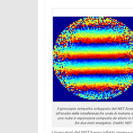
Il giroscopio compatto sviluppato dal NIST funz
all’analisi delle interferenze fra onde di materia a
una nube in espansione composta da atomi in t
fra due stati energetici. Crediti: NIST
I ricercatori del NIST hanno infatti appena