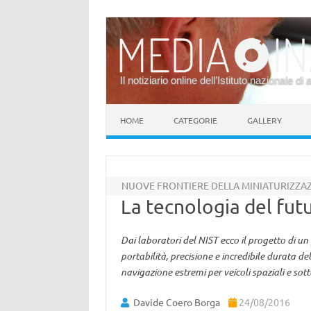
Il notiziario online dell’Istituto nazionale di 
Vai al contenuto
HOME
CATEGORIE
GALLERY
NUOVE FRONTIERE DELLA MINIATURIZZA
La tecnologia del futu
Dai laboratori del NIST ecco il progetto di u
portabilità, precisione e incredibile durata del
navigazione estremi per veicoli spaziali e sot
Davide Coero Borga
24/08/2016