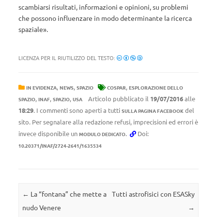
scambiarsi risultati, informazioni e opinioni, su problemi
che possono influenzare in modo determinante la ricerca
spaziale».
LICENZA PER IL RIUTILIZZO DEL TESTO:
,
,
,
IN EVIDENZA
NEWS
SPAZIO
COSPAR
ESPLORAZIONE DELLO
,
,
,
Articolo pubblicato il
19/07/2016
alle
SPAZIO
INAF
SPAZIO
USA
18:29
. I commenti sono aperti a tutti
del
SULLA PAGINA FACEBOOK
sito. Per segnalare alla redazione refusi, imprecisioni ed errori è
invece disponibile un
.
Doi:
MODULO DEDICATO
10.20371/INAF/2724-2641/1635534
Navigazione articolo
←
La “fontana” che mette a
Tutti astrofisici con ESASky
nudo Venere
→