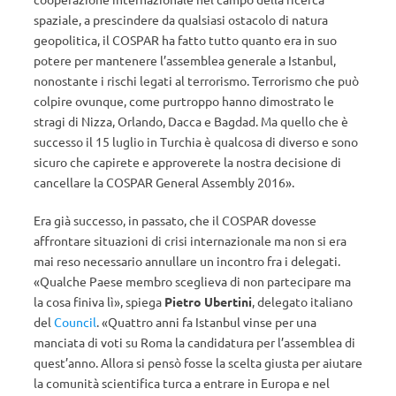
spaziale, a prescindere da qualsiasi ostacolo di natura
geopolitica, il COSPAR ha fatto tutto quanto era in suo
potere per mantenere l’assemblea generale a Istanbul,
nonostante i rischi legati al terrorismo. Terrorismo che può
colpire ovunque, come purtroppo hanno dimostrato le
stragi di Nizza, Orlando, Dacca e Bagdad. Ma quello che è
successo il 15 luglio in Turchia è qualcosa di diverso e sono
sicuro che capirete e approverete la nostra decisione di
cancellare la COSPAR General Assembly 2016».
Era già successo, in passato, che il COSPAR dovesse
affrontare situazioni di crisi internazionale ma non si era
mai reso necessario annullare un incontro fra i delegati.
«Qualche Paese membro sceglieva di non partecipare ma
la cosa finiva lì», spiega
Pietro Ubertini
, delegato italiano
del
Council
. «Quattro anni fa Istanbul vinse per una
manciata di voti su Roma la candidatura per l’assemblea di
quest’anno. Allora si pensò fosse la scelta giusta per aiutare
la comunità scientifica turca a entrare in Europa e nel