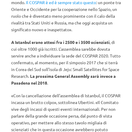
mondo.
Il COSPAR è ed è sempre stato questo
: un ponte tra
Oriente e Occidente per la cooperazione nello Spazio, un
ruolo che è diventato meno prominente con il calo della
rivalità tra Stati Uniti e Russia, ma che oggi acquista un
significato nuovo e inaspettato».
A Istanbul erano attesi fra i 2500 e i 3500 scienziati
, di
cui oltre 1000 già iscritti. L’assemblea sarebbe dovuta
servire anche a individuare la sede del COSPAR 2020. Tutto
confermato, al momento, per il simposio 2017 che si terrà
in Corea del Sud sull’isola di Jeju: Small Satellites for Space
Research.
La prossima General Assembly sarà invece a
Pasadena nel 2018
.
«Con la cancellazione dell’assemblea di Istanbul, il COSPAR
incassa un brutto colpo», sottolinea Ubertini. «Il Comitato
vive degli incassi di questi eventi internazionali. Per non
parlare della grande occasione persa, dal punto di vista
operativo, per mettere allo stesso tavolo migliaia di
scienziati che in questa occasione avrebbero potuto