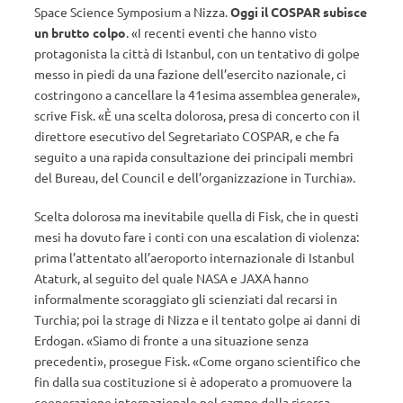
Space Science Symposium a Nizza.
Oggi il COSPAR subisce
un brutto colpo
. «I recenti eventi che hanno visto
protagonista la città di Istanbul, con un tentativo di golpe
messo in piedi da una fazione dell’esercito nazionale, ci
costringono a cancellare la 41esima assemblea generale»,
scrive Fisk. «È una scelta dolorosa, presa di concerto con il
direttore esecutivo del Segretariato COSPAR, e che fa
seguito a una rapida consultazione dei principali membri
del Bureau, del Council e dell’organizzazione in Turchia».
Scelta dolorosa ma inevitabile quella di Fisk, che in questi
mesi ha dovuto fare i conti con una escalation di violenza:
prima l’attentato all’aeroporto internazionale di Istanbul
Ataturk, al seguito del quale NASA e JAXA hanno
informalmente scoraggiato gli scienziati dal recarsi in
Turchia; poi la strage di Nizza e il tentato golpe ai danni di
Erdogan.
«Siamo di fronte a una situazione senza
precedenti», prosegue Fisk. «Come organo scientifico che
fin dalla sua costituzione si è adoperato a promuovere la
cooperazione internazionale nel campo della ricerca