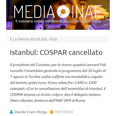
Il notiziario online dell’Istituto nazionale di astrofisica
Vai al contenuto
È LA PRIMA VOLTA DAL 1958
Istanbul: COSPAR cancellato
Il presidente del Comitato per la ricerca spaziale Lennard Fisk
cancella l’assemblea generale in programma dal 30 luglio al
7 agosto in Turchia: scelta sofferta ma inevitabile a seguito
del tentato golpe turco. Erano attesi fra i 2500 e i 3500
scienziati. «Con la cancellazione dell’assemblea di Istanbul, il
COSPAR incassa un brutto colpo», dice il delegato italiano
Pietro Ubertini, direttore dell'INAF IAPS di Roma
Davide Coero Borga
19/07/2016