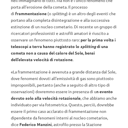
nell’immaginario di tutti. Ma non è l’unico fenomeno che
porta all’erosione della cometa. Il processo
di
frammentazione
(o
splitting
) è un altro degli eventi che
portano alla completa disintegrazione e alla successiva
estinzione di un nucleo cometario. Di recente un gruppo di
ricercatori professionisti e astrofili amatori è riuscito a
osservare un fenomeno piuttosto raro:
per la prima volta i
telescopi a terra hanno registrato lo
splitting
di una
cometa non a causa del calore del Sole, bensì
dell’elevata velocità di rotazione
.
«La frammentazione è avvenuta a grande distanza dal Sole,
dove fenomeni dovuti all’emissività di gas sono piuttosto
improponibili, pertanto (anche a seguito di altro tipo di
osservazioni) dovremmo essere in presenza di u
n evento
dovuto solo alla velocità rotazionale
, che abbiamo anche
individuato per via fotometrica. Questo, perciò, dovrebbe
essere il primo caso acclarato di frammentazione non
dipendente da fenomeni interni al nucleo cometario»,
dice
Federico Manzini
, astrofilo presso la Stazione