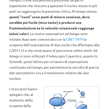
riempiti, come una pentola a pressione, da gas in
espansione che riescono a spezzare il nucleo stesso in più
parti se raggiungono la pressione critica. Al tempo stesso,
questi “vuoti” sono punti di minore coesione, dove
sarebbe più facile (mica tanto) a prodursi una
frammentazione se la velocità rotazionale raggiunge
taluni valori
. Le nostre osservazioni ad Asiago sono
iniziate dopo aver comunicato con la
CBET 3979
la
scoperta dell’osservazione di due nuclei che afferivano alla
C/2011J2 e che mostravano di percorrere orbite simili. Ad
Asiago si sono utilizzati il telescopio Copernico, quanto lo
Schmidt, quest’ultimo per un lavoro di osservazione
continuata nel tempo, per permettere la raccolta di precisi
dati astrometrici circa il movimento relativo dei due
nuclei».
I ricercatori hanno
spiegato che, al
momento della
scoperta della