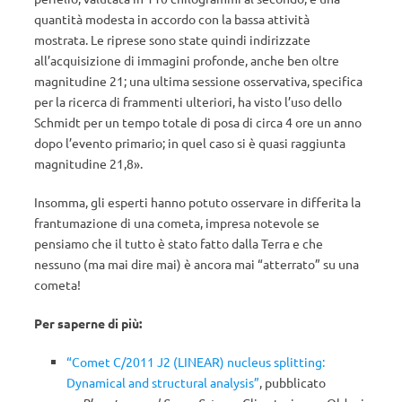
quantità modesta in accordo con la bassa attività
mostrata. Le riprese sono state quindi indirizzate
all’acquisizione di immagini profonde, anche ben oltre
magnitudine 21; una ultima sessione osservativa, specifica
per la ricerca di frammenti ulteriori, ha visto l’uso dello
Schmidt per un tempo totale di posa di circa 4 ore un anno
dopo l’evento primario; in quel caso si è quasi raggiunta
magnitudine 21,8».
Insomma, gli esperti hanno potuto osservare in differita la
frantumazione di una cometa, impresa notevole se
pensiamo che il tutto è stato fatto dalla Terra e che
nessuno (ma mai dire mai) è ancora mai “atterrato” su una
cometa!
Per saperne di più:
“Comet C/2011 J2 (LINEAR) nucleus splitting:
Dynamical and structural analysis”
, pubblicato