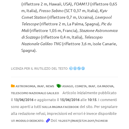
(riflettore 2 m, Hawaii, USA),
FOAM13
(riflettore 0,65
m, Italia),
Frasso Sabino
(SCT 0,37 m, Italia),
Kyiv
Comet Station
(riflettore 0,7 m, Ucraina),
Liverpool
Telescope
(riflettore 2 m, La Palma, Spagna),
Pic du
Midi
(riflettore 1,05 m, Francia),
Stazione Astronomica
di Sozzago
(riflettore 0,4 m, Italia),
Telescopio
Nazionale Galileo TNG
(riflettore 3,6 m, isole Canarie,
Spagna).
LICENZA PER IL RIUTILIZZO DEL TESTO:
,
,
,
,
,
,
ASTRONOMIA
INAF
NEWS
ASIAGO
COMETA
INAF
OA PADOVA
Articolo inizialmente pubblicato
TELESCOPIO NAZIONALE GALILEO
il
13/06/2016
e aggiornato il
15/06/2016
alle
10:15
. I commenti
sono aperti a tutti
del sito. Per segnalare
SULLA PAGINA FACEBOOK
alla redazione refusi, imprecisioni ed errori è invece disponibile
un
.
Doi:
MODULO DEDICATO
10.20371/INAF/2724-2641/1634038