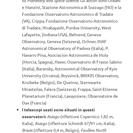
su
Planetary and Space Science
. Gli autori sono Oldani
e Manzini, Stazione Astronomica di Sozzago (NO) e la
Fondazione Osservatorio Astronomico di Tradate
(VA), Crippa, Fondazione Osservatorio Astronomico
di Tradate, Hirabayashi, Purdue University, West
Lafayette, (Indiana-USA), Behrend, Geneva
Observatory, Geneva (Svizzera), Ochner, INAF
Astronomical Observatory of Padova (Italia), P.
Navarro Pina, Asociacion Astronomica de Mula
(Murcia, Spagna), Haver, Osservatorio di Frasso Sabino
(Italia), Baransky, Astronomical Observatory of Kyiv
University (Ucraina), Bryssinck, BRIXIIS Observatory,
Kruibeke (Belgio), De Queiroz, Sternwarte
Mirasteilas, Falera (Swizzera), Frappa, Saint-Etienne
Planetarium (Francia), Lavayssiere, Observatoire de
Dax (Francia)
I telescopi usati sono situati in questi
osservatori:
Asiago
(riflettore Copernico 1,82 m,
Italia),
Asiago
(riflettore Schmidt 67/91 cm, Italia),
Brixiis
(riflettore 0,4 m, Belgio),
Faulkes North