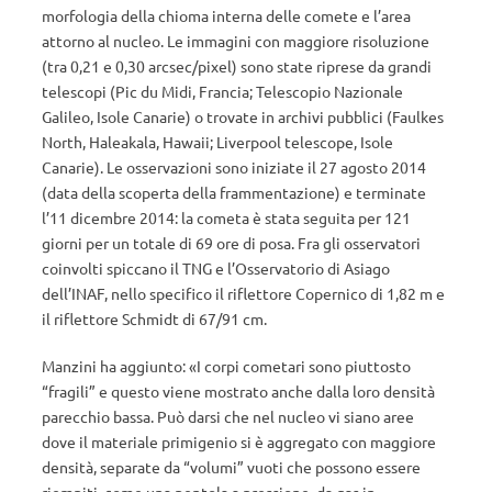
morfologia della chioma interna delle comete e l’area
attorno al nucleo. Le immagini con maggiore risoluzione
(tra 0,21 e 0,30 arcsec/pixel) sono state riprese da grandi
telescopi (Pic du Midi, Francia; Telescopio Nazionale
Galileo, Isole Canarie) o trovate in archivi pubblici (Faulkes
North, Haleakala, Hawaii; Liverpool telescope, Isole
Canarie). Le osservazioni sono iniziate il 27 agosto 2014
(data della scoperta della frammentazione) e terminate
l’11 dicembre 2014: la cometa è stata seguita per 121
giorni per un totale di 69 ore di posa. Fra gli osservatori
coinvolti spiccano il TNG e l’Osservatorio di Asiago
dell’INAF, nello specifico il riflettore Copernico di 1,82 m e
il riflettore Schmidt di 67/91 cm.
Manzini ha aggiunto: «I corpi cometari sono piuttosto
“fragili” e questo viene mostrato anche dalla loro densità
parecchio bassa. Può darsi che nel nucleo vi siano aree
dove il materiale primigenio si è aggregato con maggiore
densità, separate da “volumi” vuoti che possono essere