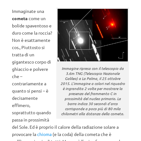
Immaginate una
cometa
come un
bolide spaventoso e
duro come la roccia?
Non è esattamente
cos., Piuttosto si
tratta di un
gigantesco corpo di
Immagine ripresa con il telescopio da
ghiaccio e polvere
3.6m TNG (Telescopio Nazionale
che –
Galileo) a La Palma, il 25 ottobre
contrariamente a
2015. L’immagine a colori nel riquadro
è ingrandita 2 volte per mostrare la
quanto si pensi – è
presenza del frammento C in
decisamente
prossimità del nucleo primario. La
barra indica 30 secondi d’arco
effimero,
corrisponde a poco più di 80 mila
soprattutto quando
chilometri alla distanza della cometa.
passa in prossimità
del Sole. Ed è proprio il calore della radiazione solare a
provocare la
chioma
(e la coda) della cometa che è