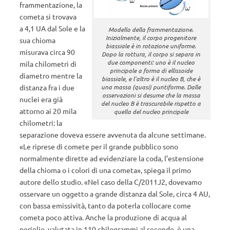
frammentazione, la
cometa si trovava
a 4,1 UA dal Sole e la
Modello della frammentazione.
Inizialmente, il corpo progenitore
sua chioma
biassiale è in rotazione uniforme.
misurava circa 90
Dopo la rottura, il corpo si separa in
due componenti: uno è il nucleo
mila chilometri di
principale a forma di ellissoide
diametro mentre la
biassiale, e l’altro è il nucleo B, che è
una massa (quasi) puntiforme. Dalle
distanza fra i due
osservazioni si desume che la massa
nuclei era già
del nucleo B è trascurabile rispetto a
attorno ai 20 mila
quella del nucleo principale
chilometri: la
separazione doveva essere avvenuta da alcune settimane.
«Le riprese di comete per il grande pubblico sono
normalmente dirette ad evidenziare la coda, l’estensione
della chioma o i colori di una cometa», spiega il primo
autore dello studio. «Nel caso della C/2011J2, dovevamo
osservare un oggetto a grande distanza dal Sole, circa 4 AU,
con bassa emissività, tanto da poterla collocare come
cometa poco attiva. Anche la produzione di acqua al
perielio, valutata in 110 chilogrammi al secondo, è una