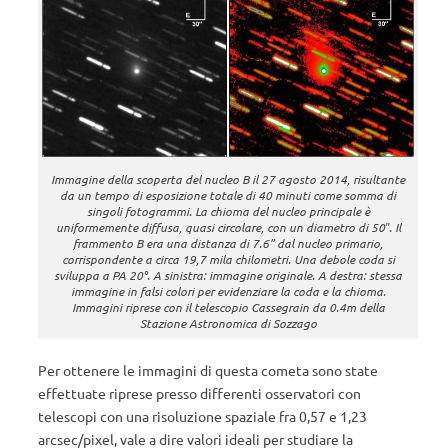
Immagine della scoperta del nucleo B il 27 agosto 2014, risultante
da un tempo di esposizione totale di 40 minuti come somma di
singoli fotogrammi. La chioma del nucleo principale è
uniformemente diffusa, quasi circolare, con un diametro di 50″. Il
frammento B era una distanza di 7.6” dal nucleo primario,
corrispondente a circa 19,7 mila chilometri. Una debole coda si
sviluppa a PA 20°. A sinistra: immagine originale. A destra: stessa
immagine in falsi colori per evidenziare la coda e la chioma.
Immagini riprese con il telescopio Cassegrain da 0.4m della
Stazione Astronomica di Sozzago
Per ottenere le immagini di questa cometa sono state
effettuate riprese presso differenti osservatori con
telescopi con una risoluzione spaziale fra 0,57 e 1,23
arcsec/pixel, vale a dire valori ideali per studiare la