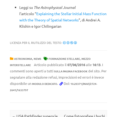
Leggi su
The Astrophysical Journal
l’articolo
“
Explaining the Stellar Initial Mass Function
with the Theory of Spatial Networks
”, di Andrei A.
Klishin e Igor Chilingarian
LICENZA PER IL RIUTILIZZO DEL TESTO:
,
,
ASTRONOMIA
NEWS
FORMAZIONE STELLARE
MEZZO
Articolo pubblicato il
07/06/2016
alle
16:13
. I
INTERSTELLARE
commenti sono aperti a tutti
del sito. Per
SULLA PAGINA FACEBOOK
segnalare alla redazione refusi, imprecisioni ed errori è invece
disponibile un
.
Doi:
MODULO DEDICATO
10.20371/INAF/2724-
2641/1633797
Navigazione articolo
←
LISA Pathfinder supera le
Come fotografare i buchi