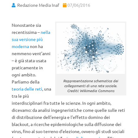
Redazione Media Inaf
07/06/2016
Nonostante sia
recentissima –
nella
sua versione più
moderna
non ha
nemmeno vent’anni
– è già stata usata
praticamente in
ogni ambito.
Rappresentazione schematica dei
Parliamo della
collegamenti di una rete sociale.
teoria delle reti
, una
Crediti: Wikimedia Commons
tra le più
interdisciplinari fra tutte le scienze. In ogni ambito,
dicevamo: da analisi ingegneristiche come quelle sulle reti
di distribuzione dell’energia e l’effetto domino dei
blackout, a ricerche epidemiologiche sulla diffusione dei
virus, fino al suo terreno d’elezione, ovvero gli studi sociali