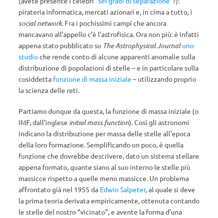
(avete presente i celebri “
sei gradi di separazione
”?):
pirateria informatica, mercati azionari e, in cima a tutto, i
social network
. Fra i pochissimi campi che ancora
mancavano all’appello c’è l’astrofisica. Ora non più: è infatti
appena stato pubblicato su
The Astrophysical Journal
uno
studio
che rende conto di alcune apparenti anomalie sulla
distribuzione di popolazioni di stelle – e in particolare sulla
cosiddetta
funzione di massa iniziale
– utilizzando proprio
la scienza delle reti.
Partiamo dunque da questa, la funzione di massa iniziale (o
IMF, dall’inglese
initial mass function
). Così gli astronomi
indicano la distribuzione per massa delle stelle all’epoca
della loro formazione. Semplificando un poco, è quella
funzione che dovrebbe descrivere, dato un sistema stellare
appena formato, quante siano al suo interno le stelle più
massicce rispetto a quelle meno massicce. Un problema
affrontato già nel 1955 da
Edwin Salpeter
, al quale si deve
la prima teoria derivata empiricamente, ottenuta contando
le stelle del nostro “vicinato”, e avente la forma d’una