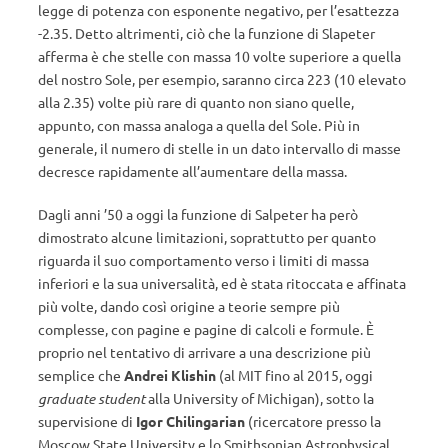
legge di potenza con esponente negativo, per l’esattezza
-2.35. Detto altrimenti, ciò che la funzione di Slapeter
afferma è che stelle con massa 10 volte superiore a quella
del nostro Sole, per esempio, saranno circa 223 (10 elevato
alla 2.35) volte più rare di quanto non siano quelle,
appunto, con massa analoga a quella del Sole. Più in
generale, il numero di stelle in un dato intervallo di masse
decresce rapidamente all’aumentare della massa.
Dagli anni ’50 a oggi la funzione di Salpeter ha però
dimostrato alcune limitazioni, soprattutto per quanto
riguarda il suo comportamento verso i limiti di massa
inferiori e la sua universalità, ed è stata ritoccata e affinata
più volte, dando così origine a teorie sempre più
complesse, con pagine e pagine di calcoli e formule. È
proprio nel tentativo di arrivare a una descrizione più
semplice che
Andrei Klishin
(al MIT fino al 2015, oggi
graduate student
alla University of Michigan), sotto la
supervisione di
Igor Chilingarian
(ricercatore presso la
Moscow State University e lo Smithsonian Astrophysical