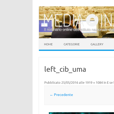
Il notiziario online dell’Istituto nazionale di 
Vai al contenuto
HOME
CATEGORIE
GALLERY
left_cib_uma
Pubblicato
25/05/2016
alle
1919 × 1084
in
E se 
← Precedente