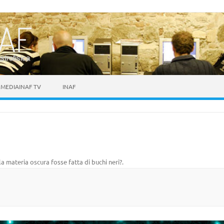
astrofisica
MEDIAINAF TV
INAF
la materia oscura fosse fatta di buchi neri?
.