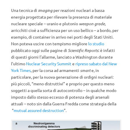
Una tecnica di
imaging
per reazioni nucleari a bassa
energia progettata per rilevare la presenza di materiale
nucleare speciale – uranio e plutonio
weapon grade
,
arricchiti cioè a sufficienza per un uso bellico – a bordo, per
esempio, di container in arrivo nei porti degli Stati Uniti.
Non poteva uscire con tempismo migliore
lo studio
pubblicato oggi sulle pagine di
Scientific Reports
: è infatti
di questi giorni l’allarme, lanciato a Washington durante
l’ultimo
Nuclear Security Summit
e
ripreso sabato dal New
York Times
, per la corsa ad armamenti
smart
e, in
particolare, per la nuova generazione di ordigni nucleari:
più piccoli, “meno distruttivi” e proprio per questo meno
soggetti a quella sorta di autocontrollo – in qualche modo
imposto dallo stesso eccesso di potenza degli arsenali
attuali – noto sin dalla Guerra Fredda come strategia della
“
mutual assured destruction
”.