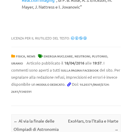
Mayer, J. Nattress e I. Jovanovic”
LICENZA PER IL RIUTILIZZO DEL TESTO:
,
,
,
,
FISICA
NEWS
ENERGIA NUCLEARE
NEUTRONI
PLUTONIO
Articolo pubblicato il
18/04/2016
alle
19:57
. I
URANIO
commenti sono aperti a tutti
del sito. Per
SULLA PAGINA FACEBOOK
segnalare alla redazione refusi, imprecisioni ed errori è invece
disponibile un
.
Doi:
MODULO DEDICATO
10.20371/INAF/2724-
2641/1540591
Navigazione articolo
←
Al via la finale delle
ExoMars, tra l’Italia e Marte
Olimpiadi di Astronomia
→