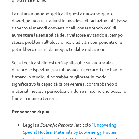
La natura monoenergetica di questa nuova sorgente
dovrebbe inoltre tradursi in una dose di radiazioni più bassa
rispetto ai metodi convenzionali, consentendo così di
aumentare la sensibilità del rivelatore evitando al tempo
stesso problemi all’elettronica e ad altri componenti che
potrebbero essere danneggiate dalle radiazioni.
Se la tecnica si dimostrerà applicabile su larga scala e
durante le ispezioni, sottolineano i ricercatori che hanno
firmato lo studio, si potrebbe migliorare in modo
significativo la capacità di prevenire il contrabbando di
materiali nucleari pericolosi e ridurre il rischio che possano
finire in mano a terroristi.
Per saperne di più:
Leggi su
Scientific Reports
l’articolo “
Uncovering
Special Nuclear Materials by Low-energy Nuclear
Reaction Imaging
“, di P. B. Rose, A. S. Erickson, M.