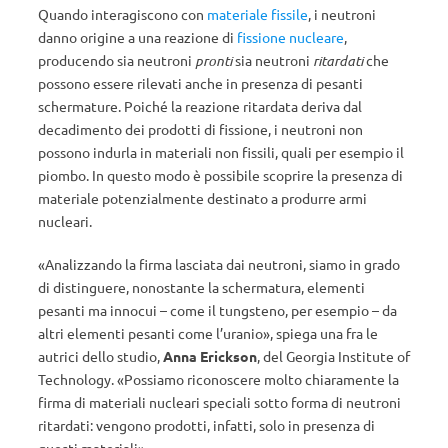
Quando interagiscono con
materiale fissile
, i neutroni
danno origine a una reazione di
fissione nucleare
,
producendo sia neutroni
pronti
sia neutroni
ritardati
che
possono essere rilevati anche in presenza di pesanti
schermature. Poiché la reazione ritardata deriva dal
decadimento dei prodotti di fissione, i neutroni non
possono indurla in materiali non fissili, quali per esempio il
piombo. In questo modo è possibile scoprire la presenza di
materiale potenzialmente destinato a produrre armi
nucleari.
«Analizzando la firma lasciata dai neutroni, siamo in grado
di distinguere, nonostante la schermatura, elementi
pesanti ma innocui – come il tungsteno, per esempio – da
altri elementi pesanti come l’uranio», spiega una fra le
autrici dello studio,
Anna Erickson
, del Georgia Institute of
Technology. «Possiamo riconoscere molto chiaramente la
firma di materiali nucleari speciali sotto forma di neutroni
ritardati: vengono prodotti, infatti, solo in presenza di
questi materiali».