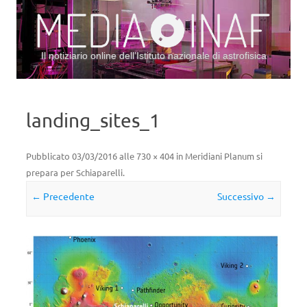
Il notiziario online dell’Istituto nazionale di astrofisica
Vai al contenuto
landing_sites_1
Pubblicato
03/03/2016
alle
730 × 404
in
Meridiani Planum si
prepara per Schiaparelli
.
← Precedente
Successivo →