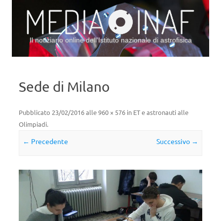
Il notiziario online dell’Istituto nazionale di astrofisica
Vai al contenuto
Sede di Milano
Pubblicato
23/02/2016
alle
960 × 576
in
ET e astronauti alle
Olimpiadi
.
← Precedente
Successivo →