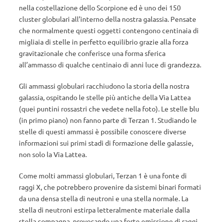
nella costellazione dello Scorpione ed è uno dei 150
cluster globulari all’interno della nostra galassia. Pensate
che normalmente questi oggetti contengono centinaia di
migliaia di stelle in perfetto equilibrio grazie alla forza
gravitazionale che conferisce una forma sferica
all’ammasso di qualche centinaio di anni luce di grandezza.
Gli ammassi globulari racchiudono la storia della nostra
galassia, ospitando le stelle più antiche della Via Lattea
(quei puntini rossastri che vedete nella foto). Le stelle blu
(in primo piano) non fanno parte di Terzan 1. Studiando le
stelle di questi ammassi è possibile conoscere diverse
informazioni sui primi stadi di formazione delle galassie,
non solo la Via Lattea.
Come molti ammassi globulari, Terzan 1 è una fonte di
raggi X, che potrebbero provenire da sistemi binari formati
da una densa stella di neutroni e una stella normale. La
stella di neutroni estirpa letteralmente materiale dalla
stella compagna, provocando una forte emissione di raggi