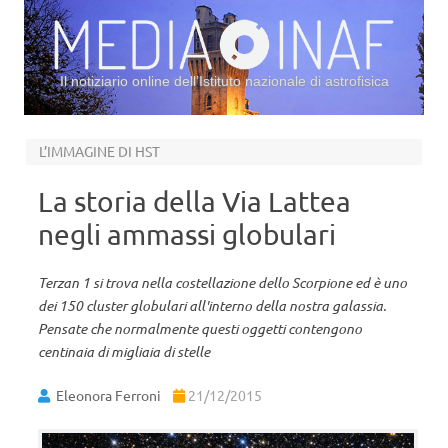
Il notiziario online dell’Istituto nazionale di astrofisica
Vai al contenuto
L’IMMAGINE DI HST
La storia della Via Lattea
negli ammassi globulari
Terzan 1 si trova nella costellazione dello Scorpione ed è uno
dei 150 cluster globulari all'interno della nostra galassia.
Pensate che normalmente questi oggetti contengono
centinaia di migliaia di stelle
Eleonora Ferroni
21/12/2015