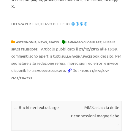
X.
LICENZA PER IL RIUTILIZZO DEL TESTO:
,
,
,
ASTRONOMIA
NEWS
SPAZIO
AMMASSO GLOBULARE
HUBBLE
Articolo pubblicato il
21/12/2015
alle
15:58
. I
SPACE TELESCOPE
commenti sono aperti a tutti
del sito. Per
SULLA PAGINA FACEBOOK
segnalare alla redazione refusi, imprecisioni ed errori è invece
disponibile un
.
Doi:
MODULO DEDICATO
10.20371/INAF/2724-
2641/1162494
Navigazione articolo
←
Buchi neri extra large
MMS a caccia delle
riconnessioni magnetiche
→