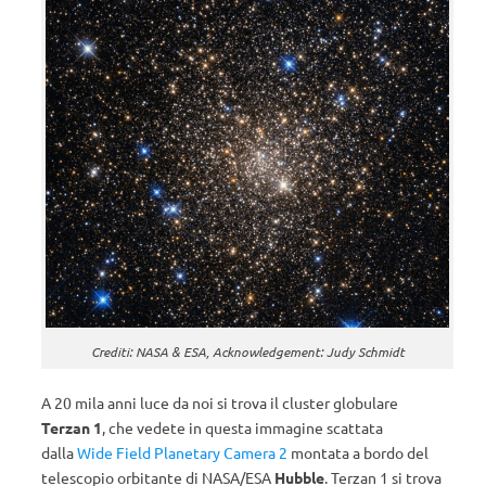
Crediti: NASA & ESA, Acknowledgement: Judy Schmidt
A 20 mila anni luce da noi si trova il cluster globulare
Terzan 1
, che vedete in questa immagine scattata
dalla
Wide Field Planetary Camera 2
montata a bordo del
telescopio orbitante di NASA/ESA
Hubble
. Terzan 1 si trova