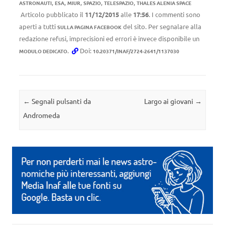
,
,
,
,
,
ASTRONAUTI
ESA
MIUR
SPAZIO
TELESPAZIO
THALES ALENIA SPACE
Articolo pubblicato il
11/12/2015
alle
17:56
. I commenti sono
aperti a tutti
del sito. Per segnalare alla
SULLA PAGINA FACEBOOK
redazione refusi, imprecisioni ed errori è invece disponibile un
.
Doi:
MODULO DEDICATO
10.20371/INAF/2724-2641/1137030
Navigazione articolo
←
Segnali pulsanti da
Largo ai giovani
→
Andromeda