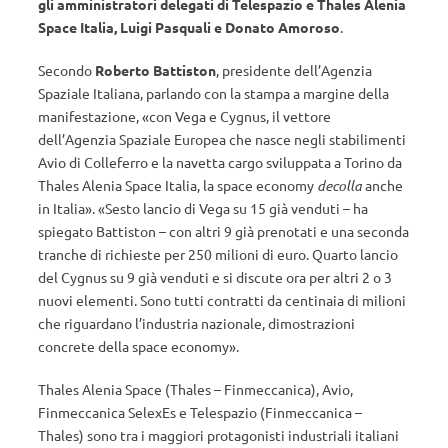
gli amministratori delegati di Telespazio e Thales Alenia
Space Italia, Luigi Pasquali e Donato Amoroso
.
Secondo
Roberto Battiston
, presidente dell’Agenzia
Spaziale Italiana, parlando con la stampa a margine della
manifestazione, «con Vega e Cygnus, il vettore
dell’Agenzia Spaziale Europea che nasce negli stabilimenti
Avio di Colleferro e la navetta cargo sviluppata a Torino da
Thales Alenia Space Italia, la space economy
decolla
anche
in Italia». «Sesto lancio di Vega su 15 già venduti – ha
spiegato Battiston – con altri 9 già prenotati e una seconda
tranche di richieste per 250 milioni di euro. Quarto lancio
del Cygnus su 9 già venduti e si discute ora per altri 2 o 3
nuovi elementi. Sono tutti contratti da centinaia di milioni
che riguardano l’industria nazionale, dimostrazioni
concrete della space economy».
Thales Alenia Space (Thales – Finmeccanica), Avio,
Finmeccanica SelexEs e Telespazio (Finmeccanica –
Thales) sono tra i maggiori protagonisti industriali italiani