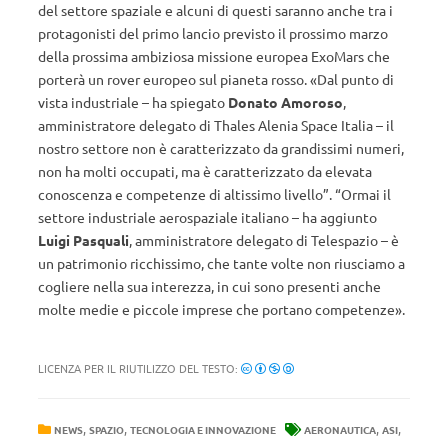
del settore spaziale e alcuni di questi saranno anche tra i
protagonisti del primo lancio previsto il prossimo marzo
della prossima ambiziosa missione europea ExoMars che
porterà un rover europeo sul pianeta rosso. «Dal punto di
vista industriale – ha spiegato
Donato Amoroso
,
amministratore delegato di Thales Alenia Space Italia – il
nostro settore non è caratterizzato da grandissimi numeri,
non ha molti occupati, ma è caratterizzato da elevata
conoscenza e competenze di altissimo livello”. “Ormai il
settore industriale aerospaziale italiano – ha aggiunto
Luigi Pasquali
, amministratore delegato di Telespazio – è
un patrimonio ricchissimo, che tante volte non riusciamo a
cogliere nella sua interezza, in cui sono presenti anche
molte medie e piccole imprese che portano competenze».
LICENZA PER IL RIUTILIZZO DEL TESTO:
,
,
,
,
NEWS
SPAZIO
TECNOLOGIA E INNOVAZIONE
AERONAUTICA
ASI