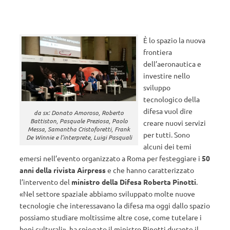
È lo spazio la nuova
frontiera
dell’aeronautica e
investire nello
sviluppo
tecnologico della
difesa vuol dire
da sx: Donato Amoroso, Roberto
Battiston, Pasquale Preziosa, Paolo
creare nuovi servizi
Messa, Samantha Cristoforetti, Frank
per tutti. Sono
De Winnie e l’interprete, Luigi Pasquali
alcuni dei temi
emersi nell’evento organizzato a Roma per festeggiare i
50
anni della rivista Airpress
e che hanno caratterizzato
l’intervento del
ministro della Difesa Roberta Pinotti
.
«Nel settore spaziale abbiamo sviluppato molte nuove
tecnologie che interessavano la difesa ma oggi dallo spazio
possiamo studiare moltissime altre cose, come tutelare i
beni culturali», ha spiegato il ministro Pinotti durante il