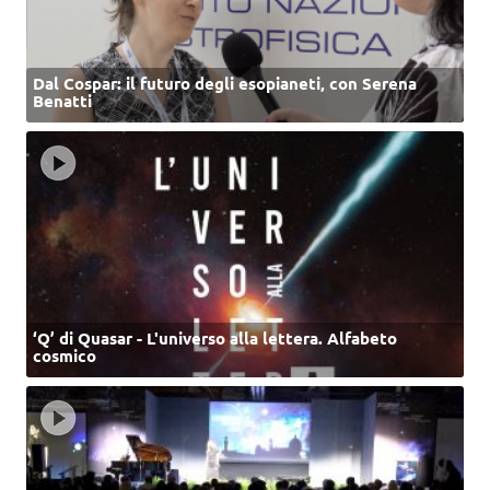
Dal Cospar: il futuro degli esopianeti, con Serena
Benatti
‘Q’ di Quasar - L'universo alla lettera. Alfabeto
cosmico