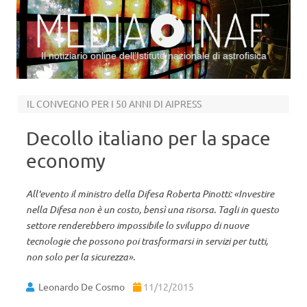
Il notiziario online dell’Istituto nazionale di astrofisica
Vai al contenuto
IL CONVEGNO PER I 50 ANNI DI AIPRESS
Decollo italiano per la space
economy
All'evento il ministro della Difesa Roberta Pinotti: «Investire
nella Difesa non è un costo, bensì una risorsa. Tagli in questo
settore renderebbero impossibile lo sviluppo di nuove
tecnologie che possono poi trasformarsi in servizi per tutti,
non solo per la sicurezza».
Leonardo De Cosmo
11/12/2015