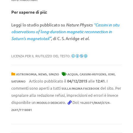
Per saperne di più:
Leggi lo studio pubblicato su
Nature Physics
“Cassini in situ
observations of long-duration magnetic reconnection in
Saturn’s magnetotail”
, di C. S. Arridge
et al.
LICENZA PER IL RIUTILIZZO DEL TESTO:
,
,
,
,
,
ASTRONOMIA
NEWS
SPAZIO
ACQUA
CASSINI-HUYGENS
IONI
Articolo pubblicato il
04/12/2015
alle
12:41
. I
SATURNO
commenti sono aperti a tutti
del sito. Per
SULLA PAGINA FACEBOOK
segnalare alla redazione refusi, imprecisioni ed errori è invece
disponibile un
.
Doi:
MODULO DEDICATO
10.20371/INAF/2724-
2641/1118081