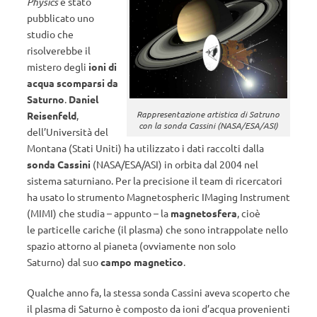
Physics
è stato
pubblicato uno
studio che
risolverebbe il
mistero degli
ioni di
acqua scomparsi da
Saturno
.
Daniel
Rappresentazione artistica di Satruno
Reisenfeld
,
con la sonda Cassini (NASA/ESA/ASI)
dell’Università del
Montana (Stati Uniti) ha utilizzato i dati raccolti dalla
sonda Cassini
(NASA/ESA/ASI) in orbita dal 2004 nel
sistema saturniano. Per la precisione il team di ricercatori
ha usato lo strumento Magnetospheric IMaging Instrument
(MIMI) che studia – appunto – la
magnetosfera
, cioè
le particelle cariche (il plasma) che sono intrappolate nello
spazio attorno al pianeta (ovviamente non solo
Saturno) dal suo
campo magnetico
.
Qualche anno fa, la stessa sonda Cassini aveva scoperto che
il plasma di Saturno è composto da ioni d’acqua provenienti