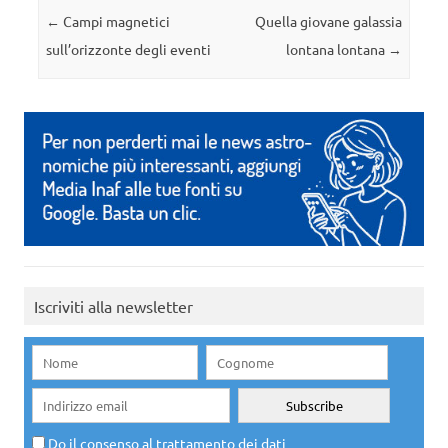
Navigazione articolo
←
Campi magnetici
Quella giovane galassia
sull’orizzonte degli eventi
lontana lontana
→
Iscriviti alla newsletter
Do il consenso al trattamento dei dati