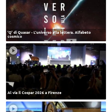
‘Q’ di Quasar - L'universo alla lettera. Alfabeto
cosmico
Al via il Cospar 2026 a Firenze