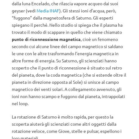
dalla luna Encelado, che rilascia vapore acqueo dai suoi
geyser (vedi
Media INAF
). Gli stessi ioni d’acqua, però,
“fuggono” dalla magnetosfera di Saturno. Gli esperti
spiegano il perché. Nello studio si spiega che il plasma ha
trovato il modo di scappare in quello che viene chiamato
punto di riconnessione magnetica
, cioè un fenomeno
secondo cui alcune linee del campo magnetico si saldano
le une con le altre trasformando l’energia magnetica in
altre forme di energia. Su Saturno, gli scienziati hanno
scoperto che il punto di riconnessione è situato sul retro
del pianeta, dove la coda magnetica (che si estende oltre il
pianeta in direzione opposta al Sole) si unisce al campo
magnetico dei venti solari. A collegamento avvenuto, gli
ioni non hanno scampo e fuggono dal pianeta, intrappolati
nel loop.
La rotazione di Saturno è molto rapida, per questo la
scoperta aiuterà gli scienziati come altri oggetti dalla
rotazione veloce, come Giove, stelle e pulsar, espellono i
loro materiali.