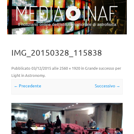
Il notiziario online dell’Istituto nazionale di astrofisica
Vai al contenuto
IMG_20150328_115838
Pubblicato
03/12/2015
alle
2560 × 1920
in
Grande successo per
Light in Astronomy
.
← Precedente
Successivo →