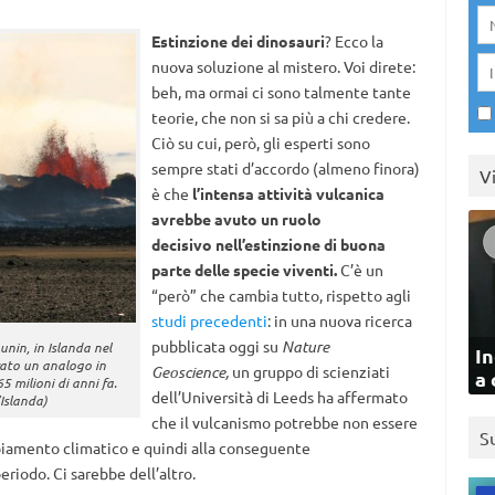
Estinzione dei dinosauri
? Ecco la
nuova soluzione al mistero. Voi direte:
beh, ma ormai ci sono talmente tante
teorie, che non si sa più a chi credere.
Ciò su cui, però, gli esperti sono
sempre stati d’accordo (almeno finora)
V
è che
l’intensa attività vulcanica
avrebbe avuto un ruolo
decisivo
nell’estinzione di buona
parte delle specie viventi.
C’è un
“però” che cambia tutto, rispetto agli
studi precedenti
: in una nuova ricerca
pubblicata oggi su
Nature
nin, in Islanda nel
In
rato un analogo in
Geoscience,
un gruppo di scienziati
a 
5 milioni di anni fa.
dell’Università di Leeds ha affermato
’Islanda)
che il vulcanismo potrebbe non essere
S
iamento climatico e quindi alla conseguente
eriodo. Ci sarebbe dell’altro.