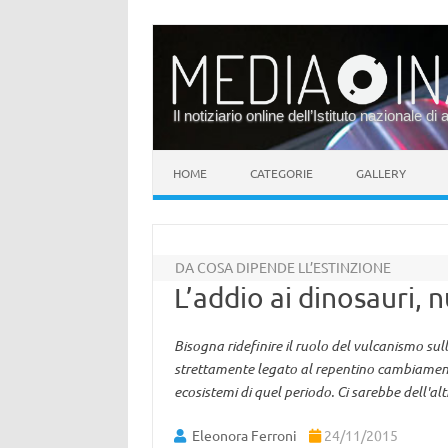
Il notiziario online dell’Istituto nazionale di 
Vai al contenuto
HOME
CATEGORIE
GALLERY
DA COSA DIPENDE LL’ESTINZIONE
L’addio ai dinosauri, 
Bisogna ridefinire il ruolo del vulcanismo sul
strettamente legato al repentino cambiamento
ecosistemi di quel periodo. Ci sarebbe dell'alt
Eleonora Ferroni
24/11/2015