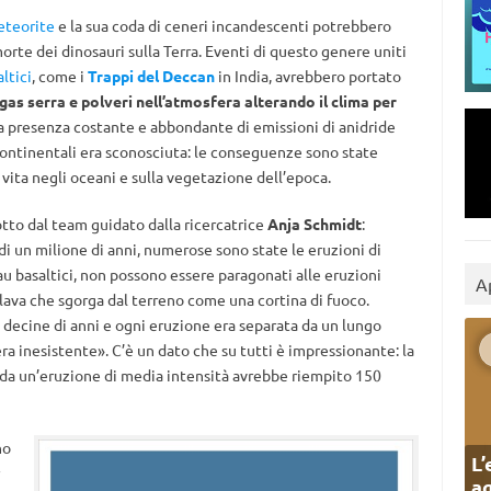
eteorite
e la sua coda di ceneri incandescenti potrebbero
morte dei dinosauri sulla Terra. Eventi di questo genere uniti
ltici
, come i
Trappi del Deccan
in India, avrebbero portato
gas serra e polveri nell’atmosfera alterando il clima per
la presenza costante e abbondante di emissioni di anidride
 continentali era sconosciuta: le conseguenze sono state
 vita negli oceani e sulla vegetazione dell’epoca.
tto dal team guidato dalla ricercatrice
Anja Schmidt
:
 di un milione di anni, numerose sono state le eruzioni di
eau basaltici, non possono essere paragonati alle eruzioni
A
lava che sgorga dal terreno come una cortina di fuoco.
 decine di anni e ogni eruzione era separata da un lungo
era inesistente». C’è un dato che su tutti è impressionante: la
a da un’eruzione di media intensità avrebbe riempito 150
no
L’
ag