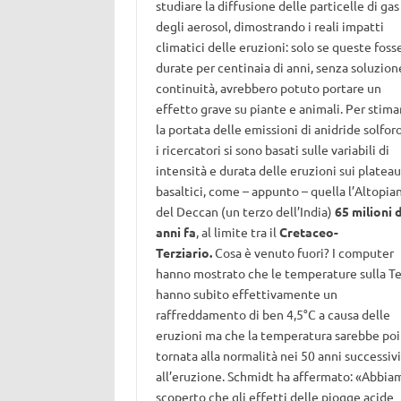
studiare la diffusione delle particelle di gas
degli aerosol, dimostrando i reali impatti
climatici delle eruzioni: solo se queste foss
durate per centinaia di anni, senza soluzion
continuità, avrebbero potuto portare un
effetto grave su piante e animali. Per stima
la portata delle emissioni di anidride solforo
i ricercatori si sono basati sulle variabili di
intensità e durata delle eruzioni sui plateau
basaltici, come – appunto – quella l’Altopia
del Deccan (un terzo dell’India)
65 milioni d
anni fa
, al limite tra il
Cretaceo-
Terziario.
Cosa è venuto fuori? I computer
hanno mostrato che le temperature sulla Te
hanno subito effettivamente un
raffreddamento di ben 4,5°C a causa delle
eruzioni ma che la temperatura sarebbe poi
tornata alla normalità nei 50 anni successivi
all’eruzione. Schmidt ha affermato: «Abbia
scoperto che gli effetti delle piogge acide