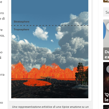
 e
S
ero
e di
re
sa,
Da
no
e
i
rra
‘Q
l
mo
Una rappresentazione artistica di una tipica eruzione su un