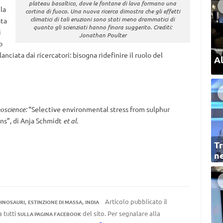
plateau basaltico, dove le fontane di lava formano una
la
cortina di fuoco. Una nuova ricerca dimostra che gli effetti
climatici di tali eruzioni sono stati meno drammatici di
ata
quanto gli scienziati hanno finora suggerito. Crediti:
i
Jonathan Poulter
o
lanciata dai ricercatori: bisogna ridefinire il ruolo del
Al
oscience:
“Selective environmental stress from sulphur
ns”, di Anja Schmidt
et al.
Tr
ne
,
,
Articolo pubblicato il
INOSAURI
ESTINZIONE DI MASSA
INDIA
a tutti
del sito. Per segnalare alla
SULLA PAGINA FACEBOOK