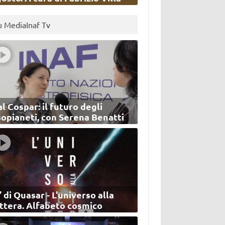
u MediaInaf Tv
l Cospar: il futuro degli
sopianeti, con Serena Benatti
’ di Quasar - L'universo alla
ettera. Alfabeto cosmico