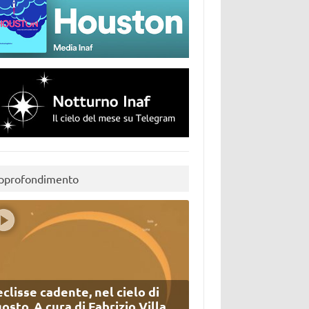
pprofondimento
eclisse cadente, nel cielo di
osto. A cura di Fabrizio Villa