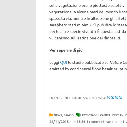
sulla vegetazione erano piuttosto selettivi: 
vegetazione in alcune parti del mondo è st
spazzata via, mentre in altre zone gli effett
sarebbero stati minimi». Si può dire lo stess
per le altre specie viventi? È questa la sfida 
vulcanismo sull’estinzione dei dinosauri.
Per saperne di più:
Leggi
QUI
lo studio pubblicato su
Nature Ge
emitted by continental flood basalt eruptio
LICENZA PER IL RIUTILIZZO DEL TESTO:
,
,
,
NEWS
SPAZIO
ATTIVITÀ VULCANICA
DECCAN
D
24/11/2015
alle
13:56
. I commenti sono aperti 