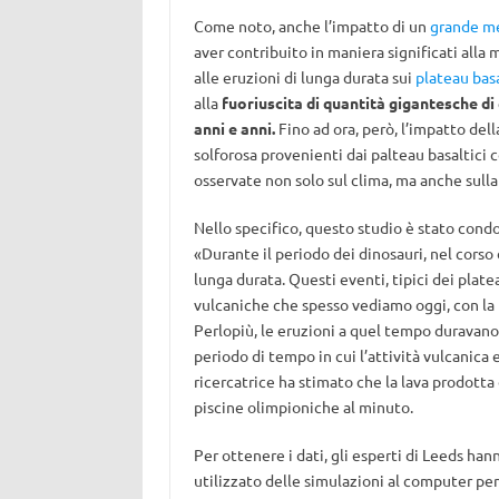
Come noto, anche l’impatto di un
grande m
aver contribuito in maniera significati alla 
alle eruzioni di lunga durata sui
plateau basa
alla
fuoriuscita di quantità gigantesche di 
anni e anni.
Fino ad ora, però, l’impatto del
solforosa provenienti dai palteau basaltici
osservate non solo sul clima, ma anche sulla
Nello specifico, questo studio è stato condo
«Durante il periodo dei dinosauri, nel corso
lunga durata. Questi eventi, tipici dei plat
vulcaniche che spesso vediamo oggi, con la 
Perlopiù, le eruzioni a quel tempo duravano
periodo di tempo in cui l’attività vulcanica 
ricercatrice ha stimato che la lava prodott
piscine olimpioniche al minuto.
Per ottenere i dati, gli esperti di Leeds han
utilizzato delle simulazioni al computer per