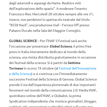
dagli asteroidi e asparagi da Marte. Realtà e miti
dell’esplorazione dello spazio”. A moderare l’evento
Francesco Rea. Mercoledì 28 ottobre sempre alle ore 21,
invece, non perdetevi lo spettacolo teatrale dal titolo
“8558 Hack”, una produzione Inaf – Ferrara Off presso
Palazzo Ducale nella Sala del Maggior Consiglio.
GLOBAL SCIENCE
– Per l’INAF il Festival sarà anche
l’occasione per presentare
Global Science
, il primo free
press in Italia interamente dedicato al mondo della
scienza, una rivista distribuita gratuitamente in occasione
dei festival della scienza. Si è partiti da
Settimo
Torinese
lo scorso 19 ottobre (al
Festival dell’Innovazione
e della Scienza
) e si continua con l’immediatamente
successivo Festival della Scienza di Genova. Global Science
prende il via dall’esperienza pluriennale di due importanti
fenomeni nel mondo della comunicazione 2.0: Media INAF,
quotidiano online dell’INAF, e Globalist, la prima
Syndication indipendente che riunisce giornalisti, blogger,
scrittori, siti, associazioni e cittadini attivi sulla rete per