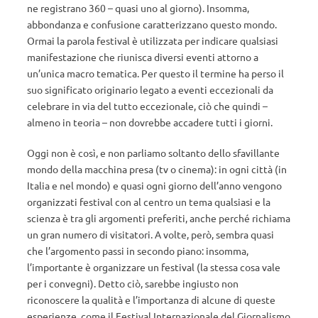
ne registrano 360 – quasi uno al giorno). Insomma,
abbondanza e confusione caratterizzano questo mondo.
Ormai la parola festival è utilizzata per indicare qualsiasi
manifestazione che riunisca diversi eventi attorno a
un’unica macro tematica. Per questo il termine ha perso il
suo significato originario legato a eventi eccezionali da
celebrare in via del tutto eccezionale, ciò che quindi –
almeno in teoria – non dovrebbe accadere tutti i giorni.
Oggi non è così, e non parliamo soltanto dello sfavillante
mondo della macchina presa (tv o cinema): in ogni città (in
Italia e nel mondo) e quasi ogni giorno dell’anno vengono
organizzati festival con al centro un tema qualsiasi e la
scienza è tra gli argomenti preferiti, anche perché richiama
un gran numero di visitatori. A volte, però, sembra quasi
che l’argomento passi in secondo piano: insomma,
l’importante è organizzare un festival (la stessa cosa vale
per i convegni). Detto ciò, sarebbe ingiusto non
riconoscere la qualità e l’importanza di alcune di queste
esperienze, come il Festival Internazionale del Giornalismo