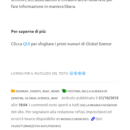
fare informazione in maniera libera.
Per saperne di più:
Clicca
QUI
per sfogliare i primi numeri di
Global Science
LICENZA PER IL RIUTILIZZO DEL TESTO:
,
,
,
EDUINAF
EVENTI
INAF
NEWS
FESTIVAL DELLA SCIENZA DI
,
,
Articolo pubblicato il
21/10/2015
GENOVA
GLOBAL SCIENCE
INAF
alle
18:04
. I commenti sono aperti a tutti
SULLA PAGINA FACEBOOK
del sito. Per segnalare alla redazione refusi, imprecisioni ed
errori è invece disponibile un
.
Doi:
MODULO DEDICATO
10.20371/INAF/2724-2641/1003852