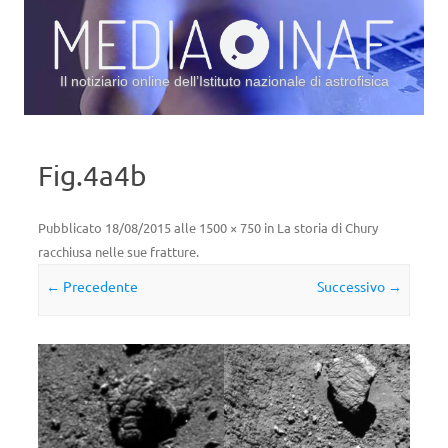
Il notiziario online dell’Istituto nazionale di astrofisica
Vai al contenuto
Fig.4a4b
Pubblicato
18/08/2015
alle
1500 × 750
in
La storia di Chury
racchiusa nelle sue fratture
.
← Precedente
Successivo →