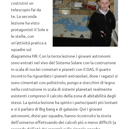
costruirsi un
telescopio fai da
te. La seconda
lezione ha visto
protagonisti il Sole e
le stelle, con
un’attività pratica a
squadre sul
diagramma HR. Con la terza lezione i giovani astronomi
sono entrati nel vivo del Sistema Solare con la costruzione
in scala di nuclei cometari e pianeti con il DAS. Il quarto
incontro ha riguardato i pianeti extrasolari, dove i ragazzi si
sono cimentati con polistirolo, pongo e stecchini di legno
nella costruzione in scala di sistemi planetari realmente
esistenti compreso il calcolo della zona di abitabilità degli
stessi. La quinta lezione ha spinto i partecipanti più lontani
e si è parlato di Big bang e di galassie. Qui i giovani
astronomi, divisi per squadre, hanno ricostruito la storia
dell’universo effettuando dei calcoli più o meno difficili (a
seconda dell’età dei ragazzi) sulle singole epoche