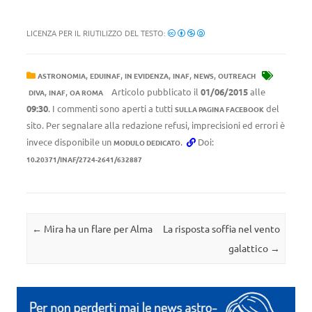
LICENZA PER IL RIUTILIZZO DEL TESTO:
,
,
,
,
,
ASTRONOMIA
EDUINAF
IN EVIDENZA
INAF
NEWS
OUTREACH
,
,
Articolo pubblicato il
01/06/2015
alle
DIVA
INAF
OA ROMA
09:30
. I commenti sono aperti a tutti
del
SULLA PAGINA FACEBOOK
sito. Per segnalare alla redazione refusi, imprecisioni ed errori è
invece disponibile un
.
Doi:
MODULO DEDICATO
10.20371/INAF/2724-2641/632887
Navigazione articolo
←
Mira ha un flare per Alma
La risposta soffia nel vento
galattico
→