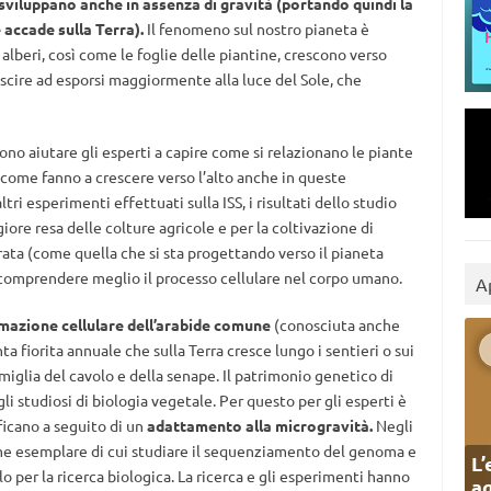
i sviluppano anche in assenza di gravità (portando quindi la
 accade sulla Terra).
Il fenomeno sul nostro pianeta è
i alberi, così come le foglie delle piantine, crescono verso
iuscire ad esporsi maggiormente alla luce del Sole, che
ono aiutare gli esperti a capire come si relazionano le piante
i come fanno a crescere verso l’alto anche in queste
i esperimenti effettuati sulla ISS, i risultati dello studio
re resa delle colture agricole e per la coltivazione di
rata (come quella che si sta progettando verso il pianeta
a comprendere meglio il processo cellulare nel corpo umano.
A
rmazione cellulare dell’arabide comune
(conosciuta anche
nta fiorita annuale che sulla Terra cresce lungo i sentieri o sui
amiglia del cavolo e della senape. Il patrimonio genetico di
 studiosi di biologia vegetale. Per questo per gli esperti è
ficano a seguito di un
adattamento alla microgravità.
Negli
ome esemplare di cui studiare il sequenziamento del genoma e
L’
 per la ricerca biologica. La ricerca e gli esperimenti hanno
ag