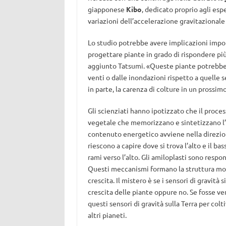
giapponese
Kibo
, dedicato proprio agli esp
variazioni dell’accelerazione gravitazionale e
Lo studio potrebbe avere implicazioni imp
progettare piante in grado di rispondere pi
aggiunto Tatsumi. «Queste piante potrebber
venti o dalle inondazioni rispetto a quelle 
in parte, la carenza di colture in un prossim
Gli scienziati hanno ipotizzato che il proces
vegetale che memorizzano e sintetizzano l’
contenuto energetico avviene nella direzion
riescono a capire dove si trova l’alto e il ba
rami verso l’alto. Gli amiloplasti sono respo
Questi meccanismi formano la struttura mole
crescita. Il mistero è se i sensori di gravità
crescita delle piante oppure no. Se fosse v
questi sensori di gravità sulla Terra per colt
altri pianeti.