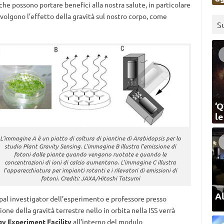
he possono portare benefici alla nostra salute, in particolare
olgono l’effetto della gravità sul nostro corpo, come
S
‘Q
l
L’immagine A è un piatto di coltura di piantine di Arabidopsis per lo
studio Plant Gravity Sensing. L’immagine B illustra l’emissione di
fotoni dalle piante quando vengono ruotate e quando le
concentrazioni di ioni di calcio aumentano. L’immagine C illustra
l’apparecchiatura per impianti rotanti e i rilevatori di emissioni di
fotoni. Crediti: JAXA/Hitoshi Tatsumi
Al
ipal investigator dell’esperimento e professore presso
one della gravità terrestre nello in orbita nella ISS verrà
gy Experiment Facility
all’interno del modulo