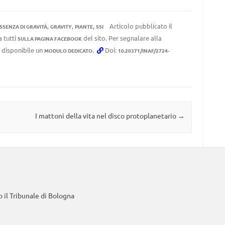
,
,
,
Articolo pubblicato il
SSENZA DI GRAVITÀ
GRAVITY
PIANTE
SSI
a tutti
del sito. Per segnalare alla
SULLA PAGINA FACEBOOK
e disponibile un
.
Doi:
MODULO DEDICATO
10.20371/INAF/2724-
I mattoni della vita nel disco protoplanetario
→
 il Tribunale di Bologna