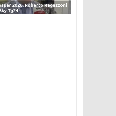
ospar 2026, Roberto Ragazzoni
 Sky Tg24