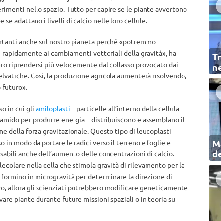
erimenti nello spazio. Tutto per capire se le piante avvertono
 se adattano i livelli di calcio nelle loro cellule.
ortanti anche sul nostro pianeta perché «potremmo
ù rapidamente ai cambiamenti vettoriali della gravità», ha
Tr
o riprendersi più velocemente dal collasso provocato dai
ne
selvatiche. Così, la produzione agricola aumenterà risolvendo,
o futuro».
so in cui gli
amiloplasti
– particelle all’interno della cellula
amido per produrre energia – distribuiscono e assemblano il
e della forza gravitazionale. Questo tipo di leucoplasti
sso in modo da portare le radici verso il terreno e foglie e
Ma
de
nsabili anche dell’aumento delle concentrazioni di calcio.
colare nella cella che stimola gravità di rilevamento per la
 si formino in microgravità per determinare la direzione di
ero, allora gli scienziati potrebbero modificare geneticamente
ivare piante durante future missioni spaziali o in teoria su