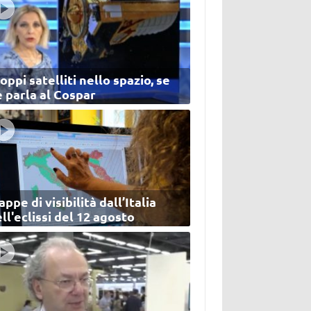
oppi satelliti nello spazio, se
 parla al Cospar
ppe di visibilità dall’Italia
ll'eclissi del 12 agosto