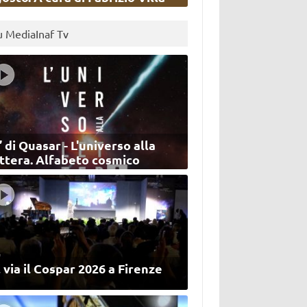
u MediaInaf Tv
’ di Quasar - L'universo alla
ettera. Alfabeto cosmico
 via il Cospar 2026 a Firenze