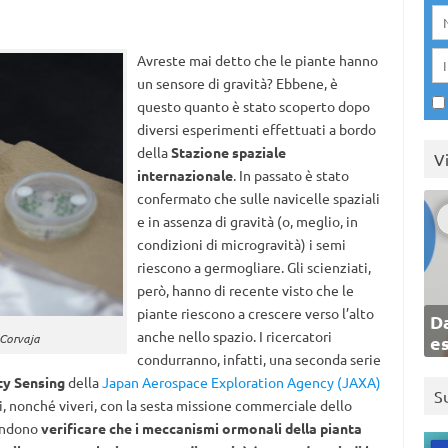
Avreste mai detto che le piante hanno
un sensore di gravità? Ebbene, è
questo quanto è stato scoperto dopo
diversi esperimenti effettuati a bordo
della
Stazione spaziale
V
internazionale
. In passato è stato
confermato che sulle navicelle spaziali
e in assenza di gravità (o, meglio, in
condizioni di microgravità) i semi
riescono a germogliare. Gli scienziati,
però, hanno di recente visto che le
piante riescono a crescere verso l’alto
Da
anche nello spazio. I ricercatori
 Corvaja
e
condurranno, infatti, una seconda serie
ty Sensing
della
Japan Aerospace Exploration Agency (JAXA)
S
, nonché viveri, con la sesta missione commerciale dello
tendono
verificare che
i meccanismi ormonali della pianta