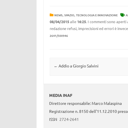
,
,
NEWS
SPAZIO
TECNOLOGIA E INNOVAZIONE
A
08/04/2015
alle
16:25
. I commenti sono aperti 
redazione refusi, imprecisioni ed errori è invec
2641/500946
Navigazione articolo
←
Addio a Giorgio Salvini
MEDIA INAF
Direttore responsabile: Marco Malaspina
Registrazione n. 8150 dell’11.12.2010 presso
ISSN
2724-2641