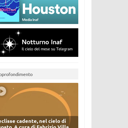
pprofondimento
eclisse cadente, nel cielo di
osto. A cura di Fabrizio Villa