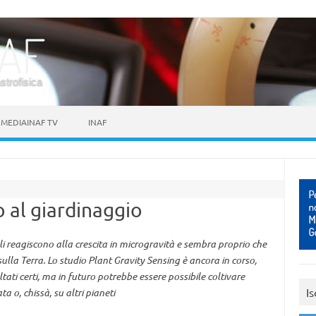
astrofisica
MEDIAINAF TV
INAF
o al giardinaggio
ali reagiscono alla crescita in microgravità e sembra proprio che
ulla Terra. Lo studio Plant Gravity Sensing è ancora in corso,
ltati certi, ma in futuro potrebbe essere possibile coltivare
Is
a o, chissà, su altri pianeti