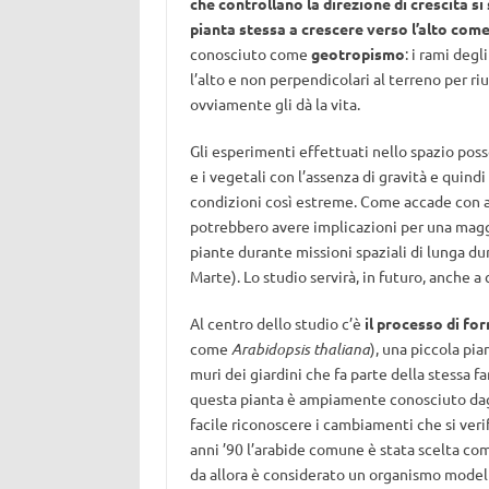
che controllano la direzione di crescita s
pianta stessa a crescere verso l’alto come
conosciuto come
geotropismo
: i rami degl
l’alto e non perpendicolari al terreno per r
ovviamente gli dà la vita.
Gli esperimenti effettuati nello spazio poss
e i vegetali con l’assenza di gravità e quind
condizioni così estreme. Come accade con altr
potrebbero avere implicazioni per una maggio
piante durante missioni spaziali di lunga du
Marte). Lo studio servirà, in futuro, anche 
Al centro dello studio c’è
il processo di fo
come
Arabidopsis thaliana
), una piccola pia
muri dei giardini che fa parte della stessa f
questa pianta è ampiamente conosciuto dagli
facile riconoscere i cambiamenti che si veri
anni ’90 l’arabide comune è stata scelta c
da allora è considerato un organismo modello