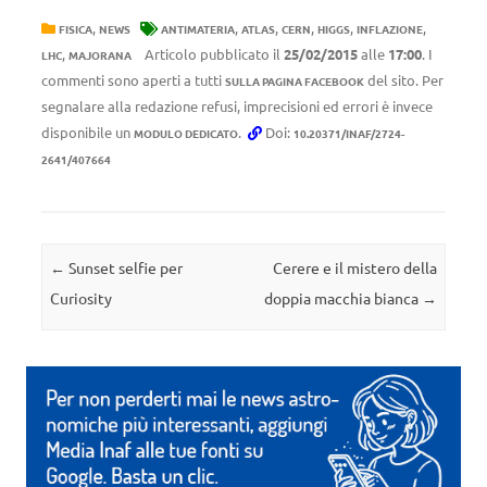
,
,
,
,
,
,
FISICA
NEWS
ANTIMATERIA
ATLAS
CERN
HIGGS
INFLAZIONE
,
Articolo pubblicato il
25/02/2015
alle
17:00
. I
LHC
MAJORANA
commenti sono aperti a tutti
del sito. Per
SULLA PAGINA FACEBOOK
segnalare alla redazione refusi, imprecisioni ed errori è invece
disponibile un
.
Doi:
MODULO DEDICATO
10.20371/INAF/2724-
2641/407664
Navigazione articolo
←
Sunset selfie per
Cerere e il mistero della
Curiosity
doppia macchia bianca
→