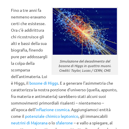
Fino a tre anni fa
nemmeno eravamo
certi che esistesse.
Ora c’è addirittura
chi ricostruisce gli
alti e bassi della sua
biografia, finendo
pure per addossargli
Simulazione del decadimento del
la colpa della
bosone di Higgs in quattro muoni.
scomparsa
Crediti: Taylor, Lucas / CERN, CMS
dell’antimateria. Lui
è Higgs, il
bosone di Higgs
. E a generare l’asimmetria che
caratterizza la nostra porzione d’universo (quella, appunto,
fra materia e antimateria) sarebbero stati alcuni suoi
sommovimenti primordiali risalenti – nientemeno –
all’epoca dell’
inflazione cosmica
. Aggiungiamoci entità
come il
potenziale chimico leptonico
, gli immancabili
neutrini di Majorana
o lo
sfalerone
– e vallo a spiegare, al