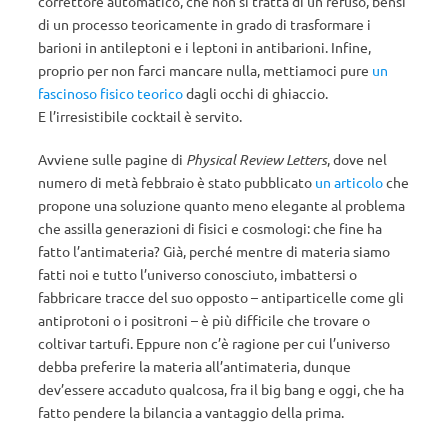
correttore automatico, che non si tratta di un refuso, bensì
di un processo teoricamente in grado di trasformare i
barioni in antileptoni e i leptoni in antibarioni. Infine,
proprio per non farci mancare nulla, mettiamoci pure
un
fascinoso fisico teorico
dagli occhi di ghiaccio.
E l’irresistibile cocktail è servito.
Avviene sulle pagine di
Physical Review Letters
, dove nel
numero di metà febbraio è stato pubblicato
un articolo
che
propone una soluzione quanto meno elegante al problema
che assilla generazioni di fisici e cosmologi: che fine ha
fatto l’antimateria? Già, perché mentre di materia siamo
fatti noi e tutto l’universo conosciuto, imbattersi o
fabbricare tracce del suo opposto – antiparticelle come gli
antiprotoni o i positroni – è più difficile che trovare o
coltivar tartufi. Eppure non c’è ragione per cui l’universo
debba preferire la materia all’antimateria, dunque
dev’essere accaduto qualcosa, fra il big bang e oggi, che ha
fatto pendere la bilancia a vantaggio della prima.