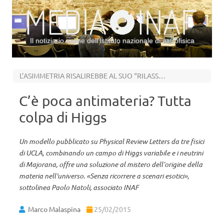
Il notiziario online dell’Istituto nazionale di astrofisica
Vai al contenuto
L’ASIMMETRIA RISALIREBBE AL SUO “RILASSARSI”
C’è poca antimateria? Tutta
colpa di Higgs
Un modello pubblicato su Physical Review Letters da tre fisici
di UCLA, combinando un campo di Higgs variabile e i neutrini
di Majorana, offre una soluzione al mistero dell’origine della
materia nell'universo. «Senza ricorrere a scenari esotici»,
sottolinea Paolo Natoli, associato INAF
Marco Malaspina
25/02/2015