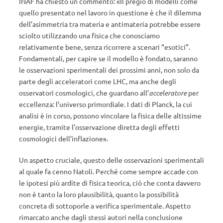
INAF ha chiesto un commento: «Il pregio di modelli come
quello presentato nel lavoro in questione è che il dilemma
dell’asimmetria tra materia e antimateria potrebbe essere
sciolto utilizzando una fisica che conosciamo
relativamente bene, senza ricorrere a scenari “esotici”.
Fondamentali, per capire se il modello è fondato, saranno
le osservazioni sperimentali dei prossimi anni, non solo da
parte degli acceleratori come LHC, ma anche degli
osservatori cosmologici, che guardano all’
acceleratore
per
eccellenza: l’universo primordiale. I dati di Planck, la cui
analisi è in corso, possono vincolare la fisica delle altissime
energie, tramite l’osservazione diretta degli effetti
cosmologici dell’inflazione».
Un aspetto cruciale, questo delle osservazioni sperimentali
al quale fa cenno Natoli. Perché come sempre accade con
le ipotesi più ardite di fisica teorica, ciò che conta davvero
non è tanto la loro plausibilità, quanto la possibilità
concreta di sottoporle a verifica sperimentale. Aspetto
rimarcato anche dagli stessi autori nella conclusione