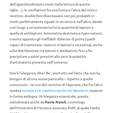
dell’approfondimento morti nella lettura di queste
righe…), le oscillazioni fra una forma e l’altra del mitico
neutrino
double-face
diventavano non più probabili in
modo perfettamente uguale in un verso e nell’altro, dando
così luogo a un’asimmetria fra la quantità di leptoni e
quella di antileptoni. Asimmetria destinata a ripercuotersi,
tramite appunto gli ineffabili sfaleroni di prima (quelli
capaci di trasmutare i leptoni in barioni e viceversa), anche
sulla distribuzione tra barioni e antibarioni, fino a far
precipitare a valori prossimi allo zero la quantità
d’antimateria presente nell’universo.
Dov’è l’eleganza, dite? Be’, anzitutto nel fatto che non ha
bisogno di alcuna nuova particella – rispetto a quelle
conosciute – se non del neutrino di Majorana, che fra l’altro
sembra
iniziare a far capolino anche nei laboratori
, seppure
in forma ambigua. Un’eleganza essenziale, questa,
sottolineata anche da
Paolo Natoli
, cosmologo
dell’Università di Ferrara e associato INAF, al quale Media