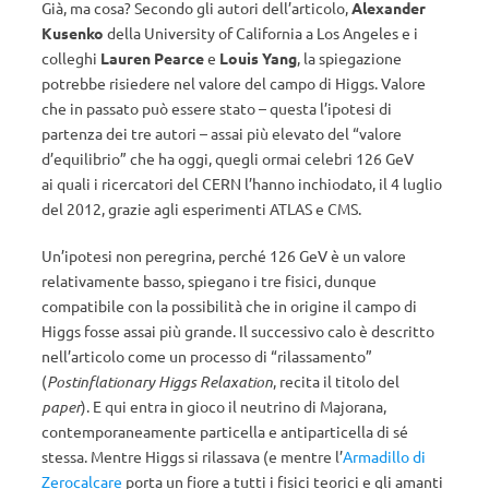
Già, ma cosa? Secondo gli autori dell’articolo,
Alexander
Kusenko
della University of California a Los Angeles e i
colleghi
Lauren Pearce
e
Louis Yang
, la spiegazione
potrebbe risiedere nel valore del campo di Higgs. Valore
che in passato può essere stato – questa l’ipotesi di
partenza dei tre autori – assai più elevato del “valore
d’equilibrio” che ha oggi, quegli ormai celebri 126 GeV
ai quali i ricercatori del CERN l’hanno inchiodato, il 4 luglio
del 2012, grazie agli esperimenti ATLAS e CMS.
Un’ipotesi non peregrina, perché 126 GeV è un valore
relativamente basso, spiegano i tre fisici, dunque
compatibile con la possibilità che in origine il campo di
Higgs fosse assai più grande. Il successivo calo è descritto
nell’articolo come un processo di “rilassamento”
(
Postinflationary
Higgs Relaxation
, recita il titolo del
paper
). E qui entra in gioco il neutrino di Majorana,
contemporaneamente particella e antiparticella di sé
stessa. Mentre Higgs si rilassava (e mentre l’
Armadillo di
Zerocalcare
porta un fiore a tutti i fisici teorici e gli amanti