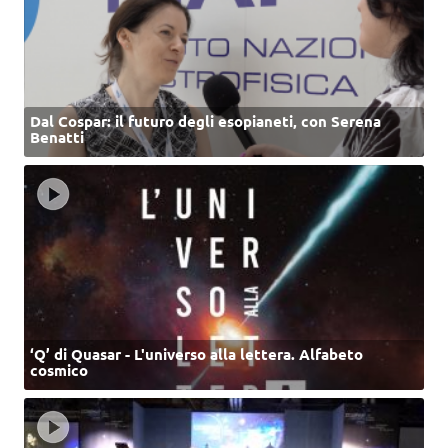
Dal Cospar: il futuro degli esopianeti, con Serena
Benatti
‘Q’ di Quasar - L'universo alla lettera. Alfabeto
cosmico