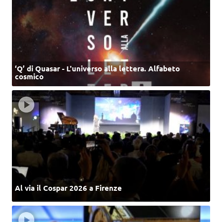
‘Q’ di Quasar - L'universo alla lettera. Alfabeto
cosmico
Al via il Cospar 2026 a Firenze