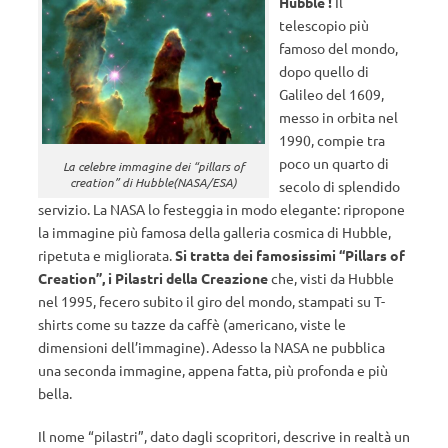
Hubble !
Il
telescopio più
famoso del mondo,
dopo quello di
Galileo del 1609,
messo in orbita nel
1990, compie tra
poco un quarto di
La celebre immagine dei “pillars of
creation” di Hubble(NASA/ESA)
secolo di splendido
servizio. La NASA lo festeggia in modo elegante: ripropone
la immagine più famosa della galleria cosmica di Hubble,
ripetuta e migliorata.
Si tratta dei famosissimi “Pillars of
Creation”, i Pilastri della Creazione
che, visti da Hubble
nel 1995, fecero subito il giro del mondo, stampati su T-
shirts come su tazze da caffè (americano, viste le
dimensioni dell’immagine). Adesso la NASA ne pubblica
una seconda immagine, appena fatta, più profonda e più
bella.
Il nome “pilastri”, dato dagli scopritori, descrive in realtà un