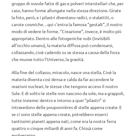
gruppo di nuvole fatte di gas e polveri interstellari che, per
caso, hanno forme allungate nella stessa direzione. Girate
la foto, però, e i pilastri diventano radici, o stalattiti, o
carote cosmiche…qui c’entra la famosa “gestalt”, il nostro
modo di vedere le forme. ”Creazione”, invece, è molto più
appropriato. Dentro alle fotogeniche nubi (invisibili
all’occhio umano), la materia diffusa può condensarsi,
collassando, cioè cadendo su se stessa a causa della forza
che muove tutto l’Universo, la gravità.
Alla fine del collasso, miracolo, nasce una stella. Cioè la
materia diventa così densa e calda da far accendere le
reazioni nucleari, le stesse che tengono acceso il nostro
Sole. E di solito le stelle non nascono da sole, ma a grappoli,
tutte insieme: dentro e intorno a quei “pilastri” si
intravedono delle pouponnières di stelle appena create. E
se ci sono stelle appena create, potrebbero esserci
tantissimi pianeti appena nati, come era la nostra Terra
quattro o cinque miliardi di anni fa. Chissà come
evolveranno.