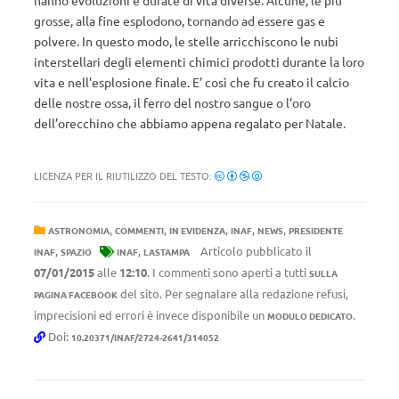
hanno evoluzioni e durate di vita diverse. Alcune, le più
grosse, alla fine esplodono, tornando ad essere gas e
polvere. In questo modo, le stelle arricchiscono le nubi
interstellari degli elementi chimici prodotti durante la loro
vita e nell’esplosione finale. E’ così che fu creato il calcio
delle nostre ossa, il ferro del nostro sangue o l’oro
dell’orecchino che abbiamo appena regalato per Natale.
LICENZA PER IL RIUTILIZZO DEL TESTO:
,
,
,
,
,
ASTRONOMIA
COMMENTI
IN EVIDENZA
INAF
NEWS
PRESIDENTE
,
,
Articolo pubblicato il
INAF
SPAZIO
INAF
LASTAMPA
07/01/2015
alle
12:10
. I commenti sono aperti a tutti
SULLA
del sito. Per segnalare alla redazione refusi,
PAGINA FACEBOOK
imprecisioni ed errori è invece disponibile un
.
MODULO DEDICATO
Doi:
10.20371/INAF/2724-2641/314052