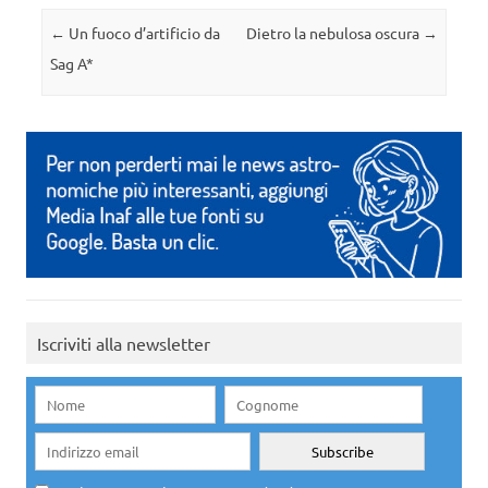
Navigazione articolo
←
Un fuoco d’artificio da
Dietro la nebulosa oscura
→
Sag A*
Iscriviti alla newsletter