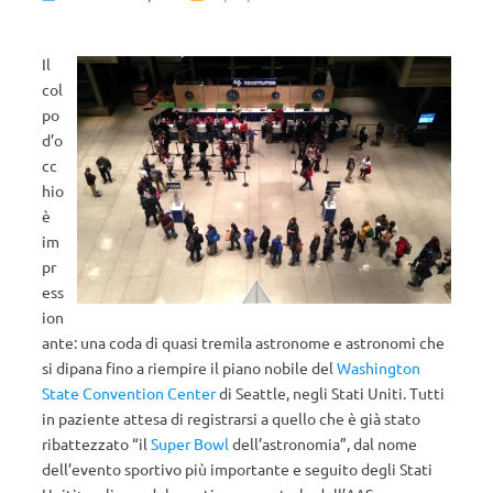
Il
col
po
d’o
cc
hio
è
im
pr
ess
ion
ante: una coda di quasi tremila astronome e astronomi che
si dipana fino a riempire il piano nobile del
Washington
State Convention Center
di Seattle, negli Stati Uniti. Tutti
in paziente attesa di registrarsi a quello che è già stato
ribattezzato “il
Super Bowl
dell’astronomia”, dal nome
dell’evento sportivo più importante e seguito degli Stati