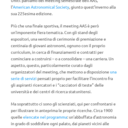
Uniti: parliamo del meeting semestrale dell’AAS,
l’
American Astronomical Society
, giunto quest’inverno alla
sua 225esima edizione.
Più che una finale sportiva, il meeting AAS è però
un’imponente fiera tematica. Con gli stand degli
espositori, una ventina di cerimonie di premiazione e
centinaia di giovani astronomi, ognuno con il proprio
curriculum, in cerca di finanziamenti e contratti per
cominciare a costruirsi – o a consolidare – una carriera. Un
aspetto, questo, particolarmente curato dagli
organizzatori del meeting, che mettono a disposizione
una
serie di servizi
pensati proprio per facilitare l’incontro fra
gli aspiranti ricercatori e i “cacciatori di teste” delle
università e dei centri di ricerca statunitensi.
Ma soprattutto ci sono gli scienziati, qui per confrontarsi e
per illustrare in anteprima le proprie ricerche. Circa 1900
quelle
elencate nel programma
: un’abbuffata d’astronomia
in grado di soddisfare ogni palato, dai pianeti vicini alle