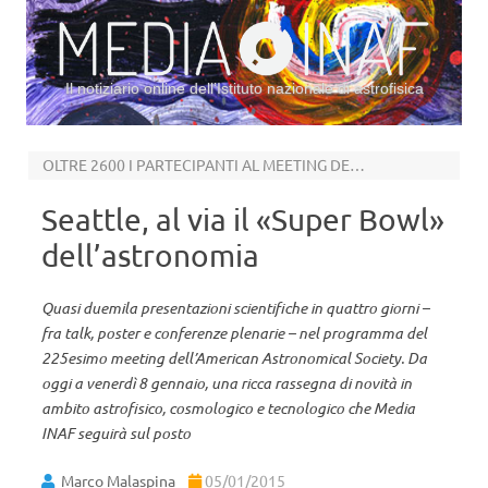
Il notiziario online dell’Istituto nazionale di astrofisica
Vai al contenuto
OLTRE 2600 I PARTECIPANTI AL MEETING DELL’AAS
Seattle, al via il «Super Bowl»
dell’astronomia
Quasi duemila presentazioni scientifiche in quattro giorni –
fra talk, poster e conferenze plenarie – nel programma del
225esimo meeting dell’American Astronomical Society. Da
oggi a venerdì 8 gennaio, una ricca rassegna di novità in
ambito astrofisico, cosmologico e tecnologico che Media
INAF seguirà sul posto
Marco Malaspina
05/01/2015