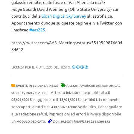
galassie remote, dalle fasce di Van Allen alla
lectio
magistralis
di David Weinberg (Ohio State University) sui
contributi della
Sloan Digital Sky Survey
all’astrofisica.
Appuntamento dunque su queste pagine e, via Twitter, con
l’hashtag
#aas225
.
https://twitter.com/AAS_Meetings/status/5519549876604
84612
LICENZA PER IL RIUTILIZZO DEL TESTO:
,
,
,
EVENTI
IN EVIDENZA
NEWS
AAS225
AMERICAN ASTRONOMICAL
,
,
Articolo inizialmente pubblicato il
SOCIETY
INAF
SEATTLE
05/01/2015
e aggiornato il
13/01/2015
alle
16:01
. I commenti
sono aperti a tutti
del sito. Per segnalare
SULLA PAGINA FACEBOOK
alla redazione refusi, imprecisioni ed errori è invece disponibile
un
.
Doi:
MODULO DEDICATO
10.20371/INAF/2724-2641/309892