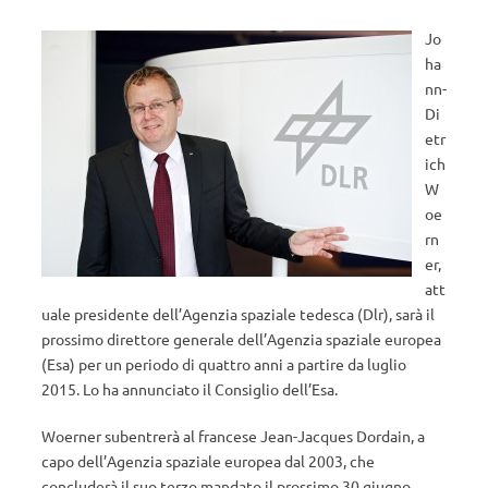
Jo
ha
nn-
Di
etr
ich
W
oe
rn
er,
att
uale presidente dell’Agenzia spaziale tedesca (Dlr), sarà il
prossimo direttore generale dell’Agenzia spaziale europea
(Esa) per un periodo di quattro anni a partire da luglio
2015. Lo ha annunciato il Consiglio dell’Esa.
Woerner subentrerà al francese Jean-Jacques Dordain, a
capo dell’Agenzia spaziale europea dal 2003, che
concluderà il suo terzo mandato il prossimo 30 giugno.