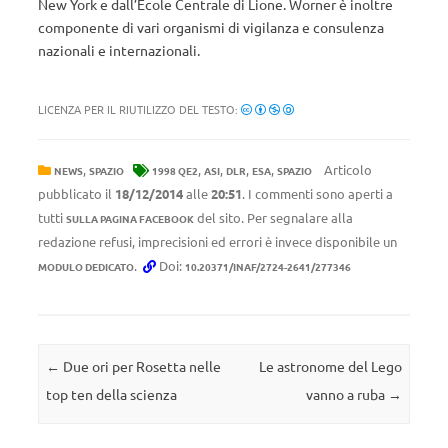
New York e dall’Ecole Centrale di Lione. Worner è inoltre
componente di vari organismi di vigilanza e consulenza
nazionali e internazionali.
LICENZA PER IL RIUTILIZZO DEL TESTO:
,
,
,
,
,
Articolo
NEWS
SPAZIO
1998 QE2
ASI
DLR
ESA
SPAZIO
pubblicato il
18/12/2014
alle
20:51
. I commenti sono aperti a
tutti
del sito. Per segnalare alla
SULLA PAGINA FACEBOOK
redazione refusi, imprecisioni ed errori è invece disponibile un
.
Doi:
MODULO DEDICATO
10.20371/INAF/2724-2641/277346
Navigazione articolo
←
Due ori per Rosetta nelle
Le astronome del Lego
top ten della scienza
vanno a ruba
→