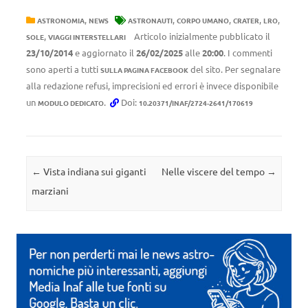
,
,
,
,
,
ASTRONOMIA
NEWS
ASTRONAUTI
CORPO UMANO
CRATER
LRO
,
Articolo inizialmente pubblicato il
SOLE
VIAGGI INTERSTELLARI
23/10/2014
e aggiornato il
26/02/2025
alle
20:00
. I commenti
sono aperti a tutti
del sito. Per segnalare
SULLA PAGINA FACEBOOK
alla redazione refusi, imprecisioni ed errori è invece disponibile
un
.
Doi:
MODULO DEDICATO
10.20371/INAF/2724-2641/170619
Navigazione articolo
←
Vista indiana sui giganti
Nelle viscere del tempo
→
marziani