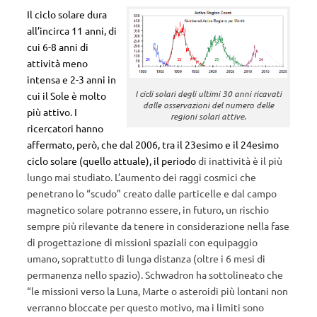
Il ciclo solare dura
all’incirca 11 anni, di
cui 6-8 anni di
attività meno
intensa e 2-3 anni in
I cicli solari degli ultimi 30 anni ricavati
cui il Sole è molto
dalle osservazioni del numero delle
più attivo. I
regioni solari attive.
ricercatori hanno
affermato, però, che dal 2006, tra il 23esimo e il 24esimo
ciclo solare (quello attuale), il periodo
di inattività è il più
lungo mai studiato. L’aumento dei raggi cosmici che
penetrano lo “scudo” creato dalle particelle e dal campo
magnetico solare potranno essere, in futuro, un rischio
sempre più rilevante da tenere in considerazione nella fase
di progettazione di missioni spaziali con equipaggio
umano, soprattutto di lunga distanza (oltre i 6 mesi di
permanenza nello spazio). Schwadron ha sottolineato che
“le missioni verso la Luna, Marte o asteroidi più lontani non
verranno bloccate per questo motivo, ma i limiti sono