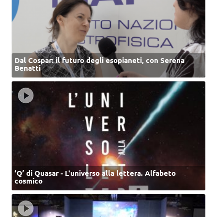
Dal Cospar: il futuro degli esopianeti, con Serena
Benatti
‘Q’ di Quasar - L'universo alla lettera. Alfabeto
cosmico