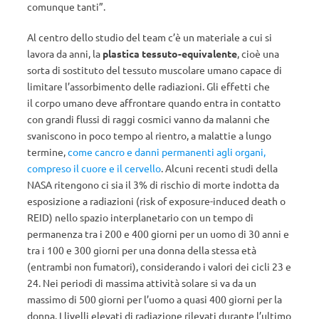
comunque tanti”.
Al centro dello studio del team c’è un materiale a cui si
lavora da anni, la
plastica tessuto-equivalente
, cioè una
sorta di sostituto del tessuto muscolare umano capace di
limitare l’assorbimento delle radiazioni. Gli effetti che
il corpo umano deve affrontare quando entra in contatto
con grandi flussi di raggi cosmici vanno da malanni che
svaniscono in poco tempo al rientro, a malattie a lungo
termine,
come cancro e danni permanenti agli organi,
compreso il cuore e il cervello
. Alcuni recenti studi della
NASA ritengono ci sia il 3% di rischio di morte indotta da
esposizione a radiazioni (risk of exposure-induced death o
REID) nello spazio interplanetario con un tempo di
permanenza tra i 200 e 400 giorni per un uomo di 30 anni e
tra i 100 e 300 giorni per una donna della stessa età
(entrambi non fumatori), considerando i valori dei cicli 23 e
24. Nei periodi di massima attività solare si va da un
massimo di 500 giorni per l’uomo a quasi 400 giorni per la
donna. I livelli elevati di radiazione rilevati durante l’ultimo