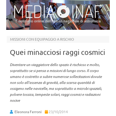
Il notiziario online dell’Istituto nazionale di astrofisica
Vai al contenuto
MISSIONI CON EQUIPAGGIO A RISCHIO
Quei minacciosi raggi cosmici
Diventare un viaggiatore dello spazio è rischioso e molto,
soprattutto se si pensa a missioni di lungo corso. Il corpo
umano è costretto a subire numerose sollecitazioni dovute
non solo all'assenza di gravità, alla scarsa quantità di
ossigeno nelle navicelle, ma soprattutto a microbi spaziali,
polvere tossica, tempeste solari, raggi cosmici e radiazioni
nocive
Eleonora Ferroni
23/10/2014