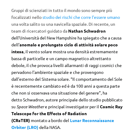
Gruppi di scienziati in tutto il mondo sono sempre più
focalizzati nello
studio dei rischi che corre l’essere umano
una volta salito su una navicella spaziale. Di recente, un
team di ricercatori guidato da
Nathan Schwadron
dell’Università del New Hampshire ha spiegato che a causa
dell’
anomalo e prolungato ciclo di attività solare poco
intesa
, il vento solare mostra una densità estremamente
bassa di particelle e un campo magnetico altrettanto
debole, il che provoca livelli allarmanti di raggi cosmici che
pervadono l’ambiente spaziale e che provengono
dall’esterno del Sistema solare. “Il comportamento del Sole
è recentemente cambiato ed è da 100 anni a questa parte
che non si osservava una situazione del genere”, ha
detto Schwadron, autore principale dello studio pubblicato
su
Space Weather
e principal investigator per il
Cosmic Ray
Telescope for the Effects of Radiation
(CRaTER)
montato a bordo del
Lunar Reconnaissance
Orbiter (LRO)
della NASA.