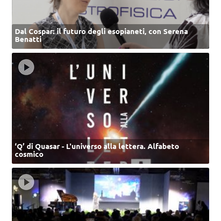
Dal Cospar: il futuro degli esopianeti, con Serena
Benatti
‘Q’ di Quasar - L'universo alla lettera. Alfabeto
cosmico