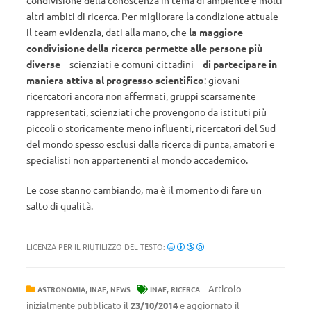
condivisione della conoscenza in tema di ambiente e molti
altri ambiti di ricerca. Per migliorare la condizione attuale
il team evidenzia, dati alla mano, che
la maggiore
condivisione della ricerca permette alle persone più
diverse
– scienziati e comuni cittadini –
di partecipare in
maniera attiva al progresso scientifico
: giovani
ricercatori ancora non affermati, gruppi scarsamente
rappresentati, scienziati che provengono da istituti più
piccoli o storicamente meno influenti, ricercatori del Sud
del mondo spesso esclusi dalla ricerca di punta, amatori e
specialisti non appartenenti al mondo accademico.
Le cose stanno cambiando, ma è il momento di fare un
salto di qualità.
LICENZA PER IL RIUTILIZZO DEL TESTO:
,
,
,
Articolo
ASTRONOMIA
INAF
NEWS
INAF
RICERCA
inizialmente pubblicato il
23/10/2014
e aggiornato il