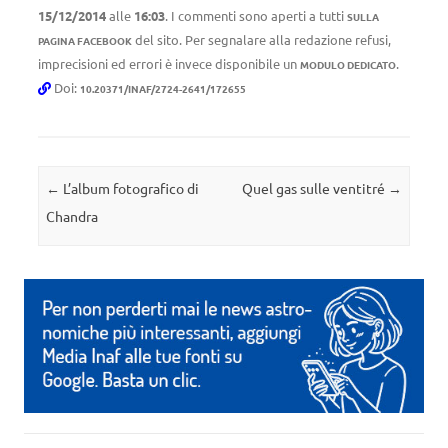
15/12/2014
alle
16:03
. I commenti sono aperti a tutti
SULLA
del sito. Per segnalare alla redazione refusi,
PAGINA FACEBOOK
imprecisioni ed errori è invece disponibile un
.
MODULO DEDICATO
Doi:
10.20371/INAF/2724-2641/172655
Navigazione articolo
←
L’album fotografico di
Quel gas sulle ventitré
→
Chandra