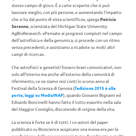
stesso campo di gioco. È a carte scoperte che si può
lavorare meglio, con più persone, e aumentando l’impatto
che si ha dal punto di vista scientifico», spiega
Patricia
Soranno
, scienziata del Michigan State University
AgBioResearch. «Pensate ai progressi compiuti nel campo
dell’astrofisica e della genomica, si procede con un ritmo
senza precedenti, e assistiamo a ricadute su molti altri
campi di ricerca».
Che astrofisici e genetisti fossero bravi comunicatori, non
solo all’interno ma anche all’esterno della comunità di
riferimento, ce ne siamo resi conti lo scorso anno al
Festival della Scienza di Genova (
l’edizione 2015 è alle
porte, leggi su MediaINAF
), quando Giovanni Bignami ed
Edoardo Boncinelli hanno fatto il tutto esaurito nella sala
del Maggior Consiglio, discutendo di origine della vita.
La scienza è forte se è di tutti. I co-autori del paper
pubblicato su Bioscience auspicano una nuova era per la