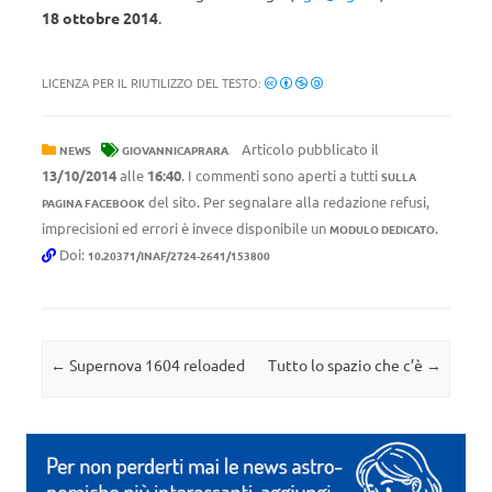
18 ottobre 2014
.
LICENZA PER IL RIUTILIZZO DEL TESTO:
Articolo pubblicato il
NEWS
GIOVANNICAPRARA
13/10/2014
alle
16:40
. I commenti sono aperti a tutti
SULLA
del sito. Per segnalare alla redazione refusi,
PAGINA FACEBOOK
imprecisioni ed errori è invece disponibile un
.
MODULO DEDICATO
Doi:
10.20371/INAF/2724-2641/153800
Navigazione articolo
←
Supernova 1604 reloaded
Tutto lo spazio che c’è
→