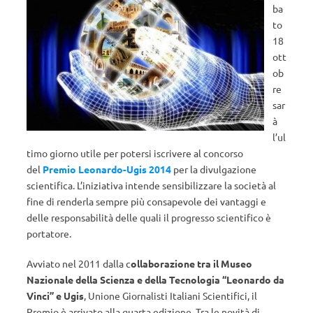
ba
to
18
ott
ob
re
sar
à
l’ul
timo giorno utile per potersi iscrivere al concorso
del
Premio Leonardo-Ugis 2014
per la divulgazione
scientifica. L’iniziativa intende sensibilizzare la società al
fine di renderla sempre più consapevole dei vantaggi e
delle responsabilità delle quali il progresso scientifico è
portatore.
Avviato nel 2011 dalla c
ollaborazione tra il Museo
Nazionale della Scienza e della Tecnologia “Leonardo da
Vinci” e Ugis
, Unione Giornalisti Italiani Scientifici, il
Premio è arrivato alla quarta edizione. Tra le novità di