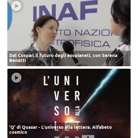
Dal Cospar: il futuro degli esopianeti, con Serena
Benatti
‘Q’ di Quasar - L'universo alla lettera. Alfabeto
cosmico